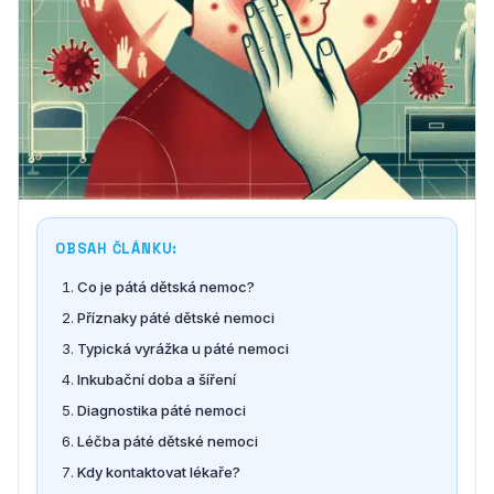
OBSAH ČLÁNKU:
Co je pátá dětská nemoc?
Příznaky páté dětské nemoci
Typická vyrážka u páté nemoci
Inkubační doba a šíření
Diagnostika páté nemoci
Léčba páté dětské nemoci
Kdy kontaktovat lékaře?