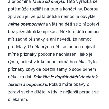
a připomíná
facku od motýla
. Tato vyrážka se
poté může rozšířit na trup a končetiny. Dobrou
zprávou je, že pátá dětská nemoc je obvykle
mírné onemocnění
a většina dětí se z ní zotaví
bez jakýchkoli komplikací. Některé děti nemusí
mít žádné příznaky a ani nevědí, že nemoc
prodělaly. U některých dětí se mohou objevit
mírné příznaky podobné nachlazení, jako je
rýma, bolest v krku nebo mírná horečka. Tyto
příznaky obvykle odezní samy o sobě během
několika dní.
Důležité je dopřát dítěti dostatek
tekutin a odpočinku
. Pokud máte obavy o
zdraví svého dítěte, vždy je nejlepší poradit se
s lékařem.