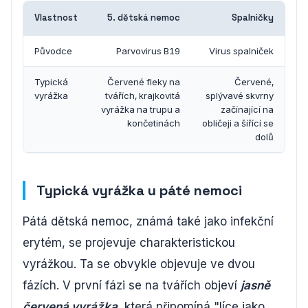
Vlastnost
5. dětská nemoc
Spalničky
Původce
Parvovirus B19
Virus spalniček
Typická
Červené fleky na
Červené,
vyrážka
tvářích, krajkovitá
splývavé skvrny
vyrážka na trupu a
začínající na
končetinách
obličeji a šířící se
dolů
Typická vyrážka u páté nemoci
Pátá dětská nemoc, známá také jako infekční
erytém, se projevuje charakteristickou
vyrážkou. Ta se obvykle objevuje ve dvou
fázích. V první fázi se na tvářích objeví
jasně
červená vyrážka
, která připomíná "líce jako