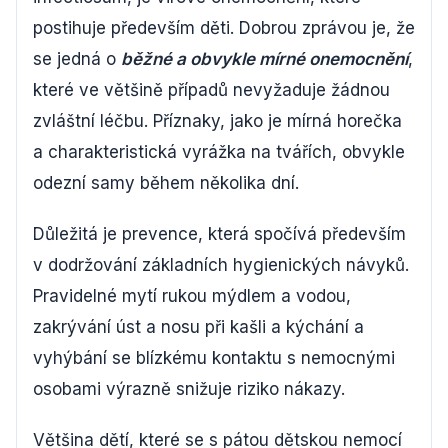
postihuje především děti. Dobrou zprávou je, že
se jedná o
běžné a obvykle mírné onemocnění
,
které ve většině případů nevyžaduje žádnou
zvláštní léčbu. Příznaky, jako je mírná horečka
a charakteristická vyrážka na tvářích, obvykle
odezní samy během několika dní.
Důležitá je prevence, která spočívá především
v dodržování základních hygienických návyků.
Pravidelné mytí rukou mýdlem a vodou,
zakrývání úst a nosu při kašli a kýchání a
vyhýbání se blízkému kontaktu s nemocnými
osobami výrazně snižuje riziko nákazy.
Většina dětí, které se s pátou dětskou nemocí