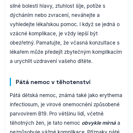
silné bolesti hlavy, ztuhlost šíje, potíže s
dýcháním nebo zvracení, neváhejte a
vyhledejte lékařskou pomoc. I když se jedná o
vzácné komplikace, je vždy lepší být
obezřetný. Pamatujte, že včasná konzultace s
lékařem může předejít zbytečným komplikacím
a urychlit uzdravení vašeho dítěte.
Pátá nemoc v těhotenství
Pátá dětská nemoc, známá také jako erythema
infectiosum, je virové onemocnění způsobené
parvovirem B19. Pro většinu lidí, včetně
těhotných žen, je tato nemoc
obvykle mírná
a
nezpůsobuje vážné komplikace. Příznaky páté