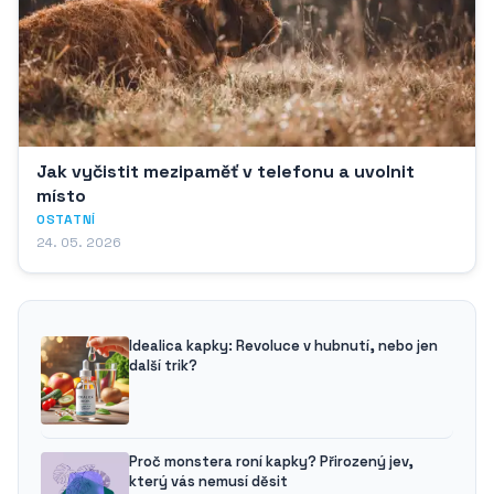
Jak vyčistit mezipaměť v telefonu a uvolnit
místo
OSTATNÍ
24. 05. 2026
Idealica kapky: Revoluce v hubnutí, nebo jen
další trik?
Proč monstera roní kapky? Přirozený jev,
který vás nemusí děsit