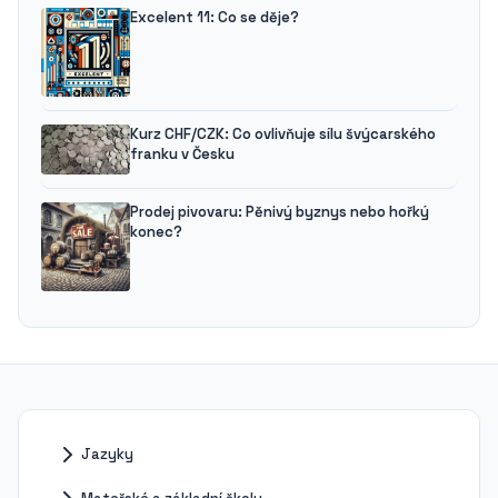
Excelent 11: Co se děje?
Kurz CHF/CZK: Co ovlivňuje sílu švýcarského
franku v Česku
Prodej pivovaru: Pěnivý byznys nebo hořký
konec?
Jazyky