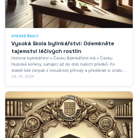
VYSOKÉ ŠKOLY
Vysoká škola bylinkářství: Odemkněte
tajemství léčivých rostlin
Historie bylinkářství v Česku Bylinkářství má v Česku
hluboké kořeny, sahající až do dob našich předků. Po
staletí lidé čerpali z moudrosti přírody a předávali si znalosti
o léčivých účincích rostlin z generace na generaci. Tato
28. 12. 2024
tradice se stala pevnou součástí naší kultury a dnes
zažíváme její renesanci....