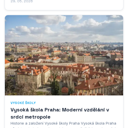
minulosti a odráží historický vývoj celého regionu. Vznik
29. 05. 2026
prvních vysokých škol v tomto moravském centru byl úzce
spjat s potřebou vzdělaných odborníků pro...
VYSOKÉ ŠKOLY
Vysoká škola Praha: Moderní vzdělání v
srdci metropole
Historie a založení Vysoké školy Praha Vysoká škola Praha