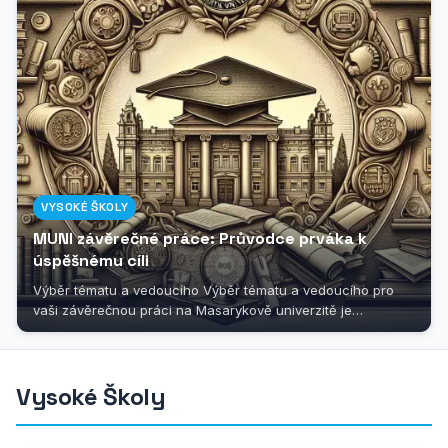
VYSOKÉ ŠKOLY
MUNI závěrečné práce: Průvodce prváka k
úspěšnému cíli
Výběr tématu a vedoucího Výběr tématu a vedoucího pro
vaši závěrečnou práci na Masarykově univerzitě je
vzrušujícím krokem na...
Vysoké Školy