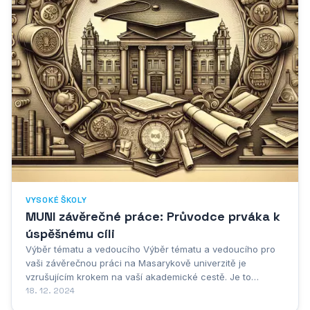
VYSOKÉ ŠKOLY
MUNI závěrečné práce: Průvodce prváka k
úspěšnému cíli
Výběr tématu a vedoucího Výběr tématu a vedoucího pro
vaši závěrečnou práci na Masarykově univerzitě je
vzrušujícím krokem na vaší akademické cestě. Je to
jedinečná příležitost ponořit se do oblasti, která vás zajímá,
18. 12. 2024
a přispět k existujícímu výzkumu. Nebojte se myslet ve