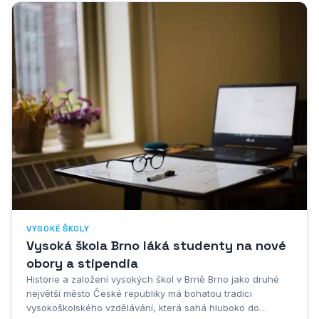
VYSOKÉ ŠKOLY
Vysoká škola Brno láká studenty na nové
obory a stipendia
Historie a založení vysokých škol v Brně Brno jako druhé
největší město České republiky má bohatou tradici
vysokoškolského vzdělávání, která sahá hluboko do