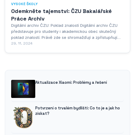
VYSOKÉ ŠKOLY
Odemkněte tajemství: ČZU Bakalářské
Práce Archiv
Digitální archiv ČZU: Poklad znalostí Digitální archiv ČZU
představuje pro studenty i akademickou obec skutečný
poklad znalostí. Právě zde se shromažďují a zpřístupňují
všechny obhájené bakalářské práce, čímž se vytváří cenný
29. 11. 2024
zdroj informací a inspirace. Studenti tak mohou snadno a
rychle procházet práce...
Aktualizace Xiaomi: Problémy a řešení
Potvrzení o trvalém bydlišti: Co to je a jak ho
získat?