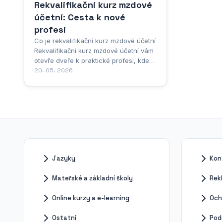
Rekvalifikační kurz mzdové
účetní: Cesta k nové
profesi
Co je rekvalifikační kurz mzdové účetní
Rekvalifikační kurz mzdové účetní vám
otevře dveře k praktické profesi, kde
získáte všechno potřebné pro práci se
20. 05. 2026
mzdami a odvody. Jde o uznávaný
vzdělávací program, který vás naučí
nejen teorii, ale hlavně to, co skutečně
využijete v praxi každý den. Co vlastně
na...
Jazyky
Kon
Mateřské a základní školy
Rek
Online kurzy a e-learning
Och
Ostatní
Pod