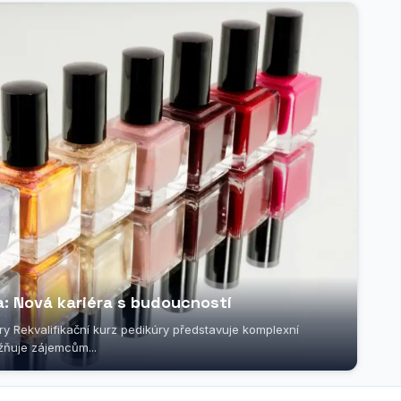
a: Nová kariéra s budoucností
úry Rekvalifikační kurz pedikúry představuje komplexní
žňuje zájemcům...