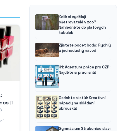
Kolik si vydělají
ošetřovatelé v zoo?
Nahlédněte do platových
tabulek
Zjistěte počet bodů: Rychlý
a jednoduchý návod
H1: Agentura práce pro OZP:
Najděte si práci snů!
:
Ozdobte si stůl: Kreativní
ností
nápady na skládání
ubrousků!
ry
cí
mcům
Gymnázium Strakonice slaví