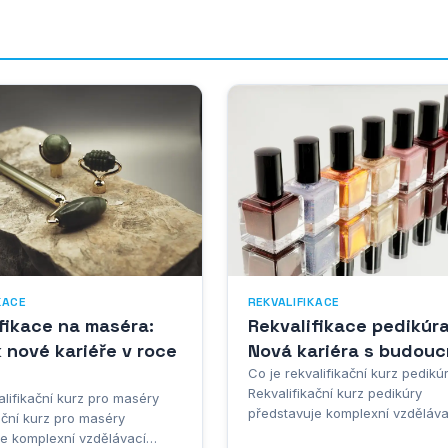
KACE
REKVALIFIKACE
fikace na maséra:
Rekvalifikace pedikúra
 nové kariéře v roce
Nová kariéra s budouc
Co je rekvalifikační kurz pedikú
Rekvalifikační kurz pedikúry
alifikační kurz pro maséry
představuje komplexní vzděláva
ační kurz pro maséry
program, který umožňuje záje
je komplexní vzdělávací