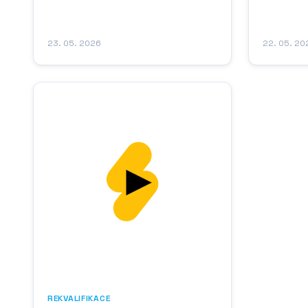
zrakových
kompetence potřebné pro výkon jiného
korekci p
povolání nebo pro uplatnění v odlišném
kontaktníc
profesním oboru, než ve kterém dosud
23. 05. 2026
22. 05. 20
pomůcek. 
působil. Jedná se o formu dalšího...
disciplínu,
REKVALIFIKACE