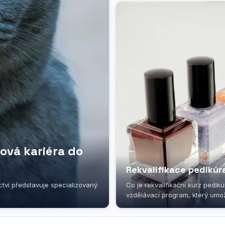
nová kariéra do
Rekvalifikace pedikúr
ictví představuje specializovaný
Co je rekvalifikační kurz pedik
vzdělávací program, který umo