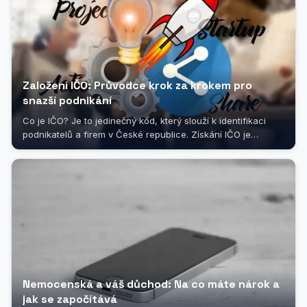
Založení IČO: Průvodce krok za krokem pro
snazší podnikání
Co je IČO? Je to jedinečný kód, který slouží k identifikaci
podnikatelů a firem v České republice. Získání IČO je
nezbytným krokem pro...
Nemocenská a váš důchod: Na co máte nárok a
jak se započítává