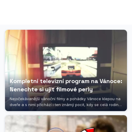
Kompletní televizní program na Vánoce:
Nenechte si ujít filmové perly
Nejočekávanější vánoční filmy a pohádky Vánoce klepou na
dveře a s nimi přichází i ten známý pocit, kdy se celá rodina
sesedne kolem...