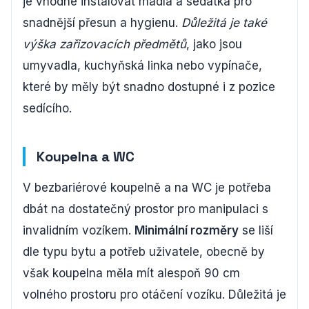
je vhodné instalovat madla a sedátka pro
snadnější přesun a hygienu.
Důležitá je také
výška zařizovacích předmětů
, jako jsou
umyvadla, kuchyňská linka nebo vypínače,
které by měly být snadno dostupné i z pozice
sedícího.
Koupelna a WC
V bezbariérové koupelně a na WC je potřeba
dbát na dostatečný prostor pro manipulaci s
invalidním vozíkem.
Minimální rozměry
se liší
dle typu bytu a potřeb uživatele, obecně by
však koupelna měla mít alespoň 90 cm
volného prostoru pro otáčení vozíku. Důležitá je