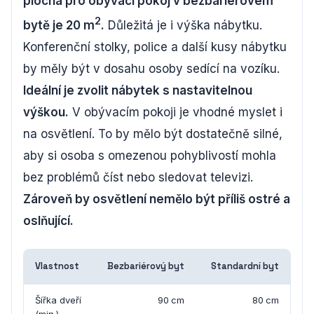
plocha pro obývací pokoj v bezbariérovém
2
bytě je 20 m
.
Důležitá je i výška nábytku.
Konferenční stolky, police a další kusy nábytku
by měly být v dosahu osoby sedící na vozíku.
Ideální je zvolit nábytek s nastavitelnou
výškou.
V obývacím pokoji je vhodné myslet i
na osvětlení. To by mělo být dostatečně silné,
aby si osoba s omezenou pohyblivostí mohla
bez problémů číst nebo sledovat televizi.
Zároveň by osvětlení nemělo být příliš ostré a
oslňující.
Vlastnost
Bezbariérový byt
Standardní byt
Šířka dveří
90 cm
80 cm
(min.)