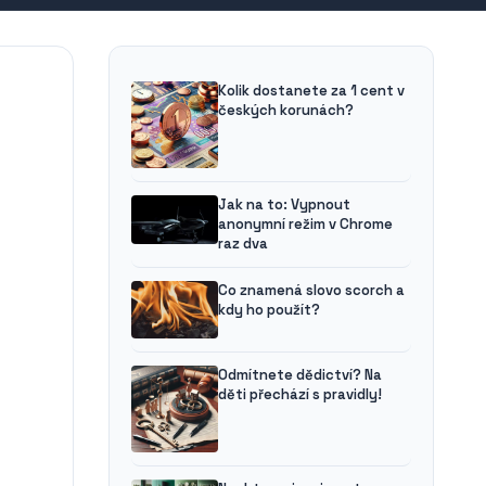
Kolik dostanete za 1 cent v
českých korunách?
Jak na to: Vypnout
anonymní režim v Chrome
raz dva
Co znamená slovo scorch a
kdy ho použít?
Odmítnete dědictví? Na
děti přechází s pravidly!