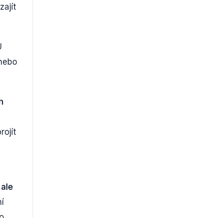
zajít
U
 nebo
h
rojít
 ale
í
do