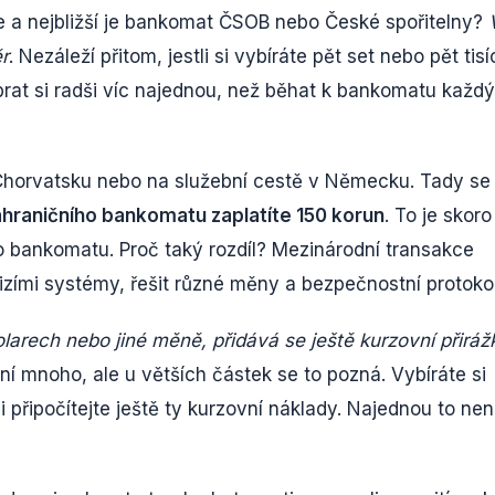
ze a nejbližší je bankomat ČSOB nebo České spořitelny?
r
. Nezáleží přitom, jestli si vybíráte pět set nebo pět tisí
brat si radši víc najednou, než běhat k bankomatu každý
v Chorvatsku nebo na služební cestě v Německu. Tady se
ahraničního bankomatu zaplatíte 150 korun
. To je skoro
o bankomatu. Proč taký rozdíl? Mezinárodní transakce
izími systémy, řešit různé měny a bezpečnostní protokol
larech nebo jiné měně, přidává se ještě kurzovní přiráž
ení mnoho, ale u větších částek se to pozná. Vybíráte si
připočítejte ještě ty kurzovní náklady. Najednou to nen