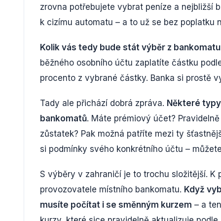
zrovna potřebujete vybrat peníze a nejbližší 
k cizímu automatu – a to už se bez poplatku 
Kolik vás tedy bude stát výběr z bankomatu
běžného osobního účtu zaplatíte částku podl
procento z vybrané částky. Banka si prostě vyb
Tady ale přichází dobrá zpráva.
Některé typy 
bankomatů
. Máte prémiový účet? Pravidelně 
zůstatek? Pak možná patříte mezi ty šťastnějš
si podmínky svého konkrétního účtu – můžete
S výběry v zahraničí je to trochu složitější. 
provozovatele místního bankomatu.
Když vybe
musíte počítat i se směnným kurzem
– a ten
kurzy, které sice pravidelně aktualizuje podle