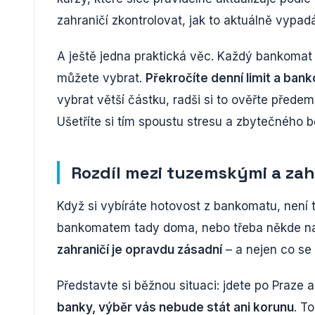
zahraničí zkontrolovat, jak to aktuálně vypad
A ještě jedna praktická věc. Každý bankomat m
můžete vybrat.
Překročíte denní limit a ba
vybrat větší částku, radši si to ověřte přede
Ušetříte si tím spoustu stresu a zbytečného b
Rozdíl mezi tuzemskými a za
Když si vybíráte hotovost z bankomatu, není t
bankomatem tady doma, nebo třeba někde n
zahraničí je opravdu zásadní
– a nejen co se 
Představte si běžnou situaci: jdete po Praze 
banky, výběr vás nebude stát ani korunu
. T