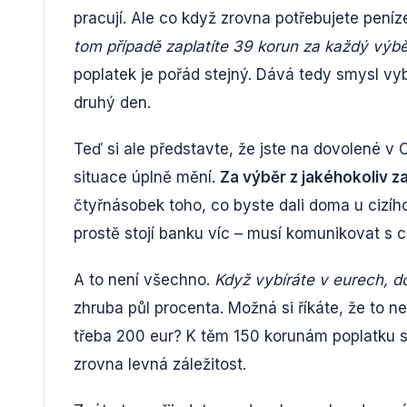
pracují. Ale co když zrovna potřebujete pení
tom případě zaplatíte 39 korun za každý výbě
poplatek je pořád stejný. Dává tedy smysl vy
druhý den.
Teď si ale představte, že jste na dovolené 
situace úplně mění.
Za výběr z jakéhokoliv z
čtyřnásobek toho, co byste dali doma u cizíh
prostě stojí banku víc – musí komunikovat s c
A to není všechno.
Když vybíráte v eurech, do
zhruba půl procenta. Možná si říkáte, že to n
třeba 200 eur? K těm 150 korunám poplatku si 
zrovna levná záležitost.