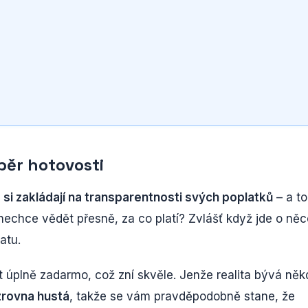
běr hotovosti
é si zakládají na transparentnosti svých poplatků
– a to
 nechce vědět přesně, za co platí? Zvlášť když jde o něc
atu.
 úplně zadarmo, což zní skvěle. Jenže realita bývá něk
zrovna hustá
, takže se vám pravděpodobně stane, že