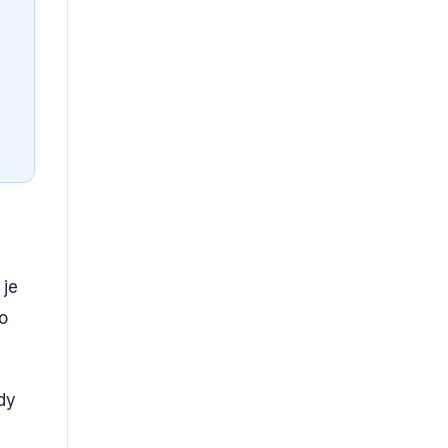
 je
o
dy