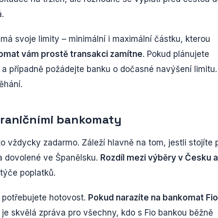
á.
á svoje limity – minimální i maximální částku, kterou
nkomat vám prostě transakci zamítne
. Pokud plánujete
m a případně požádejte banku o dočasné navýšení limitu.
ěhání.
hraničními bankomaty
o vždycky zadarmo. Záleží hlavně na tom, jestli stojíte 
a dovolené ve Španělsku.
Rozdíl mezi výběry v Česku a
týče poplatků.
a potřebujete hotovost.
Pokud narazíte na bankomat Fio
o je skvělá zpráva pro všechny, kdo s Fio bankou běžně