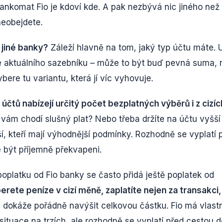
bankomat Fio je kdoví kde. A pak nezbývá nic jiného než 
neobejdete.
 jiné banky?
Záleží hlavně na tom, jaký typ účtu máte. 
e aktuálního sazebníku – může to být buď pevná suma,
ere tu variantu, která jí víc vyhovuje.
účtů nabízejí určitý počet bezplatných výběrů i z cizíc
vám chodí slušný plat? Nebo třeba držíte na účtu vyšší
í, kteří mají výhodnější podmínky. Rozhodně se vyplatí p
 být příjemně překvapeni.
K poplatku od Fio banky se často přidá ještě poplatek od
rete peníze v cizí měně, zaplatíte nejen za transakci,
 dokáže pořádně navýšit celkovou částku. Fio má vlastn
 situace na trzích, ale rozhodně se vyplatí před cestou 