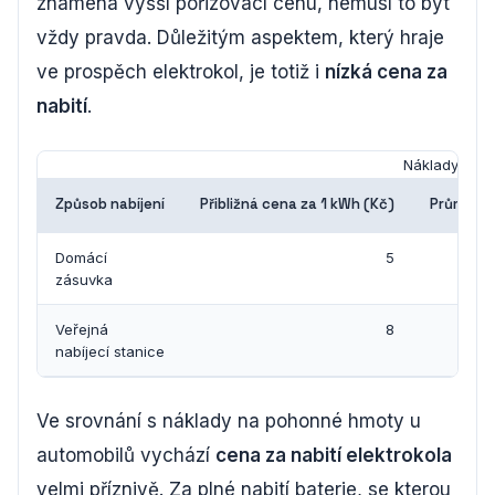
znamená vyšší pořizovací cenu, nemusí to být
vždy pravda. Důležitým aspektem, který hraje
ve prospěch elektrokol, je totiž i
nízká cena za
nabití
.
Náklady na na
Způsob nabíjení
Přibližná cena za 1 kWh (Kč)
Průměrná
Domácí
5
zásuvka
Veřejná
8
nabíjecí stanice
Ve srovnání s náklady na pohonné hmoty u
automobilů vychází
cena za nabití elektrokola
velmi příznivě. Za plné nabití baterie, se kterou