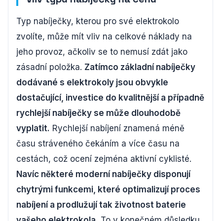
Typ nabíječky, kterou pro své elektrokolo
zvolíte, může mít vliv na celkové náklady na
jeho provoz, ačkoliv se to nemusí zdát jako
zásadní položka.
Zatímco základní nabíječky
dodávané s elektrokoly jsou obvykle
dostačující, investice do kvalitnější a případně
rychlejší nabíječky se může dlouhodobě
vyplatit.
Rychlejší nabíjení znamená méně
času stráveného čekáním a více času na
cestách, což ocení zejména aktivní cyklisté.
Navíc některé moderní nabíječky disponují
chytrými funkcemi, které optimalizují proces
nabíjení a prodlužují tak životnost baterie
vašeho elektrokola.
To v konečném důsledku