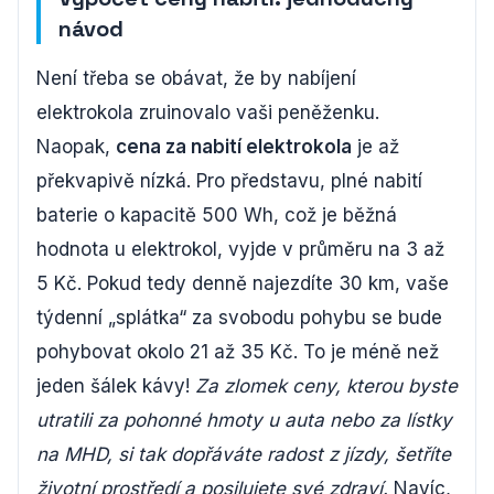
návod
Není třeba se obávat, že by nabíjení
elektrokola zruinovalo vaši peněženku.
Naopak,
cena za nabití elektrokola
je až
překvapivě nízká. Pro představu, plné nabití
baterie o kapacitě 500 Wh, což je běžná
hodnota u elektrokol, vyjde v průměru na 3 až
5 Kč. Pokud tedy denně najezdíte 30 km, vaše
týdenní „splátka“ za svobodu pohybu se bude
pohybovat okolo 21 až 35 Kč. To je méně než
jeden šálek kávy!
Za zlomek ceny, kterou byste
utratili za pohonné hmoty u auta nebo za lístky
na MHD, si tak dopřáváte radost z jízdy, šetříte
životní prostředí a posilujete své zdraví.
Navíc,