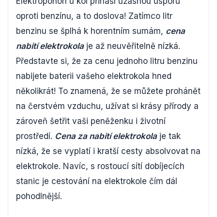
Elektropohon u kol přináší úžasnou úsporu
oproti benzínu, a to doslova! Zatímco litr
benzinu se šplhá k horentním sumám,
cena
nabití elektrokola
je až neuvěřitelně nízká.
Představte si, že za cenu jednoho litru benzinu
nabijete baterii vašeho elektrokola hned
několikrát! To znamená, že se můžete prohánět
na čerstvém vzduchu, užívat si krásy přírody a
zároveň šetřit vaši peněženku i životní
prostředí.
Cena za nabití elektrokola
je tak
nízká, že se vyplatí i kratší cesty absolvovat na
elektrokole. Navíc, s rostoucí sítí dobíjecích
stanic je cestování na elektrokole čím dál
pohodlnější.