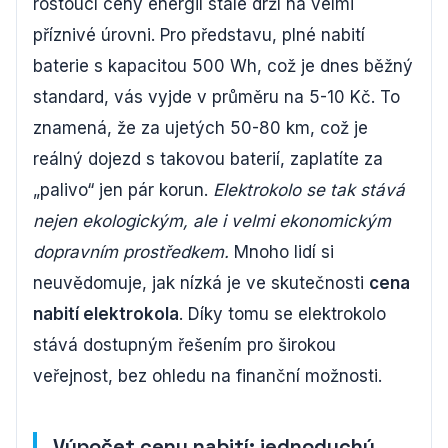
rostoucí ceny energií stále drží na velmi
příznivé úrovni. Pro představu, plné nabití
baterie s kapacitou 500 Wh, což je dnes běžný
standard, vás vyjde v průměru na 5-10 Kč. To
znamená, že za ujetých 50-80 km, což je
reálný dojezd s takovou baterií, zaplatíte za
„palivo“ jen pár korun.
Elektrokolo se tak stává
nejen ekologickým, ale i velmi ekonomickým
dopravním prostředkem.
Mnoho lidí si
neuvědomuje, jak nízká je ve skutečnosti
cena
nabití elektrokola
. Díky tomu se elektrokolo
stává dostupným řešením pro širokou
veřejnost, bez ohledu na finanční možnosti.
Výpočet ceny nabití: jednoduchý