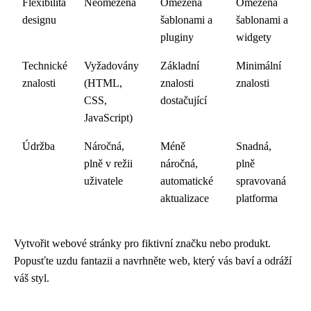
Flexibilita
Neomezená
Omezená
Omezená
designu
šablonami a
šablonami a
pluginy
widgety
Technické
Vyžadovány
Základní
Minimální
znalosti
(HTML,
znalosti
znalosti
CSS,
dostačující
JavaScript)
Údržba
Náročná,
Méně
Snadná,
plně v režii
náročná,
plně
uživatele
automatické
spravovaná
aktualizace
platforma
Vytvořit webové stránky pro fiktivní značku nebo produkt.
Popusťte uzdu fantazii a navrhněte web, který vás baví a odráží
váš styl.