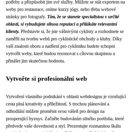
potřeby a přizpůsobit jim své služby. Můžete se stát expertem na
weby pro restaurace, online kurzy jógy, nebo třeba webové
stránky pro fotografy.
Tím, že se stanete specialistou v určité
oblasti, si vybudujete silnou reputaci a přilákáte relevantní
klienty.
Představte si, že jste vášnivými cyklisty a rozhodnete se
zaměřit na tvorbu webů pro cyklistické obchody a kluby. Díky
vaší znalosti oboru a nadšení pro cyklistiku budete schopni
vytvořit weby, které budou rezonovat s cílovou skupinou a
přinášet jim skutečnou hodnotu.
Vytvořte si profesionální web
Vytvoření vlastního podnikání v oblasti webdesignu je vzrušující
cesta plná kreativity a příležitostí. S trochou plánování a
odhodlání můžete proměnit svou vášeň pro design na
prosperující byznys. Začněte budováním silného portfolia, které
předvede vaše dovednosti a styl. Prezentujte rozmanitou škálu