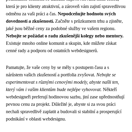
která je pro klienty atraktivní, a zároveň vám zajistí spravedlivou
odměnu za vaši práci a čas.
Nepodceňujte hodnotu svých
dovedností a zkušeností.
Začněte s průzkumem trhu a zjistěte,
jaké jsou běžné ceny za podobné služby ve vašem regionu.
Nebojte se požádat o radu zkušenější kolegy nebo mentory.
Existuje mnoho online komunit a skupin, kde můžete získat
cenné rady a podporu od ostatních webdesignerů.
Pamatujte, že vaše ceny by se měly s postupem času a s
nárůstem vašich zkušeností a portfolia zvyšovat.
Nebojte se
experimentovat s různými cenovými modely, abyste našli ten,
který vám i vašim klientům bude nejlépe vyhovovat.
Někteří
webdesigneři preferují hodinovou sazbu, jiní zase upřednostňují
pevnou cenu za projekt. Důležité je, abyste si za svou práci
nechali spravedlivě zaplatit a budovali si stabilní a prosperující
podnikání v oblasti webdesignu.