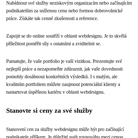
Nabídnout své služby neziskovým organizacím nebo začínajícím
podnikatelům za sníženou cenu nebo formou dobrovolnické
práce. Získáte tak cenné zkušenosti a reference.
Zapojit se do online soutěží v oblasti webdesignu. Je to skvělá
příležitost poměřit síly s ostatními a zviditelnit se.
Pamatujte, že vaše portfolio je vaší vizitkou. Prezentujte své
nejlepší práce a nezapomeňte zdůraznit, jak vaše dovednosti
pomohly dosáhnout konkrétních výsledků. I s malým, ale
kvalitním portfoliem můžete zaujmout potenciální klienty a
nastartovat úspěšnou kariéru v oblasti webdesignu.
Stanovte si ceny za své služby
Stanovení cen za služby webdesignu může být pro začínající
podnikatele oříškem. Je důležité najít rovnováhu mezi cenou,