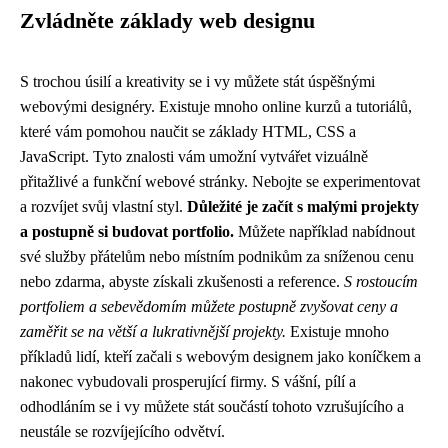
Zvládněte základy web designu
S trochou úsilí a kreativity se i vy můžete stát úspěšnými
webovými designéry. Existuje mnoho online kurzů a tutoriálů,
které vám pomohou naučit se základy HTML, CSS a
JavaScript. Tyto znalosti vám umožní vytvářet vizuálně
přitažlivé a funkční webové stránky. Nebojte se experimentovat
a rozvíjet svůj vlastní styl.
Důležité je začít s malými projekty
a postupně si budovat portfolio.
Můžete například nabídnout
své služby přátelům nebo místním podnikům za sníženou cenu
nebo zdarma, abyste získali zkušenosti a reference.
S rostoucím
portfoliem a sebevědomím můžete postupně zvyšovat ceny a
zaměřit se na větší a lukrativnější projekty.
Existuje mnoho
příkladů lidí, kteří začali s webovým designem jako koníčkem a
nakonec vybudovali prosperující firmy. S vášní, pílí a
odhodláním se i vy můžete stát součástí tohoto vzrušujícího a
neustále se rozvíjejícího odvětví.