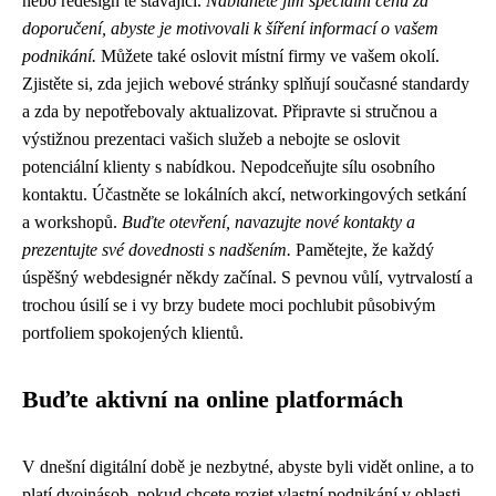
nebo redesign té stávající.
Nabídněte jim speciální cenu za
doporučení, abyste je motivovali k šíření informací o vašem
podnikání.
Můžete také oslovit místní firmy ve vašem okolí.
Zjistěte si, zda jejich webové stránky splňují současné standardy
a zda by nepotřebovaly aktualizovat. Připravte si stručnou a
výstižnou prezentaci vašich služeb a nebojte se oslovit
potenciální klienty s nabídkou. Nepodceňujte sílu osobního
kontaktu. Účastněte se lokálních akcí, networkingových setkání
a workshopů.
Buďte otevření, navazujte nové kontakty a
prezentujte své dovednosti s nadšením.
Pamětejte, že každý
úspěšný webdesignér někdy začínal. S pevnou vůlí, vytrvalostí a
trochou úsilí se i vy brzy budete moci pochlubit působivým
portfoliem spokojených klientů.
Buďte aktivní na online platformách
V dnešní digitální době je nezbytné, abyste byli vidět online, a to
platí dvojnásob, pokud chcete rozjet vlastní podnikání v oblasti