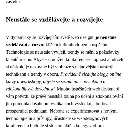
zásadní.
Neustále se vzdělávejte a rozvíjejte
V dynamicky se rozvíjejícím světě web designu je
neustálé
vzdělávání a rozvoj
klíčem k dlouhodobému úspěchu.
Technologie se neustále vyvíjejí, trendy se mění a požadavky
klientů rostou. Abyste si udrželi konkurenceschopnost a udrželi
si náskok, je nezbytné být v obraze s nejnovějšími nástroji,
technikami a trendy v oboru.
Pravidelně sledujte blogy, online
kurzy a workshopy, abyste se seznámili s novinkami a
zdokonalili své dovednosti.
Mnoho úspěšných web designerů
vám potvrdí, že právě neustálá touha po učení a zdokonalování
jim pomohla dosáhnout vynikajících výsledků a budovat
prosperující podnikání. Nebojte se experimentovat s novými
technologiemi a přístupy, účastněte se webdesignových
konferencí a budujte si síť kontaktů s kolegy z oboru.