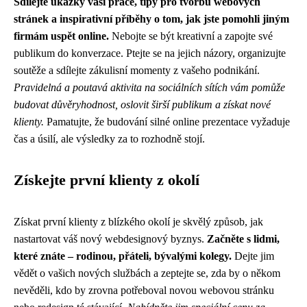
Sdílejte ukázky vaší práce, tipy pro tvorbu webových
stránek a inspirativní příběhy o tom, jak jste pomohli jiným
firmám uspět online.
Nebojte se být kreativní a zapojte své
publikum do konverzace. Ptejte se na jejich názory, organizujte
soutěže a sdílejte zákulisní momenty z vašeho podnikání.
Pravidelná a poutavá aktivita na sociálních sítích vám pomůže
budovat důvěryhodnost, oslovit širší publikum a získat nové
klienty.
Pamatujte, že budování silné online prezentace vyžaduje
čas a úsilí, ale výsledky za to rozhodně stojí.
Získejte první klienty z okolí
Získat první klienty z blízkého okolí je skvělý způsob, jak
nastartovat váš nový webdesignový byznys.
Začněte s lidmi,
které znáte – rodinou, přáteli, bývalými kolegy.
Dejte jim
vědět o vašich nových službách a zeptejte se, zda by o někom
nevěděli, kdo by zrovna potřeboval novou webovou stránku