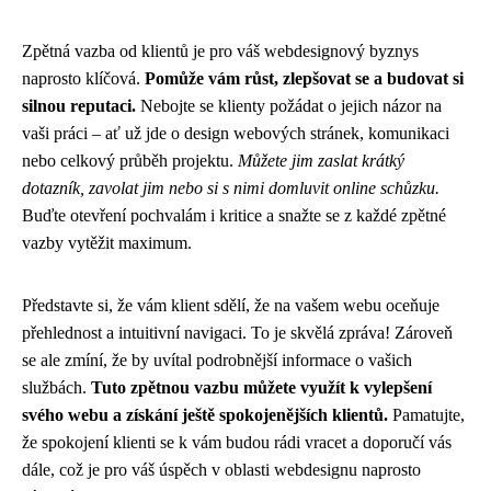
Zpětná vazba od klientů je pro váš webdesignový byznys
naprosto klíčová.
Pomůže vám růst, zlepšovat se a budovat si
silnou reputaci.
Nebojte se klienty požádat o jejich názor na
vaši práci – ať už jde o design webových stránek, komunikaci
nebo celkový průběh projektu.
Můžete jim zaslat krátký
dotazník, zavolat jim nebo si s nimi domluvit online schůzku.
Buďte otevření pochvalám i kritice a snažte se z každé zpětné
vazby vytěžit maximum.
Představte si, že vám klient sdělí, že na vašem webu oceňuje
přehlednost a intuitivní navigaci. To je skvělá zpráva! Zároveň
se ale zmíní, že by uvítal podrobnější informace o vašich
službách.
Tuto zpětnou vazbu můžete využít k vylepšení
svého webu a získání ještě spokojenějších klientů.
Pamatujte,
že spokojení klienti se k vám budou rádi vracet a doporučí vás
dále, což je pro váš úspěch v oblasti webdesignu naprosto