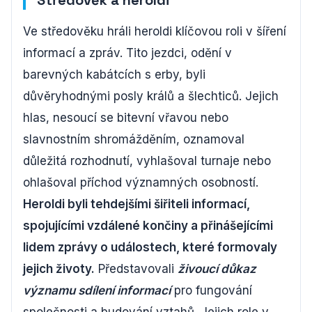
Středověk a heroldi
Ve středověku hráli heroldi klíčovou roli v šíření
informací a zpráv. Tito jezdci, odění v
barevných kabátcích s erby, byli
důvěryhodnými posly králů a šlechticů. Jejich
hlas, nesoucí se bitevní vřavou nebo
slavnostním shromážděním, oznamoval
důležitá rozhodnutí, vyhlašoval turnaje nebo
ohlašoval příchod významných osobností.
Heroldi byli tehdejšími šiřiteli informací,
spojujícími vzdálené končiny a přinášejícími
lidem zprávy o událostech, které formovaly
jejich životy.
Představovali
živoucí důkaz
významu sdílení informací
pro fungování