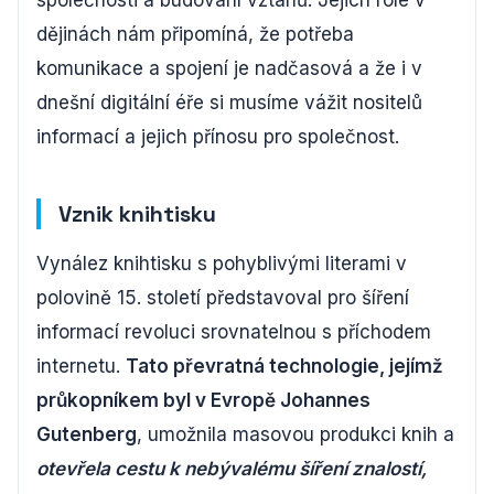
společnosti a budování vztahů. Jejich role v
dějinách nám připomíná, že potřeba
komunikace a spojení je nadčasová a že i v
dnešní digitální éře si musíme vážit nositelů
informací a jejich přínosu pro společnost.
Vznik knihtisku
Vynález knihtisku s pohyblivými literami v
polovině 15. století představoval pro šíření
informací revoluci srovnatelnou s příchodem
internetu.
Tato převratná technologie, jejímž
průkopníkem byl v Evropě Johannes
Gutenberg
, umožnila masovou produkci knih a
otevřela cestu k nebývalému šíření znalostí,