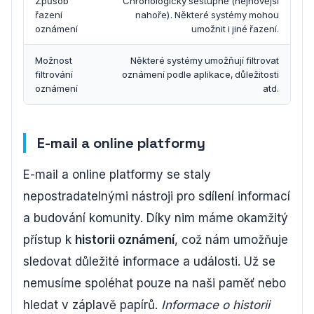
Způsob
Chronologicky sestupně (nejnovější
řazení
nahoře). Některé systémy mohou
oznámení
umožnit i jiné řazení.
Možnost
Některé systémy umožňují filtrovat
filtrování
oznámení podle aplikace, důležitosti
oznámení
atd.
E-mail a online platformy
E-mail a online platformy se staly
nepostradatelnými nástroji pro sdílení informací
a budování komunity. Díky nim máme okamžitý
přístup k
historii oznámení
, což nám umožňuje
sledovat důležité informace a události. Už se
nemusíme spoléhat pouze na naši paměť nebo
hledat v záplavě papírů.
Informace o historii