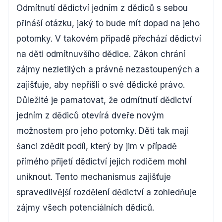
Odmítnutí dědictví jedním z dědiců s sebou
přináší otázku, jaký to bude mít dopad na jeho
potomky. V takovém případě přechází dědictví
na děti odmítnuvšího dědice. Zákon chrání
zájmy nezletilých a právně nezastoupených a
zajišťuje, aby nepřišli o své dědické právo.
Důležité je pamatovat, že odmítnutí dědictví
jedním z dědiců otevírá dveře novým
možnostem pro jeho potomky. Děti tak mají
šanci zdědit podíl, který by jim v případě
přímého přijetí dědictví jejich rodičem mohl
uniknout. Tento mechanismus zajišťuje
spravedlivější rozdělení dědictví a zohledňuje
zájmy všech potenciálních dědiců.