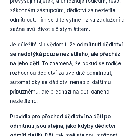
převyšují majetek, a umožňuje rodičům, resp.
zákonným zástupcům, dědictví za nezletilé
odmítnout. Tím se dítě vyhne riziku zadlužení a
začne svůj život s čistým štítem.
Je důležité si uvědomit, že
odmítnutí dědictví
se nedotýká pouze nezletilého, ale přechází
na jeho děti
. To znamená, že pokud se rodiče
rozhodnou dědictví za své dítě odmítnout,
automaticky se dědictví nenabízí dalšímu
příbuznému, ale přechází na děti daného
nezletilého.
Pravidla pro přechod dědictví na děti po
odmítnutí jsou stejná, jako kdyby dědictví
odmítl zletilý
. Děti tak mají stejnou možnost