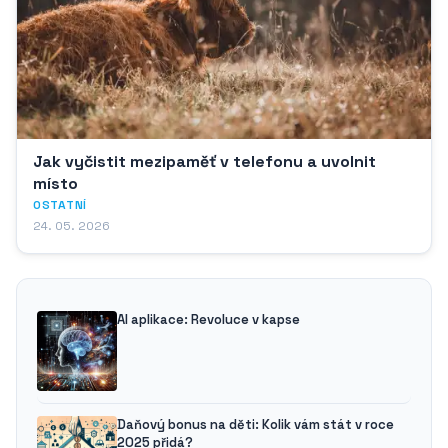
Jak vyčistit mezipaměť v telefonu a uvolnit
místo
OSTATNÍ
24. 05. 2026
AI aplikace: Revoluce v kapse
Daňový bonus na děti: Kolik vám stát v roce
2025 přidá?