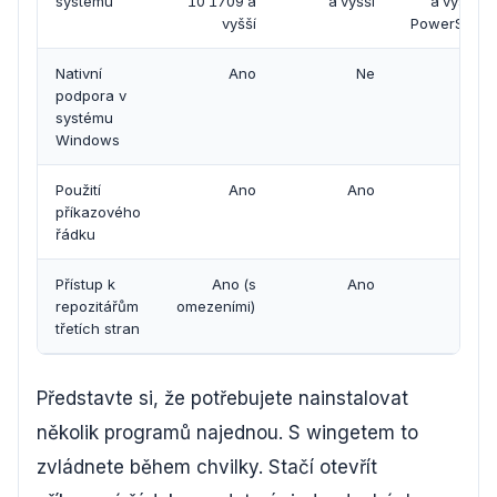
systému
10 1709 a
a vyšší
a vyšší (s
vyšší
PowerShell)
Nativní
Ano
Ne
Ne
podpora v
systému
Windows
Použití
Ano
Ano
Ano
příkazového
řádku
Přístup k
Ano (s
Ano
Ano
repozitářům
omezeními)
třetích stran
Představte si, že potřebujete nainstalovat
několik programů najednou. S wingetem to
zvládnete během chvilky. Stačí otevřít