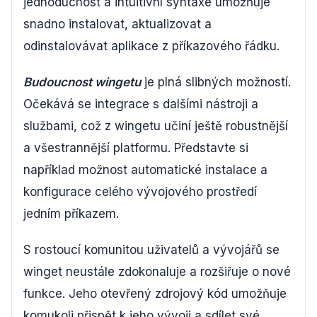
jednoduchost a intuitivní syntaxe umožňuje
snadno instalovat, aktualizovat a
odinstalovávat aplikace z příkazového řádku.
Budoucnost wingetu
je plná slibných možností.
Očekává se integrace s dalšími nástroji a
službami, což z wingetu učiní ještě robustnější
a všestrannější platformu. Představte si
například možnost automatické instalace a
konfigurace celého vývojového prostředí
jedním příkazem.
S rostoucí komunitou uživatelů a vývojářů se
winget neustále zdokonaluje a rozšiřuje o nové
funkce. Jeho otevřený zdrojový kód umožňuje
komukoli přispět k jeho vývoji a sdílet své