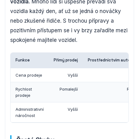
vozidla.
Mnoho lidí si úspěšně převádí svá
vozidla každý den, ať už se jedná o nováčky
nebo zkušené řidiče. S trochou přípravy a
pozitivním přístupem se i vy brzy zařadíte mezi
spokojené majitele vozidel.
Funkce
Přímý prodej
Prostřednictvím autobaz
Cena prodeje
Vyšší
Ni
Rychlost
Pomalejší
Rychle
prodeje
Administrativní
Vyšší
Ni
náročnost