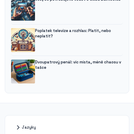
Poplatek televize a rozhlas: Platit, nebo
neplatit?
Dvoupatrový penál: víc místa, méně chaosu v
tašce
Jazyky