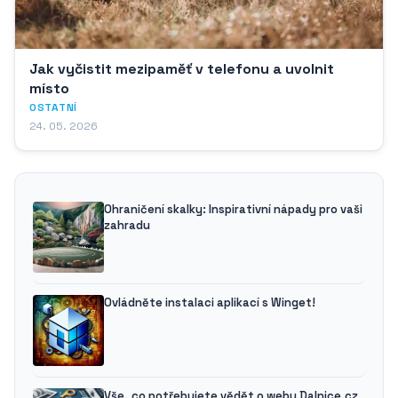
Jak vyčistit mezipaměť v telefonu a uvolnit
místo
OSTATNÍ
24. 05. 2026
Ohraničení skalky: Inspirativní nápady pro vaši
zahradu
Ovládněte instalaci aplikací s Winget!
Vše, co potřebujete vědět o webu Dalnice.cz