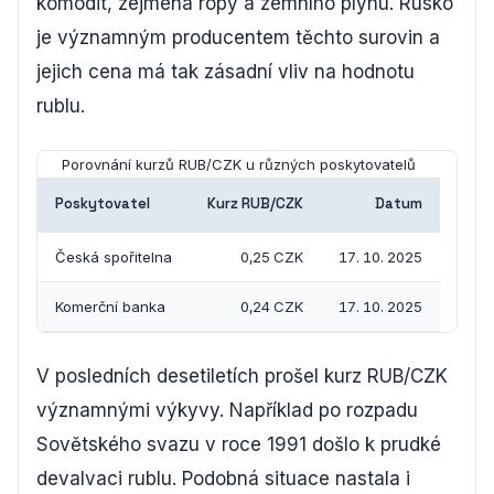
komodit, zejména ropy a zemního plynu. Rusko
je významným producentem těchto surovin a
jejich cena má tak zásadní vliv na hodnotu
rublu.
Porovnání kurzů RUB/CZK u různých poskytovatelů
Poskytovatel
Kurz RUB/CZK
Datum
Česká spořitelna
0,25 CZK
17. 10. 2025
Komerční banka
0,24 CZK
17. 10. 2025
V posledních desetiletích prošel kurz RUB/CZK
významnými výkyvy. Například po rozpadu
Sovětského svazu v roce 1991 došlo k prudké
devalvaci rublu. Podobná situace nastala i