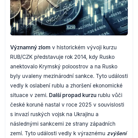
Významný zlom
v historickém vývoji kurzu
RUB/CZK představuje rok 2014, kdy Rusko
anektovalo Krymský poloostrov a na Rusko
byly uvaleny mezinárodní sankce. Tyto události
vedly k oslabení rublu a zhoršení ekonomické
situace v zemi.
Další propad kurzu
rublu vůči
české koruně nastal v roce 2025 v souvislosti
s invazí ruských vojsk na Ukrajinu a
následnými sankcemi ze strany západních
zemí. Tyto události vedly k výraznému
zvýšení