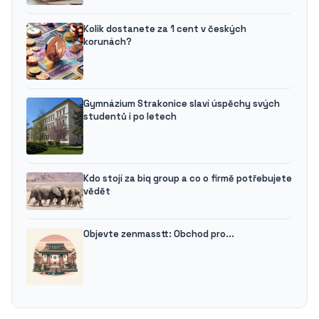
Kolik dostanete za 1 cent v českých
korunách?
Gymnázium Strakonice slaví úspěchy svých
studentů i po letech
Kdo stojí za biq group a co o firmě potřebujete
vědět
Objevte zenmasstt: Obchod pro...