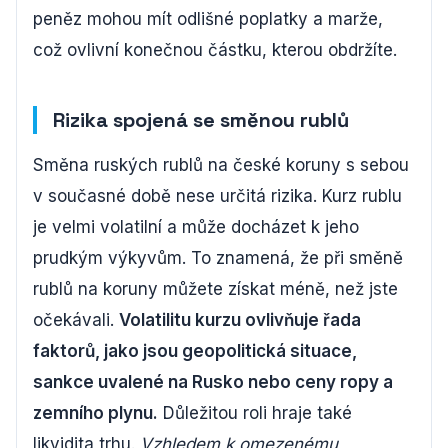
peněz mohou mít odlišné poplatky a marže,
což ovlivní konečnou částku, kterou obdržíte.
Rizika spojená se směnou rublů
Směna ruských rublů na české koruny s sebou
v současné době nese určitá rizika. Kurz rublu
je velmi volatilní a může docházet k jeho
prudkým výkyvům. To znamená, že při směně
rublů na koruny můžete získat méně, než jste
očekávali.
Volatilitu kurzu ovlivňuje řada
faktorů, jako jsou geopolitická situace,
sankce uvalené na Rusko nebo ceny ropy a
zemního plynu.
Důležitou roli hraje také
likvidita trhu.
Vzhledem k omezenému