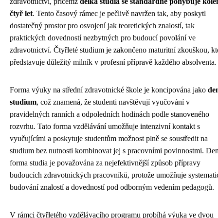
zdravotnictví, přičemž
délka studia se standardně pohybuje kol
čtyř let
. Tento časový rámec je pečlivě navržen tak, aby poskytl
dostatečný prostor pro osvojení jak teoretických znalostí, tak
praktických dovedností nezbytných pro budoucí povolání ve
zdravotnictví. Čtyřleté studium je zakončeno maturitní zkouškou, kt
představuje důležitý milník v profesní přípravě každého absolventa.
Forma výuky na střední zdravotnické škole je koncipována jako
de
studium
, což znamená, že studenti navštěvují vyučování v
pravidelných ranních a odpoledních hodinách podle stanoveného
rozvrhu. Tato forma vzdělávání umožňuje intenzivní kontakt s
vyučujícími a poskytuje studentům možnost plně se soustředit na
studium bez nutnosti kombinovat jej s pracovními povinnostmi. De
forma studia je považována za nejefektivnější způsob přípravy
budoucích zdravotnických pracovníků, protože umožňuje systemati
budování znalostí a dovedností pod odborným vedením pedagogů.
V rámci čtyřletého vzdělávacího programu probíhá výuka ve dvou