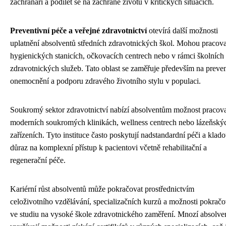
záchranáři a podílet se na záchraně životů v kritických situacích.
Preventivní péče a veřejné zdravotnictví
otevírá další možnosti
uplatnění absolventů středních zdravotnických škol. Mohou pracova
hygienických stanicích, očkovacích centrech nebo v rámci školních
zdravotnických služeb. Tato oblast se zaměřuje především na preve
onemocnění a podporu zdravého životního stylu v populaci.
Soukromý sektor zdravotnictví nabízí absolventům možnost pracova
moderních soukromých klinikách, wellness centrech nebo lázeňský
zařízeních. Tyto instituce často poskytují nadstandardní péči a klad
důraz na komplexní přístup k pacientovi včetně rehabilitační a
regenerační péče.
Kariérní růst absolventů může pokračovat prostřednictvím
celoživotního vzdělávání, specializačních kurzů a možnosti pokračo
ve studiu na vysoké škole zdravotnického zaměření. Mnozí absolven