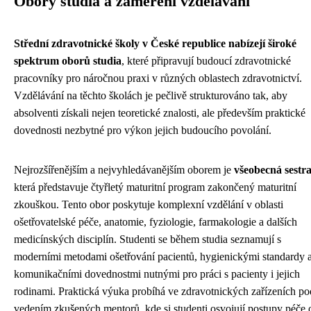
Obory studia a zaměření vzdělávání
Střední zdravotnické školy v České republice nabízejí široké
spektrum oborů studia
, které připravují budoucí zdravotnické
pracovníky pro náročnou praxi v různých oblastech zdravotnictví.
Vzdělávání na těchto školách je pečlivě strukturováno tak, aby
absolventi získali nejen teoretické znalosti, ale především praktické
dovednosti nezbytné pro výkon jejich budoucího povolání.
Nejrozšířenějším a nejvyhledávanějším oborem je
všeobecná sestr
která představuje čtyřletý maturitní program zakončený maturitní
zkouškou. Tento obor poskytuje komplexní vzdělání v oblasti
ošetřovatelské péče, anatomie, fyziologie, farmakologie a dalších
medicínských disciplín. Studenti se během studia seznamují s
moderními metodami ošetřování pacientů, hygienickými standardy 
komunikačními dovednostmi nutnými pro práci s pacienty i jejich
rodinami. Praktická výuka probíhá ve zdravotnických zařízeních po
vedením zkušených mentorů, kde si studenti osvojují postupy péče 