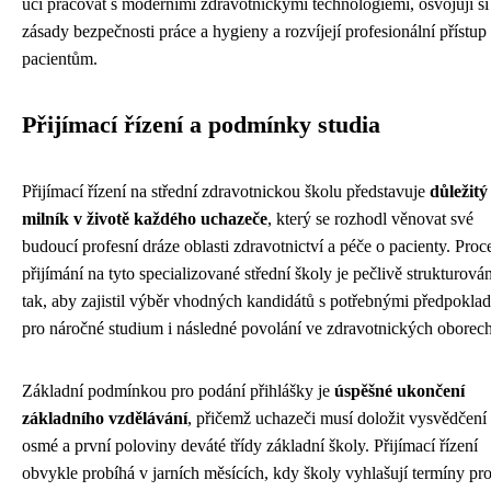
učí pracovat s moderními zdravotnickými technologiemi, osvojují si
zásady bezpečnosti práce a hygieny a rozvíjejí profesionální přístup
pacientům.
Přijímací řízení a podmínky studia
Přijímací řízení na střední zdravotnickou školu představuje
důležitý
milník v životě každého uchazeče
, který se rozhodl věnovat své
budoucí profesní dráze oblasti zdravotnictví a péče o pacienty. Proc
přijímání na tyto specializované střední školy je pečlivě strukturová
tak, aby zajistil výběr vhodných kandidátů s potřebnými předpokla
pro náročné studium i následné povolání ve zdravotnických oborech
Základní podmínkou pro podání přihlášky je
úspěšné ukončení
základního vzdělávání
, přičemž uchazeči musí doložit vysvědčení
osmé a první poloviny deváté třídy základní školy. Přijímací řízení
obvykle probíhá v jarních měsících, kdy školy vyhlašují termíny pr