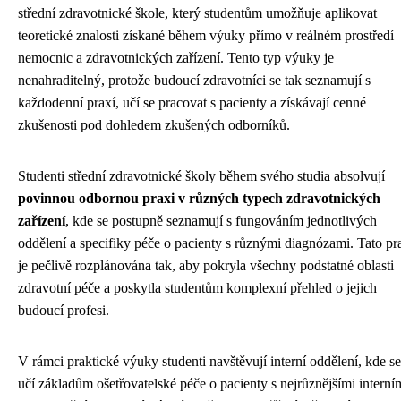
střední zdravotnické škole, který studentům umožňuje aplikovat
teoretické znalosti získané během výuky přímo v reálném prostředí
nemocnic a zdravotnických zařízení. Tento typ výuky je
nenahraditelný, protože budoucí zdravotníci se tak seznamují s
každodenní praxí, učí se pracovat s pacienty a získávají cenné
zkušenosti pod dohledem zkušených odborníků.
Studenti střední zdravotnické školy během svého studia absolvují
povinnou odbornou praxi v různých typech zdravotnických
zařízení
, kde se postupně seznamují s fungováním jednotlivých
oddělení a specifiky péče o pacienty s různými diagnózami. Tato pr
je pečlivě rozplánována tak, aby pokryla všechny podstatné oblasti
zdravotní péče a poskytla studentům komplexní přehled o jejich
budoucí profesi.
V rámci praktické výuky studenti navštěvují interní oddělení, kde se
učí základům ošetřovatelské péče o pacienty s nejrůznějšími interní