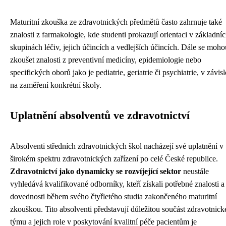
Maturitní zkouška ze zdravotnických předmětů často zahrnuje také
znalosti z farmakologie, kde studenti prokazují orientaci v základní
skupinách léčiv, jejich účincích a vedlejších účincích. Dále se moho
zkoušet znalosti z preventivní medicíny, epidemiologie nebo
specifických oborů jako je pediatrie, geriatrie či psychiatrie, v závisl
na zaměření konkrétní školy.
Uplatnění absolventů ve zdravotnictví
Absolventi středních zdravotnických škol nacházejí své uplatnění v
širokém spektru zdravotnických zařízení po celé České republice.
Zdravotnictví jako dynamicky se rozvíjející sektor
neustále
vyhledává kvalifikované odborníky, kteří získali potřebné znalosti a
dovednosti během svého čtyřletého studia zakončeného maturitní
zkouškou. Tito absolventi představují důležitou součást zdravotnic
týmu a jejich role v poskytování kvalitní péče pacientům je