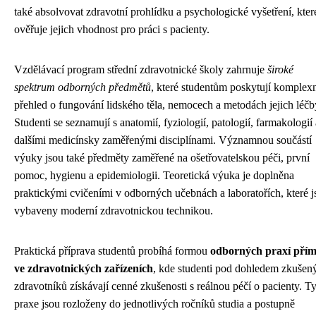
také absolvovat zdravotní prohlídku a psychologické vyšetření, kter
ověřuje jejich vhodnost pro práci s pacienty.
Vzdělávací program střední zdravotnické školy zahrnuje
široké
spektrum odborných předmětů
, které studentům poskytují komplex
přehled o fungování lidského těla, nemocech a metodách jejich léčb
Studenti se seznamují s anatomií, fyziologií, patologií, farmakologií 
dalšími medicínsky zaměřenými disciplínami. Významnou součástí
výuky jsou také předměty zaměřené na ošetřovatelskou péči, první
pomoc, hygienu a epidemiologii. Teoretická výuka je doplněna
praktickými cvičeními v odborných učebnách a laboratořích, které j
vybaveny moderní zdravotnickou technikou.
Praktická příprava studentů probíhá formou
odborných praxí pří
ve zdravotnických zařízeních
, kde studenti pod dohledem zkušen
zdravotníků získávají cenné zkušenosti s reálnou péčí o pacienty. T
praxe jsou rozloženy do jednotlivých ročníků studia a postupně