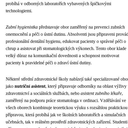
probíhá v odborných laboratořích vybavených špičkovými
technologiemi.
Zubní hygienistka
představuje obor zaměřený na prevenci zubních
onemocnění a péči o ústní dutinu. Absolventi jsou připraveni prová
profesionální dentální hygienu, edukovat pacienty o správné péči o
chrup a asistovat při stomatologických výkonech. Tento obor klade
velký důraz na komunikační dovednosti a schopnost motivovat
pacienty k pravidelné péči o zdraví ústní dutiny.
Některé střední zdravotnické školy nabízejí také specializované obo
jako
nutriční asistent
, který připravuje odborníky na oblast výživy
zdravotnictví a sociálních službách, nebo
asistent zubního lékaře
,
zaměřený na podporu práce stomatologa v ordinaci. Vzdělávání ve
všech oborech kombinuje teoretickou výuku s rozsáhlou praktickou
přípravou, která probíhá jak ve školních laboratořích a simulačních
učebnách, tak v reálném prostředí zdravotnických zařízení. Studenti