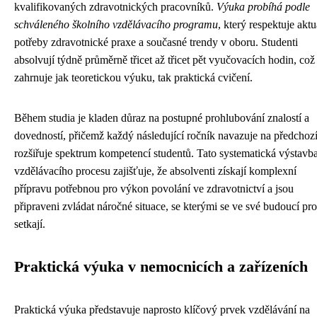
kvalifikovaných zdravotnických pracovníků.
Výuka probíhá podle
schváleného školního vzdělávacího programu
, který respektuje aktu
potřeby zdravotnické praxe a současné trendy v oboru. Studenti
absolvují týdně průměrně třicet až třicet pět vyučovacích hodin, což
zahrnuje jak teoretickou výuku, tak praktická cvičení.
Během studia je kladen důraz na postupné prohlubování znalostí a
dovedností, přičemž každý následující ročník navazuje na předchozí
rozšiřuje spektrum kompetencí studentů. Tato systematická výstavb
vzdělávacího procesu zajišťuje, že absolventi získají komplexní
přípravu potřebnou pro výkon povolání ve zdravotnictví a jsou
připraveni zvládat náročné situace, se kterými se ve své budoucí pro
setkají.
Praktická výuka v nemocnicích a zařízeních
Praktická výuka představuje naprosto klíčový prvek vzdělávání na