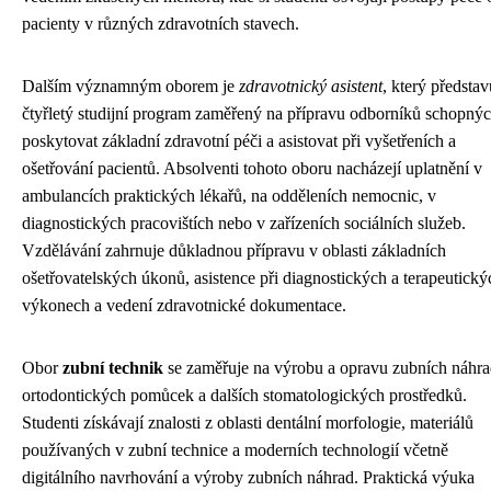
pacienty v různých zdravotních stavech.
Dalším významným oborem je
zdravotnický asistent
, který představ
čtyřletý studijní program zaměřený na přípravu odborníků schopný
poskytovat základní zdravotní péči a asistovat při vyšetřeních a
ošetřování pacientů. Absolventi tohoto oboru nacházejí uplatnění v
ambulancích praktických lékařů, na odděleních nemocnic, v
diagnostických pracovištích nebo v zařízeních sociálních služeb.
Vzdělávání zahrnuje důkladnou přípravu v oblasti základních
ošetřovatelských úkonů, asistence při diagnostických a terapeutický
výkonech a vedení zdravotnické dokumentace.
Obor
zubní technik
se zaměřuje na výrobu a opravu zubních náhra
ortodontických pomůcek a dalších stomatologických prostředků.
Studenti získávají znalosti z oblasti dentální morfologie, materiálů
používaných v zubní technice a moderních technologií včetně
digitálního navrhování a výroby zubních náhrad. Praktická výuka