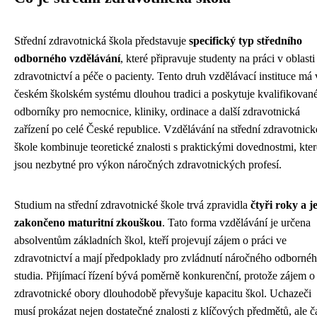
Střední zdravotnická škola představuje
specifický typ středního
odborného vzdělávání
, které připravuje studenty na práci v oblasti
zdravotnictví a péče o pacienty. Tento druh vzdělávací instituce má 
českém školském systému dlouhou tradici a poskytuje kvalifikovan
odborníky pro nemocnice, kliniky, ordinace a další zdravotnická
zařízení po celé České republice. Vzdělávání na střední zdravotnick
škole kombinuje teoretické znalosti s praktickými dovednostmi, kter
jsou nezbytné pro výkon náročných zdravotnických profesí.
Studium na střední zdravotnické škole trvá zpravidla
čtyři roky a j
zakončeno maturitní zkouškou
. Tato forma vzdělávání je určena
absolventům základních škol, kteří projevují zájem o práci ve
zdravotnictví a mají předpoklady pro zvládnutí náročného odborné
studia. Přijímací řízení bývá poměrně konkurenční, protože zájem o
zdravotnické obory dlouhodobě převyšuje kapacitu škol. Uchazeči
musí prokázat nejen dostatečné znalosti z klíčových předmětů, ale č