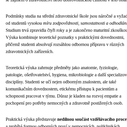
Podmínky studia na střední zdravotnické škole jsou náročné a vyžad
od studentů
vysokou míru zodpovědnosti, samostatnosti a odhodlán
Studium trvá zpravidla čtyři roky a je zakončeno maturitní zkouško
Výuka kombinuje teoretické poznatky s praktickými dovednostmi,
přičemž studenti absolvují rozsáhlou odbornou přípravu v různých
zdravotnických zařízeních.
Teoretická výuka zahrnuje předměty jako anatomie, fyziologie,
patologie, ošetřovatelství, hygiena, mikrobiologie a další specializo
disciplíny. Studenti se učí nejen odborným znalostem, ale také
komunikačním dovednostem, etickému přístupu k pacientům a
schopnosti pracovat v týmu. Důraz je kladen na rozvoj empatie a
pochopení pro potřeby nemocných a zdravotně postižených osob.
Praktická výuka představuje
nedílnou součást vzdělávacího proce
a probíhá formou odborných praxí v nemocnicích, poliklinikách,