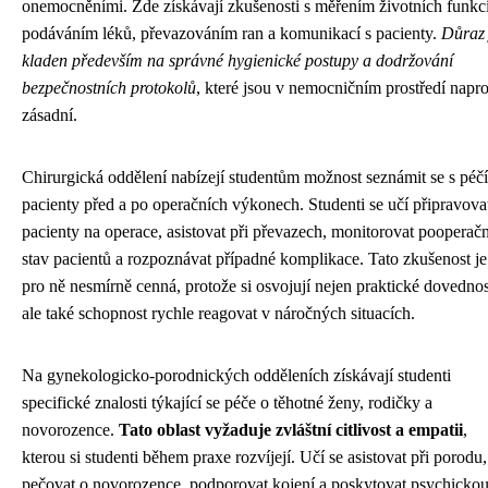
onemocněními. Zde získávají zkušenosti s měřením životních funkcí
podáváním léků, převazováním ran a komunikací s pacienty.
Důraz 
kladen především na správné hygienické postupy a dodržování
bezpečnostních protokolů
, které jsou v nemocničním prostředí napro
zásadní.
Chirurgická oddělení nabízejí studentům možnost seznámit se s péčí
pacienty před a po operačních výkonech. Studenti se učí připravova
pacienty na operace, asistovat při převazech, monitorovat pooperačn
stav pacientů a rozpoznávat případné komplikace. Tato zkušenost je
pro ně nesmírně cenná, protože si osvojují nejen praktické dovednos
ale také schopnost rychle reagovat v náročných situacích.
Na gynekologicko-porodnických odděleních získávají studenti
specifické znalosti týkající se péče o těhotné ženy, rodičky a
novorozence.
Tato oblast vyžaduje zvláštní citlivost a empatii
,
kterou si studenti během praxe rozvíjejí. Učí se asistovat při porodu,
pečovat o novorozence, podporovat kojení a poskytovat psychicko