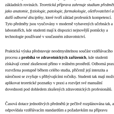
základních rovinách.
Teoretická příprava zahrnuje studium předmě
jako anatomie, fyziologie, patologie, farmakologie, ošetřovatelství a
další odborné disciplíny
, které tvoří základ profesních kompetencí.
Tyto předměty jsou vyučovány v moderně vybavených učebnách a
laboratořích, kde studenti mají k dispozici nejnovější pomůcky a
technologie používané v současném zdravotnictví.
Praktická výuka představuje neodmyslitelnou součást vzdělávacího
procesu a
probíhá ve zdravotnických zařízeních
, kde studenti
získávají cenné zkušenosti přímo v reálném prostředí. Odborná prax
rozvržena postupně během celého studia, přičemž její intenzita a
náročnost se zvyšuje s přibývajícími ročníky. Studenti tak mají mož
aplikovat teoretické poznatky v praxi a rozvíjet své manuální
dovednosti pod dohledem zkušených zdravotnických profesionálů.
Časová dotace jednotlivých předmětů je pečlivě rozplánována tak, 
odpovídala vzdělávacím standardům a požadavkům na přípravu