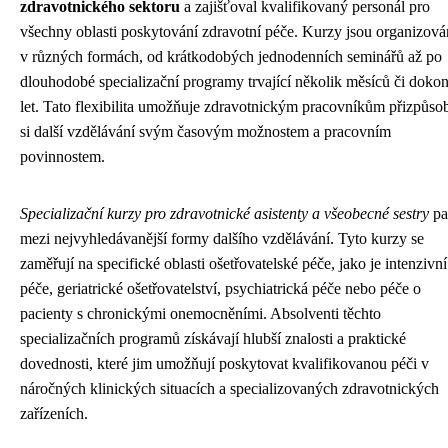
zdravotnického sektoru
a zajišťoval kvalifikovaný personál pro
všechny oblasti poskytování zdravotní péče. Kurzy jsou organizov
v různých formách, od krátkodobých jednodenních seminářů až po
dlouhodobé specializační programy trvající několik měsíců či doko
let. Tato flexibilita umožňuje zdravotnickým pracovníkům přizpůsob
si další vzdělávání svým časovým možnostem a pracovním
povinnostem.
Specializační kurzy pro zdravotnické asistenty a všeobecné sestry
pa
mezi nejvyhledávanější formy dalšího vzdělávání. Tyto kurzy se
zaměřují na specifické oblasti ošetřovatelské péče, jako je intenzivní
péče, geriatrické ošetřovatelství, psychiatrická péče nebo péče o
pacienty s chronickými onemocněními. Absolventi těchto
specializačních programů získávají hlubší znalosti a praktické
dovednosti, které jim umožňují poskytovat kvalifikovanou péči v
náročných klinických situacích a specializovaných zdravotnických
zařízeních.