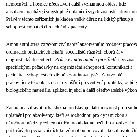
nemocných a hospice představují další významnou oblast, kde
absolventi nacházejí smysluplné uplatnění svých znalostí a dovednos
Právě v těchto zařízeních je kladen velký důraz na lidský přístup a
schopnost empatického jednání s pacienty.
Ambulantní sféra zdravotnictví nabízí absolventům možnost pracov
ordinacích praktických lékařů, specialistů různých oborů či v
diagnostických centrech.
Práce v ambulantním prostředí
se vyznaču
specifickými požadavky na organizační schopnosti, komunikaci s
pacienty a schopnost efektivně koordinovat péči. Zdravotničtí
pracovníci v této oblasti často zajišťují preventivní prohlídky, odběr
biologického materiálu, aplikaci injekcí a další ošetřovatelské výkon
Záchranná zdravotnická služba představuje další možnost profesníh
uplatnění pro absolventy, kteří se rozhodnou pro dynamickou a
náročnou práci v přednemocniční neodkladné péči. Po absolvování
příslušných specializačních kurzů mohou pracovat jako zdravotničtí