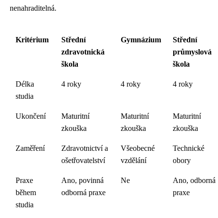
nenahraditelná.
Kritérium
Střední
Gymnázium
Střední
zdravotnická
průmyslová
škola
škola
Délka
4 roky
4 roky
4 roky
studia
Ukončení
Maturitní
Maturitní
Maturitní
zkouška
zkouška
zkouška
Zaměření
Zdravotnictví a
Všeobecné
Technické
ošetřovatelství
vzdělání
obory
Praxe
Ano, povinná
Ne
Ano, odborná
během
odborná praxe
praxe
studia