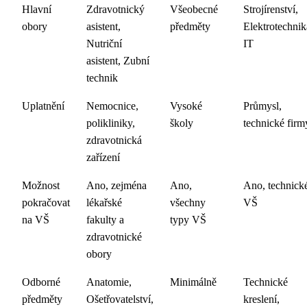
Hlavní
Zdravotnický
Všeobecné
Strojírenství,
obory
asistent,
předměty
Elektrotechnik
Nutriční
IT
asistent, Zubní
technik
Uplatnění
Nemocnice,
Vysoké
Průmysl,
polikliniky,
školy
technické firm
zdravotnická
zařízení
Možnost
Ano, zejména
Ano,
Ano, technick
pokračovat
lékařské
všechny
VŠ
na VŠ
fakulty a
typy VŠ
zdravotnické
obory
Odborné
Anatomie,
Minimálně
Technické
předměty
Ošetřovatelství,
kreslení,