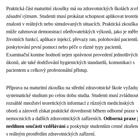
Praktická část maturitní zkoušky má na zdravotnických školách
zce
zásadní význam
. Studenti musí prokázat schopnost aplikovat teoreti
znalosti v reálných nebo simulovaných situacích. Praktická zkouška
může zahrnovat demonstraci ošetřovatelských výkonů, jako je měře
životních funkcí, aplikace injekcí, převazy ran, polohování pacientů
poskytování první pomoci nebo péče o různé typy pacientů.
Examinační komise hodnotí nejen správnost provedení jednotlivých
úkonů, ale také dodržování hygienických standardů, komunikaci s
pacientem a celkový profesionální přístup.
Příprava na maturitní zkoušku na střední zdravotnické škole vyžadu
systematické studium po celou dobu studia. Studenti musí zvládnou
rozsáhlé množství teoretických informací z různých medicínských
oborů a zároveň získat praktické dovednosti během odborné praxe 
nemocnicích a dalších zdravotnických zařízeních.
Odborná praxe 
nedílnou součástí vzdělávání
a poskytuje studentům cenné zkušeno
s reálným prostředím zdravotnických zařízení.