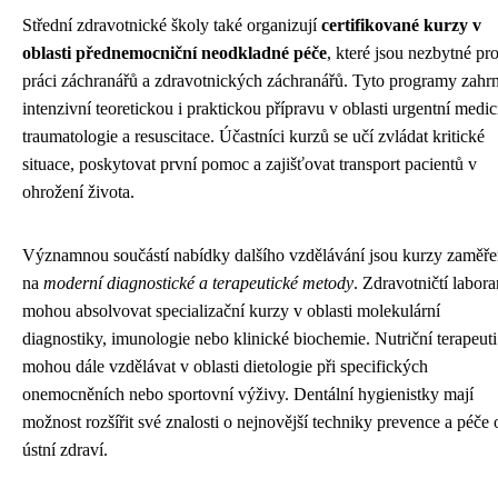
Střední zdravotnické školy také organizují
certifikované kurzy v
oblasti přednemocniční neodkladné péče
, které jsou nezbytné pr
práci záchranářů a zdravotnických záchranářů. Tyto programy zahrn
intenzivní teoretickou i praktickou přípravu v oblasti urgentní medic
traumatologie a resuscitace. Účastníci kurzů se učí zvládat kritické
situace, poskytovat první pomoc a zajišťovat transport pacientů v
ohrožení života.
Významnou součástí nabídky dalšího vzdělávání jsou kurzy zaměř
na
moderní diagnostické a terapeutické metody
. Zdravotničtí labora
mohou absolvovat specializační kurzy v oblasti molekulární
diagnostiky, imunologie nebo klinické biochemie. Nutriční terapeuti
mohou dále vzdělávat v oblasti dietologie při specifických
onemocněních nebo sportovní výživy. Dentální hygienistky mají
možnost rozšířit své znalosti o nejnovější techniky prevence a péče 
ústní zdraví.