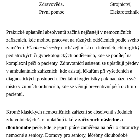
Zdravověda,
Strojnictví,
První pomoc
Elektrotechnik
Praktické uplatnění absolventů začíná nejčastěji v nemocničních
zařízeních, kde mohou pracovat na různých odděleních podle svého
zaměření.
Všeobecné sestry
nacházejí místa na interních, chirurgick
pediatrických či gynekologických odděleních, kde se podílejí na
komplexní péči o pacienty. Zdravotničtí asistenti se uplatňují přede
v ambulantních zařízeních, kde asistují lékařům při vyšetřeních a
diagnostických postupech. Dentální hygienistky pak nacházejí své
místo v zubních ordinacích, kde se věnují preventivní péči o chrup
pacientů.
Kromě klasických nemocničních zařízení se absolventi středních
zdravotnických škol uplatňují také v
zařízeních následné a
dlouhodobé péče
, kde je jejich práce zaměřena na péči o chronicky
nemocné a seniory. Domovy pro seniory, léčebny dlouhodobě