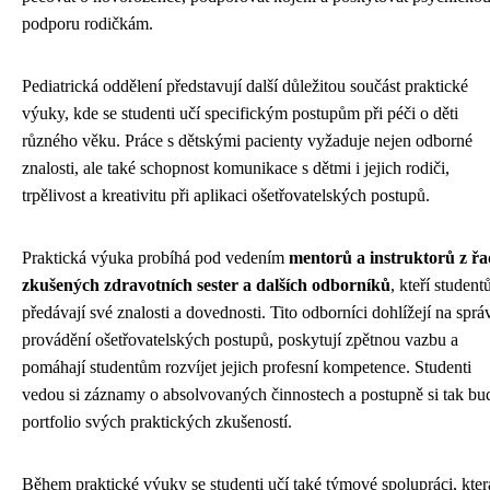
podporu rodičkám.
Pediatrická oddělení představují další důležitou součást praktické
výuky, kde se studenti učí specifickým postupům při péči o děti
různého věku. Práce s dětskými pacienty vyžaduje nejen odborné
znalosti, ale také schopnost komunikace s dětmi i jejich rodiči,
trpělivost a kreativitu při aplikaci ošetřovatelských postupů.
Praktická výuka probíhá pod vedením
mentorů a instruktorů z řa
zkušených zdravotních sester a dalších odborníků
, kteří studen
předávají své znalosti a dovednosti. Tito odborníci dohlížejí na sprá
provádění ošetřovatelských postupů, poskytují zpětnou vazbu a
pomáhají studentům rozvíjet jejich profesní kompetence. Studenti
vedou si záznamy o absolvovaných činnostech a postupně si tak bu
portfolio svých praktických zkušeností.
Během praktické výuky se studenti učí také týmové spolupráci, kter