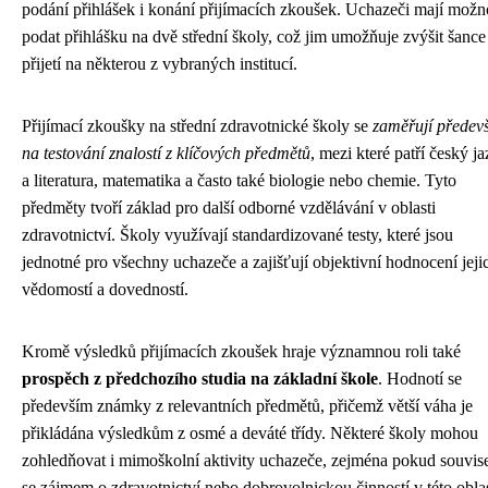
podání přihlášek i konání přijímacích zkoušek. Uchazeči mají možn
podat přihlášku na dvě střední školy, což jim umožňuje zvýšit šance
přijetí na některou z vybraných institucí.
Přijímací zkoušky na střední zdravotnické školy se
zaměřují předev
na testování znalostí z klíčových předmětů
, mezi které patří český j
a literatura, matematika a často také biologie nebo chemie. Tyto
předměty tvoří základ pro další odborné vzdělávání v oblasti
zdravotnictví. Školy využívají standardizované testy, které jsou
jednotné pro všechny uchazeče a zajišťují objektivní hodnocení jeji
vědomostí a dovedností.
Kromě výsledků přijímacích zkoušek hraje významnou roli také
prospěch z předchozího studia na základní škole
. Hodnotí se
především známky z relevantních předmětů, přičemž větší váha je
přikládána výsledkům z osmé a deváté třídy. Některé školy mohou
zohledňovat i mimoškolní aktivity uchazeče, zejména pokud souvise
se zájmem o zdravotnictví nebo dobrovolnickou činností v této oblas