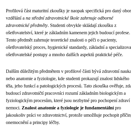
Profilová část maturitní zkoušky je naopak specifická pro daný obor
vzdělání a
na střední zdravotnické škole zahrnuje odborné
zdravotnické předměty
. Studenti obvykle skládají zkoušku z
ošetřovatelství, které je základním kamenem jejich budoucí profese.
Tento předmět zahrnuje teoretické znalosti o péči o pacienty,
ošetřovatelský proces, hygienické standardy, základní a specializov
ošetřovatelské postupy a mnoho dalších aspektů praktické péče.
Dalším důležitým předmětem v profilové části bývá zdravotní nauk
nebo anatomie a fyziologie, kde studenti prokazují znalost lidského
těla, jeho funkcí a patologických procesů. Tato zkouška ověřuje, zd
budoucí zdravotničtí pracovníci rozumí základním biologickým a
fyziologickým procesům, které jsou nezbytné pro pochopení zdraví
nemoci.
Znalost anatomie a fyziologie je fundamentální
pro
jakoukoliv práci ve zdravotnictví, protože umožňuje pochopit příči
onemocnění a principy léčby.