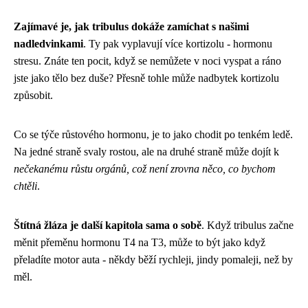
Zajímavé je, jak tribulus dokáže zamíchat s našimi
nadledvinkami
. Ty pak vyplavují více kortizolu - hormonu
stresu. Znáte ten pocit, když se nemůžete v noci vyspat a ráno
jste jako tělo bez duše? Přesně tohle může nadbytek kortizolu
způsobit.
Co se týče růstového hormonu, je to jako chodit po tenkém ledě.
Na jedné straně svaly rostou, ale na druhé straně může dojít k
nečekanému růstu orgánů, což není zrovna něco, co bychom
chtěli
.
Štítná žláza je další kapitola sama o sobě
. Když tribulus začne
měnit přeměnu hormonu T4 na T3, může to být jako když
přeladíte motor auta - někdy běží rychleji, jindy pomaleji, než by
měl.