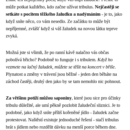
může potkat každého, kdo začne užívat tribulus.
Nejčastěji se
setkáte s pocitem těžkého žaludku a nadýmáním
- je to, jako
když sníte něco, co vám nesedlo. Ze začátku to může být
nepříjemné, zvlášť když si váš žaludek na novou látku teprve
zvyká.
Možná jste si všimli, že po ranní kávě nalačno vás občas
pobolívá břicho? Podobně to funguje i s tribulem.
Když ho
vezmete na lačný žaludek, můžete se těšit na koncert v břiše
.
Plynatost a změny v trávení jsou běžné - jeden den běháte na
záchod častěji, druhý den jako by se tam nemohlo nic pohnout.
Za většinu potíží můžou saponiny
, které jsou sice pro účinky
tribulu důležité, ale umí pěkně pozlobit žaludeční sliznici. Je to
podobné, jako když sníte příliš kořeněné jídlo - žaludek začne
protestovat. Naštěstí existuje jednoduché řešení - stačí tribulus
brát s jídlem nebo rozdělit dávku na menší porce během dne.