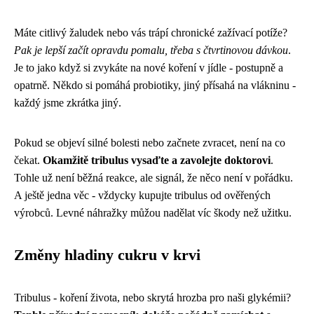
Máte citlivý žaludek nebo vás trápí chronické zažívací potíže?
Pak je lepší začít opravdu pomalu, třeba s čtvrtinovou dávkou
.
Je to jako když si zvykáte na nové koření v jídle - postupně a
opatrně. Někdo si pomáhá probiotiky, jiný přísahá na vlákninu -
každý jsme zkrátka jiný.
Pokud se objeví silné bolesti nebo začnete zvracet, není na co
čekat.
Okamžitě tribulus vysaďte a zavolejte doktorovi
.
Tohle už není běžná reakce, ale signál, že něco není v pořádku.
A ještě jedna věc - vždycky kupujte tribulus od ověřených
výrobců. Levné náhražky můžou nadělat víc škody než užitku.
Změny hladiny cukru v krvi
Tribulus - koření života, nebo skrytá hrozba pro naši glykémii?