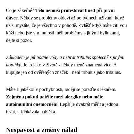
Co je zákeřné?
Tělo nemusí protestovat hned při první
dávce
. Někdy se problémy objeví až po týdnech užívání, když
už si myslíte, že je všechno v pohodě. Zvlášť když máte citlivou
kůži nebo jste v minulosti měli problémy s jinými bylinkami,
dejte si pozor.
Základem je pít hodně vody a nebrat tribulus společně s jinými
doplňky
. Je to jako v životě - někdy méně znamená více. A
kupujte jen od ověřených značek - není tribulus jako tribulus.
Máte-li jakékoliv pochybnosti, raději se poraďte s lékařem.
Zejména pokud patříte mezi alergiky nebo máte
autoimunitní onemocnění
. Lepší je dvakrát měřit a jednou
řezat, jak říkávala babička.
Nespavost a změny nálad