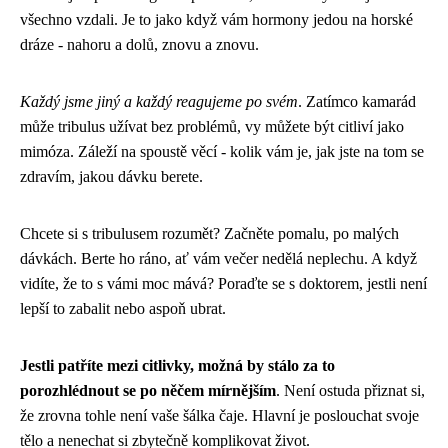
všechno vzdali. Je to jako když vám hormony jedou na horské
dráze - nahoru a dolů, znovu a znovu.
Každý jsme jiný a každý reagujeme po svém
. Zatímco kamarád
může tribulus užívat bez problémů, vy můžete být citliví jako
mimóza. Záleží na spoustě věcí - kolik vám je, jak jste na tom se
zdravím, jakou dávku berete.
Chcete si s tribulusem rozumět? Začněte pomalu, po malých
dávkách. Berte ho ráno, ať vám večer nedělá neplechu. A když
vidíte, že to s vámi moc mává? Poraďte se s doktorem, jestli není
lepší to zabalit nebo aspoň ubrat.
Jestli patříte mezi citlivky, možná by stálo za to
porozhlédnout se po něčem mírnějším
. Není ostuda přiznat si,
že zrovna tohle není vaše šálka čaje. Hlavní je poslouchat svoje
tělo a nenechat si zbytečně komplikovat život.