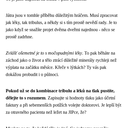
Játra jsou v tomhle příběhu důležitým hráčem. Musí zpracovat
jak léky, tak tribulus, a někdy si s tím prostě nevědí rady. Je to
jako když se snažíte projet dvěma dveřmi najednou - něco se
prostě zadrhne.
Zvlášť ošemetné je to s močopudnými léky
. To pak běháte na
záchod jako o život a tělo ztrácí důležité minerály rychleji než
výplata na začátku měsíce. Křeče v lýtkách? Ty vás pak
dokážou probudit i o půlnoci.
Pokud už se do kombinace tribulu a léků na tlak pustíte,
dělejte to s rozumem
. Zapisujte si hodnoty tlaku jako účetní
faktury a při sebemenších potížích volejte doktorovi. Je lepší být
za otravného pacienta než ležet na JIPce, že?