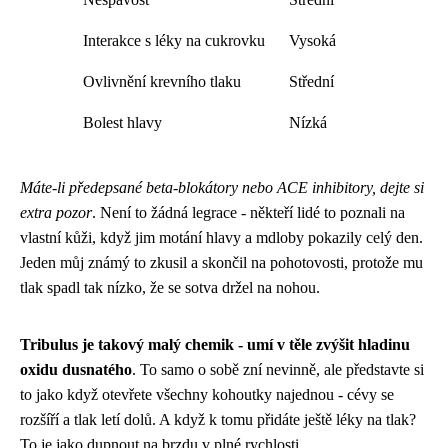
Interakce s léky na cukrovku
Vysoká
Ovlivnění krevního tlaku
Střední
Bolest hlavy
Nízká
Máte-li předepsané beta-blokátory nebo ACE inhibitory, dejte si
extra pozor
. Není to žádná legrace - někteří lidé to poznali na
vlastní kůži, když jim motání hlavy a mdloby pokazily celý den.
Jeden můj známý to zkusil a skončil na pohotovosti, protože mu
tlak spadl tak nízko, že se sotva držel na nohou.
Tribulus je takový malý chemik - umí v těle zvýšit hladinu
oxidu dusnatého
. To samo o sobě zní nevinně, ale představte si
to jako když otevřete všechny kohoutky najednou - cévy se
rozšíří a tlak letí dolů. A když k tomu přidáte ještě léky na tlak?
To je jako dupnout na brzdu v plné rychlosti.