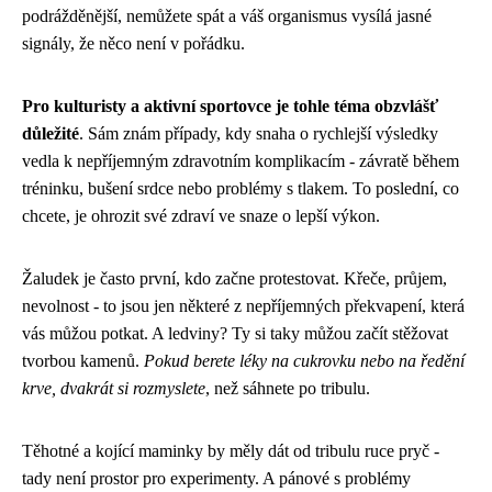
podrážděnější, nemůžete spát a váš organismus vysílá jasné
signály, že něco není v pořádku.
Pro kulturisty a aktivní sportovce je tohle téma obzvlášť
důležité
. Sám znám případy, kdy snaha o rychlejší výsledky
vedla k nepříjemným zdravotním komplikacím - závratě během
tréninku, bušení srdce nebo problémy s tlakem. To poslední, co
chcete, je ohrozit své zdraví ve snaze o lepší výkon.
Žaludek je často první, kdo začne protestovat. Křeče, průjem,
nevolnost - to jsou jen některé z nepříjemných překvapení, která
vás můžou potkat. A ledviny? Ty si taky můžou začít stěžovat
tvorbou kamenů.
Pokud berete léky na cukrovku nebo na ředění
krve, dvakrát si rozmyslete
, než sáhnete po tribulu.
Těhotné a kojící maminky by měly dát od tribulu ruce pryč -
tady není prostor pro experimenty. A pánové s problémy