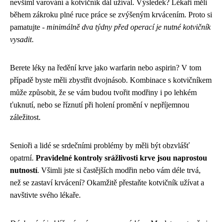
nevšiml varování a kotvičník dál užíval. Výsledek? Lékaři měli
během zákroku plné ruce práce se zvýšeným krvácením. Proto si
pamatujte -
minimálně dva týdny před operací je nutné kotvičník
vysadit
.
Berete léky na ředění krve jako warfarin nebo aspirin? V tom
případě byste měli zbystřit dvojnásob. Kombinace s kotvičníkem
může způsobit, že se vám budou tvořit modřiny i po lehkém
ťuknutí, nebo se říznutí při holení promění v nepříjemnou
záležitost.
Senioři a lidé se srdečními problémy by měli být obzvlášť
opatrní.
Pravidelné kontroly srážlivosti krve jsou naprostou
nutností
. Všimli jste si častějších modřin nebo vám déle trvá,
než se zastaví krvácení? Okamžitě přestaňte kotvičník užívat a
navštivte svého lékaře.