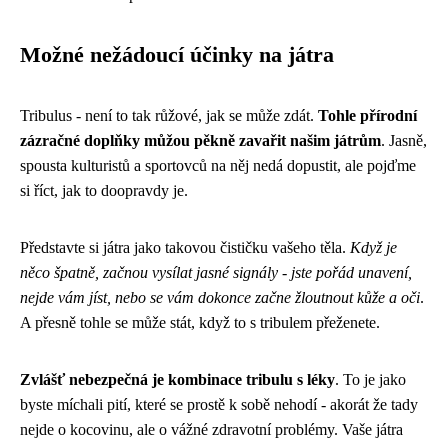
Možné nežádoucí účinky na játra
Tribulus - není to tak růžové, jak se může zdát.
Tohle přírodní
zázračné doplňky můžou pěkně zavařit našim játrům
. Jasně,
spousta kulturistů a sportovců na něj nedá dopustit, ale pojďme
si říct, jak to doopravdy je.
Představte si játra jako takovou čističku vašeho těla.
Když je
něco špatně, začnou vysílat jasné signály - jste pořád unavení,
nejde vám jíst, nebo se vám dokonce začne žloutnout kůže a oči
.
A přesně tohle se může stát, když to s tribulem přeženete.
Zvlášť nebezpečná je kombinace tribulu s léky
. To je jako
byste míchali pití, které se prostě k sobě nehodí - akorát že tady
nejde o kocovinu, ale o vážné zdravotní problémy. Vaše játra