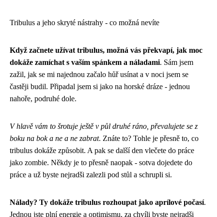
Tribulus a jeho skryté nástrahy - co možná nevíte
Když začnete užívat tribulus, možná vás překvapí, jak moc
dokáže zamíchat s vaším spánkem a náladami
. Sám jsem
zažil, jak se mi najednou začalo hůř usínat a v noci jsem se
častěji budil. Připadal jsem si jako na horské dráze - jednou
nahoře, podruhé dole.
V hlavě vám to šrotuje ještě v půl druhé ráno, převalujete se z
boku na bok a ne a ne zabrat
. Znáte to? Tohle je přesně to, co
tribulus dokáže způsobit. A pak se další den vlečete do práce
jako zombie. Někdy je to přesně naopak - sotva dojedete do
práce a už byste nejradši zalezli pod stůl a schrupli si.
Nálady? Ty dokáže tribulus rozhoupat jako aprílové počasí
.
Jednou jste plní energie a optimismu, za chvíli byste nejradši