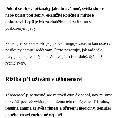
Pokud se objeví příznaky jako tmavá moč, světlá stolice
nebo bolest pod žebry, okamžitě končíte a míříte k
doktorovi
. Lepší je být za zbabělce než za hrdinu s
poškozenými játry.
Pamatujte, že každé tělo je jiné. Co funguje vašemu kámošovi z
posilovny nemusí sedět vám. Proto pozorujte, jak vaše tělo
reaguje, a nepřehánějte to. Zdravá játra jsou důležitější než
rychlé svaly.
Rizika při užívání v těhotenství
Těhotenství je nádherné, ale zároveň citlivé období, kdy musíme
obzvlášť pečlivě vybírat, co našemu tělu dopřejeme.
Tribulus,
rostlina známá ze světa fitness a přírodní medicíny, bohužel
do těhotenství rozhodně nepatří
.