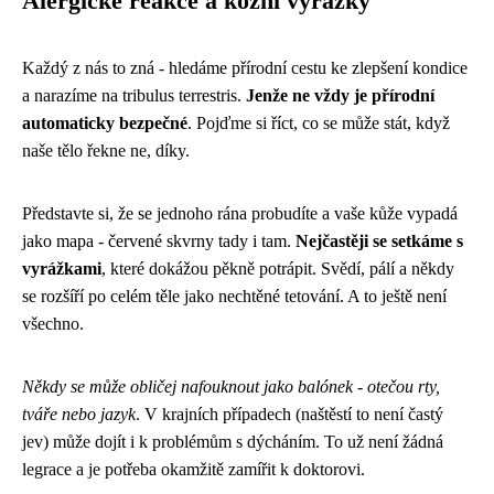
Alergické reakce a kožní vyrážky
Každý z nás to zná - hledáme přírodní cestu ke zlepšení kondice
a narazíme na tribulus terrestris.
Jenže ne vždy je přírodní
automaticky bezpečné
. Pojďme si říct, co se může stát, když
naše tělo řekne ne, díky.
Představte si, že se jednoho rána probudíte a vaše kůže vypadá
jako mapa - červené skvrny tady i tam.
Nejčastěji se setkáme s
vyrážkami
, které dokážou pěkně potrápit. Svědí, pálí a někdy
se rozšíří po celém těle jako nechtěné tetování. A to ještě není
všechno.
Někdy se může obličej nafouknout jako balónek - otečou rty,
tváře nebo jazyk
. V krajních případech (naštěstí to není častý
jev) může dojít i k problémům s dýcháním. To už není žádná
legrace a je potřeba okamžitě zamířit k doktorovi.