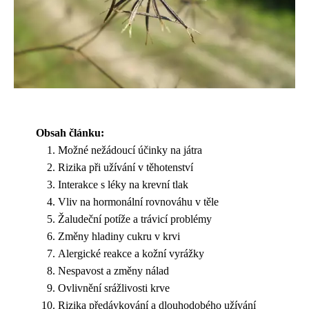
Obsah článku:
Možné nežádoucí účinky na játra
Rizika při užívání v těhotenství
Interakce s léky na krevní tlak
Vliv na hormonální rovnováhu v těle
Žaludeční potíže a trávicí problémy
Změny hladiny cukru v krvi
Alergické reakce a kožní vyrážky
Nespavost a změny nálad
Ovlivnění srážlivosti krve
Rizika předávkování a dlouhodobého užívání