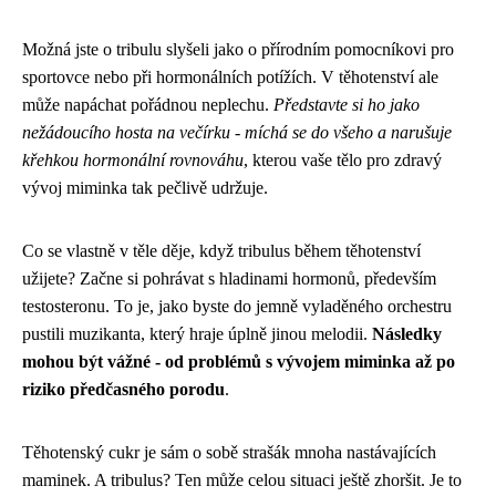
Možná jste o tribulu slyšeli jako o přírodním pomocníkovi pro
sportovce nebo při hormonálních potížích. V těhotenství ale
může napáchat pořádnou neplechu.
Představte si ho jako
nežádoucího hosta na večírku - míchá se do všeho a narušuje
křehkou hormonální rovnováhu
, kterou vaše tělo pro zdravý
vývoj miminka tak pečlivě udržuje.
Co se vlastně v těle děje, když tribulus během těhotenství
užijete? Začne si pohrávat s hladinami hormonů, především
testosteronu. To je, jako byste do jemně vyladěného orchestru
pustili muzikanta, který hraje úplně jinou melodii.
Následky
mohou být vážné - od problémů s vývojem miminka až po
riziko předčasného porodu
.
Těhotenský cukr je sám o sobě strašák mnoha nastávajících
maminek. A tribulus? Ten může celou situaci ještě zhoršit. Je to