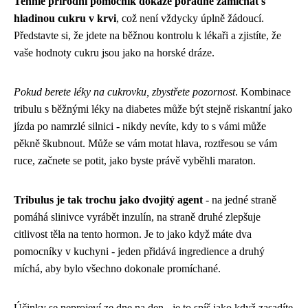
Tenhle přírodní pomocník dokáže pořádně zamíchat s
hladinou cukru v krvi
, což není vždycky úplně žádoucí.
Představte si, že jdete na běžnou kontrolu k lékaři a zjistíte, že
vaše hodnoty cukru jsou jako na horské dráze.
Pokud berete léky na cukrovku, zbystřete pozornost
. Kombinace
tribulu s běžnými léky na diabetes může být stejně riskantní jako
jízda po namrzlé silnici - nikdy nevíte, kdy to s vámi může
pěkně škubnout. Může se vám motat hlava, roztřesou se vám
ruce, začnete se potit, jako byste právě vyběhli maraton.
Tribulus je tak trochu jako dvojitý agent
- na jedné straně
pomáhá slinivce vyrábět inzulín, na straně druhé zlepšuje
citlivost těla na tento hormon. Je to jako když máte dva
pomocníky v kuchyni - jeden přidává ingredience a druhý
míchá, aby bylo všechno dokonale promíchané.
Účinky se neprojeví ze dne na den - je to spíš jako když zasadíte