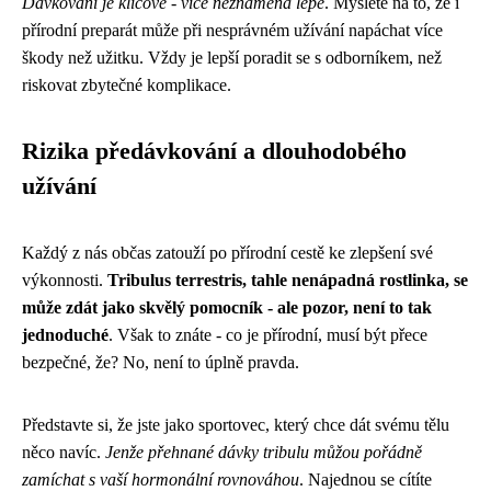
Dávkování je klíčové - více neznamená lépe
. Myslete na to, že i
přírodní preparát může při nesprávném užívání napáchat více
škody než užitku. Vždy je lepší poradit se s odborníkem, než
riskovat zbytečné komplikace.
Rizika předávkování a dlouhodobého
užívání
Každý z nás občas zatouží po přírodní cestě ke zlepšení své
výkonnosti.
Tribulus terrestris, tahle nenápadná rostlinka, se
může zdát jako skvělý pomocník - ale pozor, není to tak
jednoduché
. Však to znáte - co je přírodní, musí být přece
bezpečné, že? No, není to úplně pravda.
Představte si, že jste jako sportovec, který chce dát svému tělu
něco navíc.
Jenže přehnané dávky tribulu můžou pořádně
zamíchat s vaší hormonální rovnováhou
. Najednou se cítíte