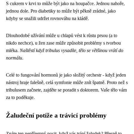
S cukrem v krvi to může být jako na houpačce. Jednou nahoře,
jednou dole. Pro diabetiky to může být pěkně zrádné, jako
kdyby se snažili udržet rovnováhu na kládě.
Dlouhodobé užívání může u chlapů vést k růstu prsou (a to
nikdo nechce), u žen zase může způsobit problémy s tvorbou
mléka.
Naštěstí když tribulus vysadíte, tělo se většinou vrátí do
normálu
.
Celé to fungování hormonů je jako složitý orchestr - když jeden
nástroj hraje falešně, celá symfonie může znít špatně. Proto než s
tribulusem začnete, zajděte se poradit s doktorem. Vaše tělo vám
za to poděkuje.
Žaludeční potíže a trávicí problémy
Znáte ten nepříjemný pocit, když vás trápí žaludek? Přesně to