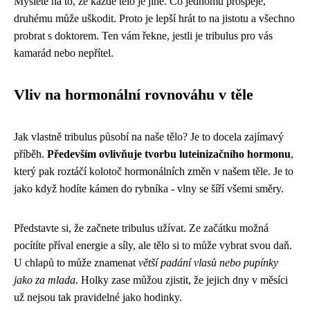
Myslete na to, že každé tělo je jiné. Co jednomu prospěje,
druhému může uškodit. Proto je lepší hrát to na jistotu a všechno
probrat s doktorem. Ten vám řekne, jestli je tribulus pro vás
kamarád nebo nepřítel.
Vliv na hormonální rovnováhu v těle
Jak vlastně tribulus působí na naše tělo? Je to docela zajímavý
příběh.
Především ovlivňuje tvorbu luteinizačního hormonu
,
který pak roztáčí kolotoč hormonálních změn v našem těle. Je to
jako když hodíte kámen do rybníka - vlny se šíří všemi směry.
Představte si, že začnete tribulus užívat. Ze začátku možná
pocítíte příval energie a síly, ale tělo si to může vybrat svou daň.
U chlapů to může znamenat
větší padání vlasů nebo pupínky
jako za mlada
. Holky zase můžou zjistit, že jejich dny v měsíci
už nejsou tak pravidelné jako hodinky.