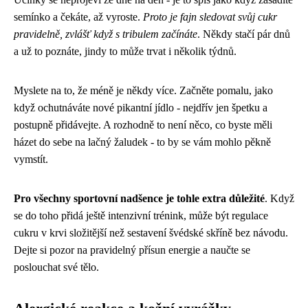
semínko a čekáte, až vyroste.
Proto je fajn sledovat svůj cukr
pravidelně, zvlášť když s tribulem začínáte
. Někdy stačí pár dnů
a už to poznáte, jindy to může trvat i několik týdnů.
Myslete na to, že méně je někdy více. Začněte pomalu, jako
když ochutnáváte nové pikantní jídlo - nejdřív jen špetku a
postupně přidávejte. A rozhodně to není něco, co byste měli
házet do sebe na lačný žaludek - to by se vám mohlo pěkně
vymstít.
Pro všechny sportovní nadšence je tohle extra důležité
. Když
se do toho přidá ještě intenzivní trénink, může být regulace
cukru v krvi složitější než sestavení švédské skříně bez návodu.
Dejte si pozor na pravidelný přísun energie a naučte se
poslouchat své tělo.