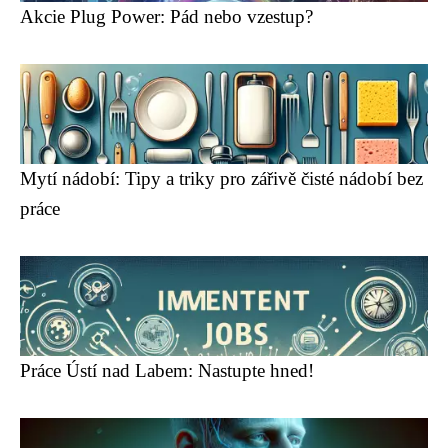
Akcie Plug Power: Pád nebo vzestup?
Mytí nádobí: Tipy a triky pro zářivě čisté nádobí bez
práce
Práce Ústí nad Labem: Nastupte hned!