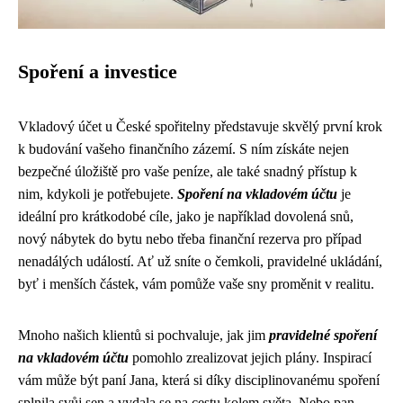
Spoření a investice
Vkladový účet u České spořitelny představuje skvělý první krok
k budování vašeho finančního zázemí. S ním získáte nejen
bezpečné úložiště pro vaše peníze, ale také snadný přístup k
nim, kdykoli je potřebujete.
Spoření na vkladovém účtu
je
ideální pro krátkodobé cíle, jako je například dovolená snů,
nový nábytek do bytu nebo třeba finanční rezerva pro případ
nenadálých událostí. Ať už sníte o čemkoli, pravidelné ukládání,
byť i menších částek, vám pomůže vaše sny proměnit v realitu.
Mnoho našich klientů si pochvaluje, jak jim
pravidelné spoření
na vkladovém účtu
pomohlo zrealizovat jejich plány. Inspirací
vám může být paní Jana, která si díky disciplinovanému spoření
splnila svůj sen a vydala se na cestu kolem světa. Nebo pan