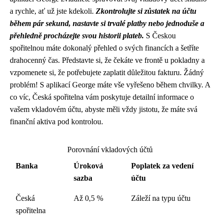
a rychle, ať už jste kdekoli.
Zkontrolujte si zůstatek na účtu
během pár sekund, nastavte si trvalé platby nebo jednoduše a
přehledně procházejte svou historii plateb.
S Českou
spořitelnou máte dokonalý přehled o svých financích a šetříte
drahocenný čas. Představte si, že čekáte ve frontě u pokladny a
vzpomenete si, že potřebujete zaplatit důležitou fakturu. Žádný
problém! S aplikací George máte vše vyřešeno během chvilky. A
co víc, Česká spořitelna vám poskytuje detailní informace o
vašem vkladovém účtu, abyste měli vždy jistotu, že máte svá
finanční aktiva pod kontrolou.
Porovnání vkladových účtů
Banka
Úroková
Poplatek za vedení
sazba
účtu
Česká
Až 0,5 %
Záleží na typu účtu
spořitelna