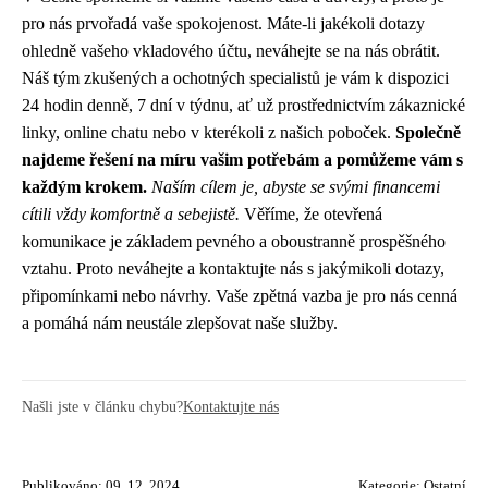
pro nás prvořadá vaše spokojenost. Máte-li jakékoli dotazy
ohledně vašeho vkladového účtu, neváhejte se na nás obrátit.
Náš tým zkušených a ochotných specialistů je vám k dispozici
24 hodin denně, 7 dní v týdnu, ať už prostřednictvím zákaznické
linky, online chatu nebo v kterékoli z našich poboček.
Společně
najdeme řešení na míru vašim potřebám a pomůžeme vám s
každým krokem.
Naším cílem je, abyste se svými financemi
cítili vždy komfortně a sebejistě.
Věříme, že otevřená
komunikace je základem pevného a oboustranně prospěšného
vztahu. Proto neváhejte a kontaktujte nás s jakýmikoli dotazy,
připomínkami nebo návrhy. Vaše zpětná vazba je pro nás cenná
a pomáhá nám neustále zlepšovat naše služby.
Našli jste v článku chybu?
Kontaktujte nás
Publikováno: 09. 12. 2024
Kategorie:
Ostatní