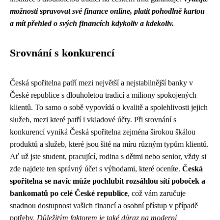
možnosti spravovat své finance online, platit pohodlně kartou
a mít přehled o svých financích kdykoliv a kdekoliv.
Srovnání s konkurencí
Česká spořitelna patří mezi největší a nejstabilnější banky v
České republice s dlouholetou tradicí a miliony spokojených
klientů. To samo o sobě vypovídá o kvalitě a spolehlivosti jejich
služeb, mezi které patří i vkladové účty. Při srovnání s
konkurencí vyniká Česká spořitelna zejména širokou škálou
produktů a služeb, které jsou šité na míru různým typům klientů.
Ať už jste student, pracující, rodina s dětmi nebo senior, vždy si
zde najdete ten správný účet s výhodami, které oceníte.
Česká
spořitelna se navíc může pochlubit rozsáhlou sítí poboček a
bankomatů po celé České republice
, což vám zaručuje
snadnou dostupnost vašich financí a osobní přístup v případě
potřeby.
Důležitým faktorem je také důraz na moderní