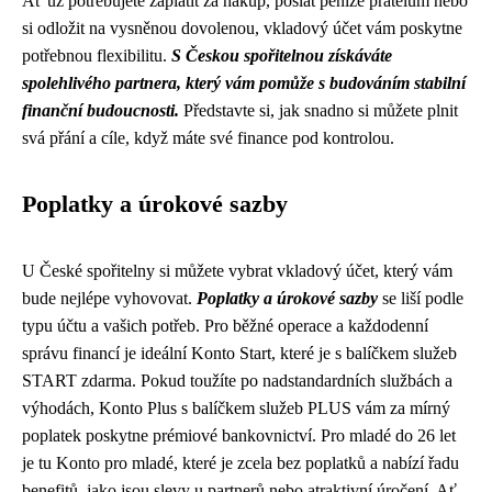
Ať už potřebujete zaplatit za nákup, poslat peníze přátelům nebo
si odložit na vysněnou dovolenou, vkladový účet vám poskytne
potřebnou flexibilitu.
S Českou spořitelnou získáváte
spolehlivého partnera, který vám pomůže s budováním stabilní
finanční budoucnosti.
Představte si, jak snadno si můžete plnit
svá přání a cíle, když máte své finance pod kontrolou.
Poplatky a úrokové sazby
U České spořitelny si můžete vybrat vkladový účet, který vám
bude nejlépe vyhovovat.
Poplatky a úrokové sazby
se liší podle
typu účtu a vašich potřeb. Pro běžné operace a každodenní
správu financí je ideální Konto Start, které je s balíčkem služeb
START zdarma. Pokud toužíte po nadstandardních službách a
výhodách, Konto Plus s balíčkem služeb PLUS vám za mírný
poplatek poskytne prémiové bankovnictví. Pro mladé do 26 let
je tu Konto pro mladé, které je zcela bez poplatků a nabízí řadu
benefitů, jako jsou slevy u partnerů nebo atraktivní úročení. Ať