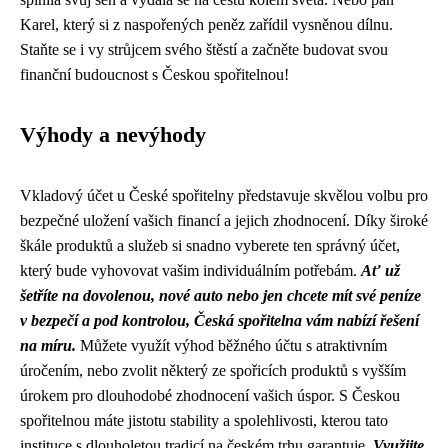
Karel, který si z naspořených peněz zařídil vysněnou dílnu.
Staňte se i vy strůjcem svého štěstí a začněte budovat svou
finanční budoucnost s Českou spořitelnou!
Výhody a nevýhody
Vkladový účet u České spořitelny představuje skvělou volbu pro
bezpečné uložení vašich financí a jejich zhodnocení. Díky široké
škále produktů a služeb si snadno vyberete ten správný účet,
který bude vyhovovat vašim individuálním potřebám.
Ať už
šetříte na dovolenou, nové auto nebo jen chcete mít své peníze
v bezpečí a pod kontrolou, Česká spořitelna vám nabízí řešení
na míru.
Můžete využít výhod běžného účtu s atraktivním
úročením, nebo zvolit některý ze spořicích produktů s vyšším
úrokem pro dlouhodobé zhodnocení vašich úspor. S Českou
spořitelnou máte jistotu stability a spolehlivosti, kterou tato
instituce s dlouholetou tradicí na českém trhu garantuje.
Využijte