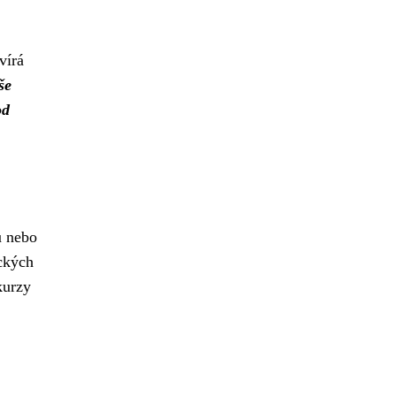
vírá
še
od
u nebo
eckých
kurzy