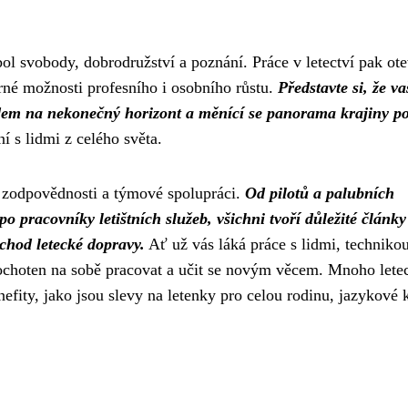
ol svobody, dobrodružství a poznání. Práce v letectví pak ote
erné možnosti profesního i osobního růstu.
Představte si, že va
ledem na nekonečný horizont a měnící se panorama krajiny p
í s lidmi z celého světa.
ti, zodpovědnosti a týmové spolupráci.
Od pilotů a palubních
o pracovníky letištních služeb, všichni tvoří důležité články
 chod letecké dopravy.
Ať už vás láká práce s lidmi, techniko
je ochoten na sobě pracovat a učit se novým věcem. Mnoho let
fity, jako jsou slevy na letenky pro celou rodinu, jazykové 