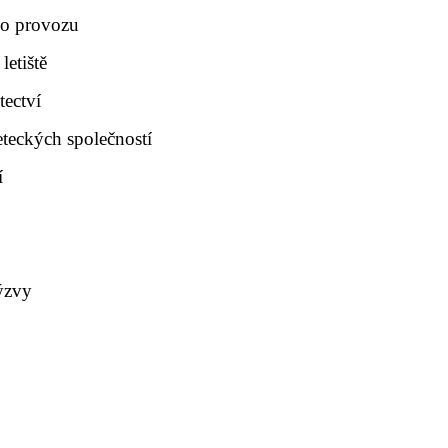
ho provozu
letiště
tectví
eteckých společností
í
výzvy