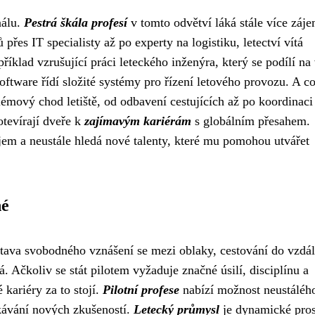
nálu.
Pestrá škála profesí
v tomto odvětví láká stále více záj
řes IT specialisty až po experty na logistiku, letectví vítá
příklad vzrušující práci leteckého inženýra, který se podílí na
oftware řídí složité systémy pro řízení letového provozu. A c
blémový chod letiště, od odbavení cestujících až po koordinaci
otevírají dveře k
zajímavým kariérám
s globálním přesahem.
m a neustále hledá nové talenty, které mu pomohou utvářet
né
stava svobodného vznášení se mezi oblaky, cestování do vzdá
. Ačkoliv se stát pilotem vyžaduje značné úsilí, disciplínu a
kariéry za to stojí.
Pilotní profese
nabízí možnost neustáléh
kávání nových zkušeností.
Letecký průmysl
je dynamické pros