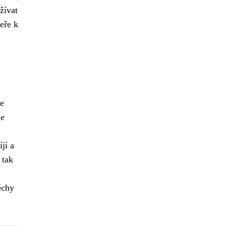
žívat
eře k
je
le
jí a
 tak
ěchy