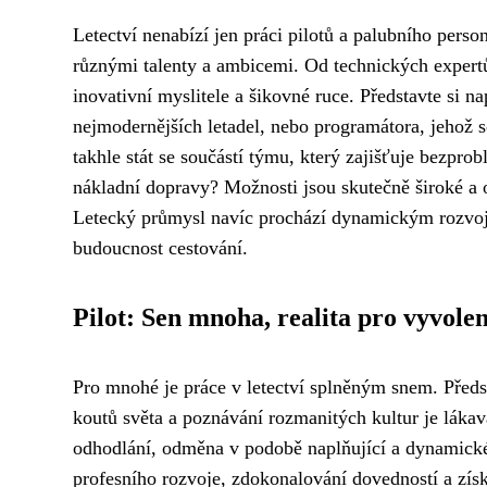
Letectví nenabízí jen práci pilotů a palubního perso
různými talenty a ambicemi. Od technických expertů p
inovativní myslitele a šikovné ruce. Představte si na
nejmodernějších letadel, nebo programátora, jehož s
takhle stát se součástí týmu, který zajišťuje bezpro
nákladní dopravy? Možnosti jsou skutečně široké a 
Letecký průmysl navíc prochází dynamickým rozvoje
budoucnost cestování.
Pilot: Sen mnoha, realita pro vyvole
Pro mnohé je práce v letectví splněným snem. Před
koutů světa a poznávání rozmanitých kultur je lákavá
odhodlání, odměna v podobě naplňující a dynamické 
profesního rozvoje, zdokonalování dovedností a zís