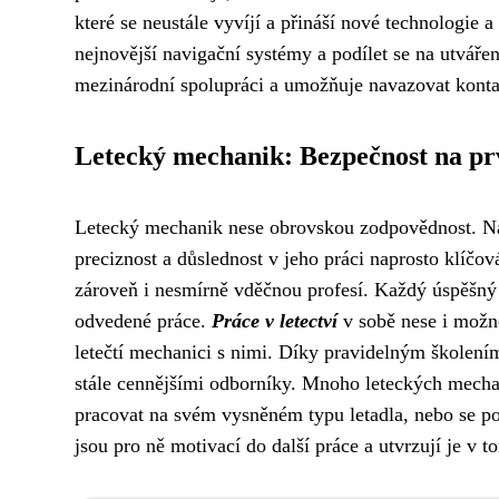
které se neustále vyvíjí a přináší nové technologie a
nejnovější navigační systémy a podílet se na utvářen
mezinárodní spolupráci a umožňuje navazovat kontak
Letecký mechanik: Bezpečnost na pr
Letecký mechanik nese obrovskou zodpovědnost. Na j
preciznost a důslednost v jeho práci naprosto klíčov
zároveň i nesmírně vděčnou profesí. Každý úspěšný 
odvedené práce.
Práce v letectví
v sobě nese i možno
letečtí mechanici s nimi. Díky pravidelným školením 
stále cennějšími odborníky. Mnoho leteckých mechan
pracovat na svém vysněném typu letadla, nebo se po
jsou pro ně motivací do další práce a utvrzují je v t