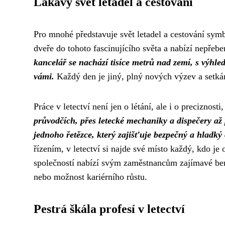
Lákavý svět letadel a cestování
Pro mnohé představuje svět letadel a cestování symb
dveře do tohoto fascinujícího světa a nabízí nepřeb
kancelář se nachází tisíce metrů nad zemí, s výh
vámi.
Každý den je jiný, plný nových výzev a setkán
Práce v letectví není jen o létání, ale i o preciznos
průvodčích, přes letecké mechaniky a dispečery až p
jednoho řetězce, který zajišťuje bezpečný a hladký
řízením, v letectví si najde své místo každý, kdo 
společností nabízí svým zaměstnancům zajímavé bene
nebo možnost kariérního růstu.
Pestrá škála profesí v letectví