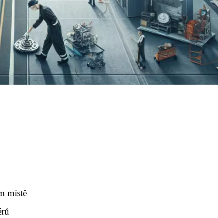
m místě
érů