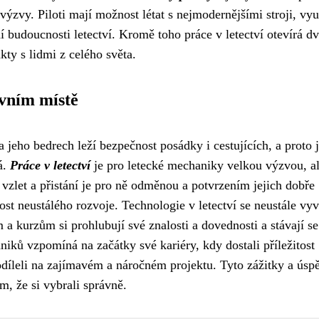
 výzvy. Piloti mají možnost létat s nejmodernějšími stroji, vyu
í budoucnosti letectví. Kromě toho práce v letectví otevírá dv
ty s lidmi z celého světa.
vním místě
eho bedrech leží bezpečnost posádky i cestujících, a proto 
á.
Práce v letectví
je pro letecké mechaniky velkou výzvou, a
vzlet a přistání je pro ně odměnou a potvrzením jejich dobře
st neustálého rozvoje. Technologie v letectví se neustále vyví
a kurzům si prohlubují své znalosti a dovednosti a stávají se
iků vzpomíná na začátky své kariéry, kdy dostali příležitost
díleli na zajímavém a náročném projektu. Tyto zážitky a úsp
om, že si vybrali správně.