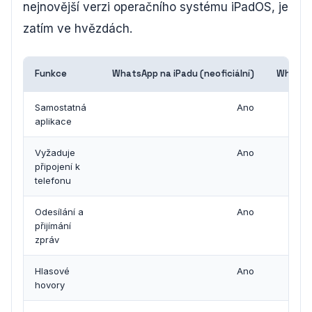
nejnovější verzi operačního systému iPadOS, je
zatím ve hvězdách.
Funkce
WhatsApp na iPadu (neoficiální)
WhatsAp
Samostatná
Ano
aplikace
Vyžaduje
Ano
připojení k
telefonu
Odesílání a
Ano
přijímání
zpráv
Hlasové
Ano
hovory