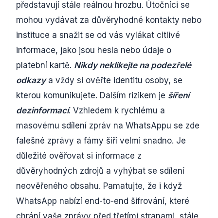
představují stále reálnou hrozbu. Útočníci se
mohou vydávat za důvěryhodné kontakty nebo
instituce a snažit se od vás vylákat citlivé
informace, jako jsou hesla nebo údaje o
platební kartě.
Nikdy neklikejte na podezřelé
odkazy
a vždy si ověřte identitu osoby, se
kterou komunikujete. Dalším rizikem je
šíření
dezinformací
. Vzhledem k rychlému a
masovému sdílení zpráv na WhatsAppu se zde
falešné zprávy a fámy šíří velmi snadno. Je
důležité ověřovat si informace z
důvěryhodných zdrojů a vyhýbat se sdílení
neověřeného obsahu. Pamatujte, že i když
WhatsApp nabízí end-to-end šifrování, které
chrání vaše zprávy před třetími stranami, stále