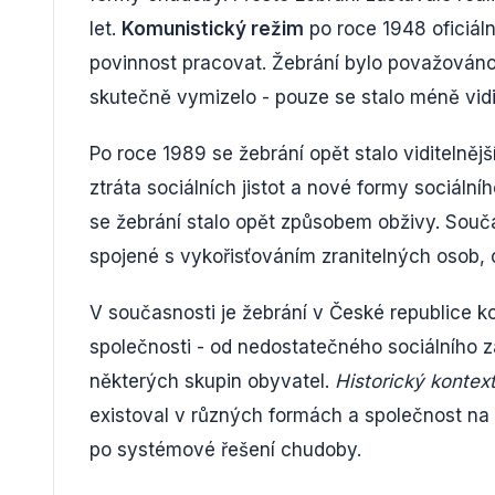
let.
Komunistický režim
po roce 1948 oficiáln
povinnost pracovat. Žebrání bylo považováno 
skutečně vymizelo - pouze se stalo méně vid
Po roce 1989 se žebrání opět stalo viditeln
ztráta sociálních jistot a nové formy sociáln
se žebrání stalo opět způsobem obživy. Souča
spojené s vykořisťováním zranitelných osob, co
V současnosti je žebrání v České republice k
společnosti - od nedostatečného sociálního 
některých skupin obyvatel.
Historický kontext
existoval v různých formách a společnost na 
po systémové řešení chudoby.