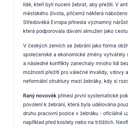
lidé, kteří byli nuceni žebrat, aby přežili. V
městského života, přičemž některá nábožens
Středověká Evropa přinesla významný nárůst ž
která podporovala dávání almužen jako cestu
V českých zemích se žebrání jako forma obži
společenské a ekonomické změny vytvářely st
a následné konflikty zanechaly mnoho lidí bez
možností přežití pro válečné invalidy, vdovy 
neformální struktury mezi žebráky, kdy si rozdě
Raný novověk
přinesl první systematické pok
povolení k žebrání, která byla udělována pou
druhu pracovní pozice v žebráku - oficiálně u
například před kostely nebo na tržištích. Neof