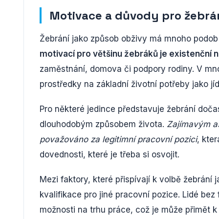
Motivace a důvody pro žebrá
Žebrání jako způsob obživy má mnoho podob a 
motivací pro většinu žebráků je existenční 
zaměstnání, domova či podpory rodiny. V mno
prostředky na základní životní potřeby jako jídl
Pro některé jedince představuje žebrání dočas
dlouhodobým způsobem života.
Zajímavým as
považováno za legitimní pracovní pozici
, kte
dovednosti, které je třeba si osvojit.
Mezi faktory, které přispívají k volbě žebrání
kvalifikace pro jiné pracovní pozice. Lidé be
možnosti na trhu práce, což je může přimět k 