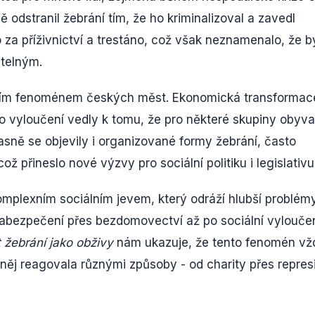
ě odstranil žebrání tím, že ho kriminalizoval a zavedl
za příživnictví a trestáno, což však neznamenalo, že b
itelným.
ějším fenoménem českých měst. Ekonomická transformac
ího vyloučení vedly k tomu, že pro některé skupiny obyva
sně se objevily i organizované formy žebrání, často
ž přineslo nové výzvy pro sociální politiku i legislativu
omplexním sociálním jevem, který odráží hlubší problém
zabezpečení přes bezdomovectví až po sociální vylouče
 žebrání jako obživy
nám ukazuje, že tento fenomén vž
něj reagovala různými způsoby - od charity přes repres