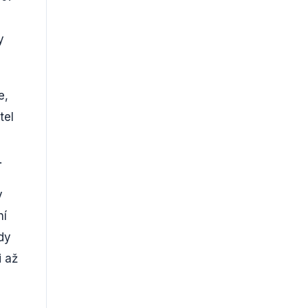
y
e,
tel
.
y
ní
dy
i až