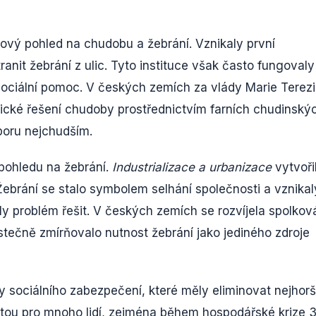
ový pohled na chudobu a žebrání. Vznikaly první
nit žebrání z ulic. Tyto instituce však často fungovaly
 sociální pomoc. V českých zemích za vlády Marie Terezi
tické řešení chudoby prostřednictvím farních chudinský
dporu nejchudším.
 pohledu na žebrání.
Industrializace a urbanizace
vytvoři
ebrání se stalo symbolem selhání společnosti a vznikal
ily problém řešit. V českých zemích se rozvíjela spolkov
ečně zmírňovalo nutnost žebrání jako jediného zdroje
y sociálního zabezpečení, které měly eliminovat nejhorš
itou pro mnoho lidí, zejména během hospodářské krize 3