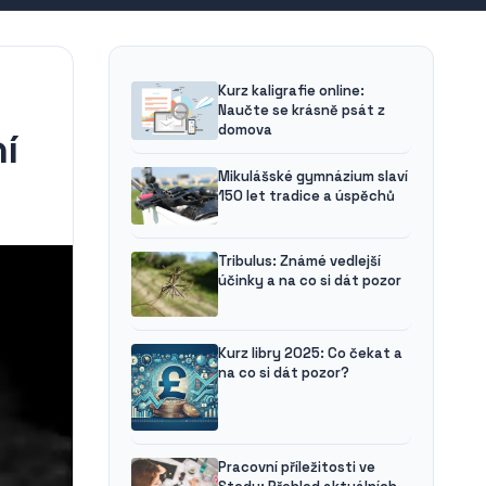
Kurz kaligrafie online:
Naučte se krásně psát z
domova
í
Mikulášské gymnázium slaví
150 let tradice a úspěchů
Tribulus: Známé vedlejší
účinky a na co si dát pozor
Kurz libry 2025: Co čekat a
na co si dát pozor?
Pracovní příležitosti ve