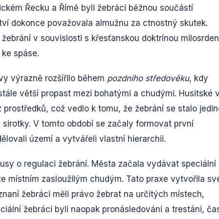
 antickém Řecku a Římě byli žebráci běžnou součástí
tví dokonce považovala almužnu za ctnostný skutek.
ebrání v souvislosti s křesťanskou doktrínou milosrden
 ke spáse.
vy výrazně rozšířilo během
pozdního středověku
, kdy
ále větší propast mezi bohatými a chudými. Husitské 
 prostředků, což vedlo k tomu, že žebrání se stalo jedi
a sirotky. V tomto období se začaly formovat první
lovali území a vytvářeli vlastní hierarchii.
usy o regulaci žebrání. Města začala vydávat speciální
ze místním zasloužilým chudým. Tato praxe vytvořila s
znaní žebráci měli právo žebrat na určitých místech,
iciální žebráci byli naopak pronásledováni a trestáni, ča