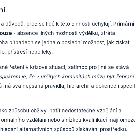
ní
důvodů, proč se lidé k této činnosti uchylují.
Primární
nouze
- absence jiných možností výdělku, ztráta
ha případech se jedná o poslední možnost, jak získat
o, přístřeší nebo léky.
né řešení v krizové situaci, zatímco pro jiné se stává
pektem je, že v určitých komunitách může být žebrání
rá má svá nepsaná pravidla, hierarchii a dokonce i speci
 jako způsobu obživy, patří nedostatečné vzdělání a
z formálního vzdělání nebo s nízkou kvalifikací mají ome
hledání alternativních způsobů získávání prostředků.