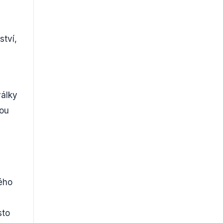
ství,
války
nou
vého
sto