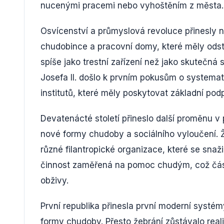
nucenými pracemi nebo vyhoštěním z města.
Osvícenství a průmyslová revoluce přinesly n
chudobince a pracovní domy, které měly odstra
spíše jako trestní zařízení než jako skutečná
Josefa II. došlo k prvním pokusům o systema
institutů, které měly poskytovat základní po
Devatenácté století přineslo další proměnu v
nové formy chudoby a sociálního vyloučení. Ž
různé filantropické organizace, které se snaž
činnost zaměřená na pomoc chudým, což část
obživy.
První republika přinesla první moderní systém
formy chudoby. Přesto žebrání zůstávalo real