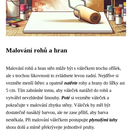
Malování rohů a hran
Malování rohů a hran stěn může být s válečkem trochu oříšek,
ale s trochou šikovnosti to zvládnete levou zadní. Nejdříve si
vezměte menší štětec a opatrně
natřete
rohy a hrany do šířky asi
5 cm. Tím zabráníte tomu, aby váleček narážel do rohů a
vytvářel nevzhledné šmouhy.
Poté
si vezměte váleček a
pokračujte v malování zbytku stěny. Váleček by měl být
dostatečně nasáklý barvou, ale ne zase příliš, aby barva
nestékala. Při malování válečkem postupujte
plynulými tahy
shora dolů a mírně překrývejte jednotlivé pruhy.