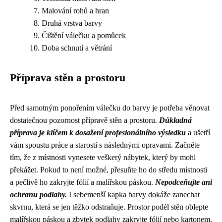
Malování rohů a hran
Druhá vrstva barvy
Čištění válečku a pomůcek
Doba schnutí a větrání
Příprava stěn a prostoru
Před samotným ponořením válečku do barvy je potřeba věnovat
dostatečnou pozornost přípravě stěn a prostoru.
Důkladná
příprava je klíčem k dosažení profesionálního výsledku
a ušetří
vám spoustu práce a starostí s následnými opravami. Začněte
tím, že z místnosti vynesete veškerý nábytek, který by mohl
překážet. Pokud to není možné, přesuňte ho do středu místnosti
a pečlivě ho zakryjte fólií a malířskou páskou.
Nepodceňujte ani
ochranu podlahy.
I sebemenší kapka barvy dokáže zanechat
skvrnu, která se jen těžko odstraňuje. Prostor podél stěn oblepte
malířskou páskou a zbytek podlahy zakryjte fólií nebo kartonem.