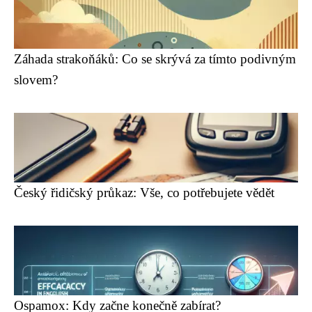
Záhada strakoňáků: Co se skrývá za tímto podivným
slovem?
Český řidičský průkaz: Vše, co potřebujete vědět
Ospamox: Kdy začne konečně zabírat?