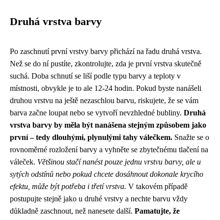
Druhá vrstva barvy
Po zaschnutí první vrstvy barvy přichází na řadu druhá vrstva.
Než se do ní pustíte, zkontrolujte, zda je první vrstva skutečně
suchá. Doba schnutí se liší podle typu barvy a teploty v
místnosti, obvykle je to ale 12-24 hodin. Pokud byste nanášeli
druhou vrstvu na ještě nezaschlou barvu, riskujete, že se vám
barva začne loupat nebo se vytvoří nevzhledné bubliny.
Druhá
vrstva barvy by měla být nanášena stejným způsobem jako
první – tedy dlouhými, plynulými tahy válečkem.
Snažte se o
rovnoměrné rozložení barvy a vyhněte se zbytečnému tlačení na
váleček.
Většinou stačí nanést pouze jednu vrstvu barvy, ale u
sytých odstínů nebo pokud chcete dosáhnout dokonale krycího
efektu, může být potřeba i třetí vrstva.
V takovém případě
postupujte stejně jako u druhé vrstvy a nechte barvu vždy
důkladně zaschnout, než nanesete další.
Pamatujte, že