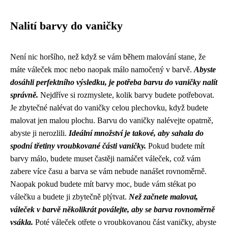
Nalití barvy do vaničky
Není nic horšího, než když se vám během malování stane, že
máte váleček moc nebo naopak málo namočený v barvě.
Abyste
dosáhli perfektního výsledku, je potřeba barvu do vaničky nalít
správně.
Nejdříve si rozmyslete, kolik barvy budete potřebovat.
Je zbytečné nalévat do vaničky celou plechovku, když budete
malovat jen malou plochu. Barvu do vaničky nalévejte opatrně,
abyste ji nerozlili.
Ideální množství je takové, aby sahala do
spodní třetiny vroubkované části vaničky.
Pokud budete mít
barvy málo, budete muset častěji namáčet váleček, což vám
zabere více času a barva se vám nebude nanášet rovnoměrně.
Naopak pokud budete mít barvy moc, bude vám stékat po
válečku a budete ji zbytečně plýtvat.
Než začnete malovat,
váleček v barvě několikrát poválejte, aby se barva rovnoměrně
vsákla.
Poté váleček otřete o vroubkovanou část vaničky, abyste