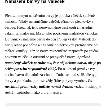
Nanášení barvy na váleček
Před samotným nanášením barvy je potřeba váleček správně
namočit. Nikdy nenamáčíme váleček přímo do plechovky s
barvou. Hrozí tak jeho nerovnoměrné nasáknutí a následné
cákání při malování. Místo toho použijeme malířskou vaničku.
Do vaničky nalijeme barvu do cca 1/3 její výšky. Váleček do
barvy lehce ponoříme a následně ho několikrát protáhneme po
mřížce vaničky. Tím se barva rovnoměrně rozprostře po celém
povrchu válečku a odstraní se přebytečná barva.
Správně
namočený váleček poznáte tak, že z něj nekape barva, ale je po
celém povrchu stejnoměrně vlhký.
Po nanesení první vrstvy
nechte barvu důkladně zaschnout. Doba schnutí se liší dle typu
barvy a podkladu, proto se vždy řiďte pokyny výrobce.
Po
zaschnutí první vrstvy můžete nanést druhou vrstvu.
Postupujte
stejným způsobem jako u první vrstvy.