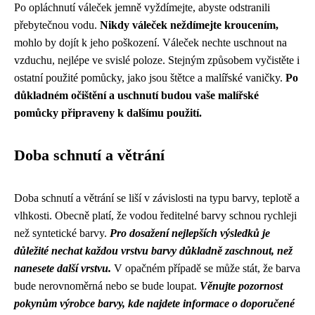
Po opláchnutí váleček jemně vyždímejte, abyste odstranili
přebytečnou vodu.
Nikdy váleček neždímejte kroucením,
mohlo by dojít k jeho poškození. Váleček nechte uschnout na
vzduchu, nejlépe ve svislé poloze. Stejným způsobem vyčistěte i
ostatní použité pomůcky, jako jsou štětce a malířské vaničky.
Po
důkladném očištění a uschnutí budou vaše malířské
pomůcky připraveny k dalšímu použití.
Doba schnutí a větrání
Doba schnutí a větrání se liší v závislosti na typu barvy, teplotě a
vlhkosti. Obecně platí, že vodou ředitelné barvy schnou rychleji
než syntetické barvy.
Pro dosažení nejlepších výsledků je
důležité nechat každou vrstvu barvy důkladně zaschnout, než
nanesete další vrstvu.
V opačném případě se může stát, že barva
bude nerovnoměrná nebo se bude loupat.
Věnujte pozornost
pokynům výrobce barvy, kde najdete informace o doporučené