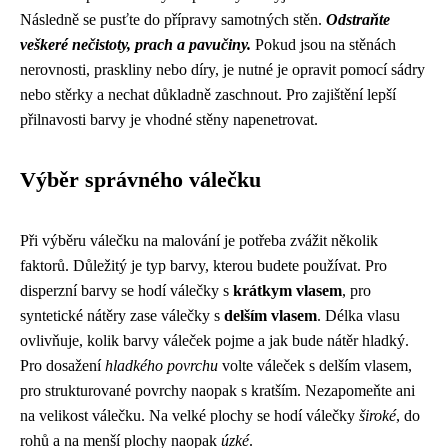
Následně se pusťte do přípravy samotných stěn.
Odstraňte
veškeré nečistoty, prach a pavučiny.
Pokud jsou na stěnách
nerovnosti, praskliny nebo díry, je nutné je opravit pomocí sádry
nebo stěrky a nechat důkladně zaschnout. Pro zajištění lepší
přilnavosti barvy je vhodné stěny napenetrovat.
Výběr správného válečku
Při výběru válečku na malování je potřeba zvážit několik
faktorů. Důležitý je typ barvy, kterou budete používat. Pro
disperzní barvy se hodí válečky s
krátkym vlasem
, pro
syntetické nátěry zase válečky s
delším vlasem
. Délka vlasu
ovlivňuje, kolik barvy váleček pojme a jak bude nátěr hladký.
Pro dosažení
hladkého povrchu
volte váleček s delším vlasem,
pro strukturované povrchy naopak s kratším. Nezapomeňte ani
na velikost válečku. Na velké plochy se hodí válečky
široké
, do
rohů a na menší plochy naopak
úzké
.