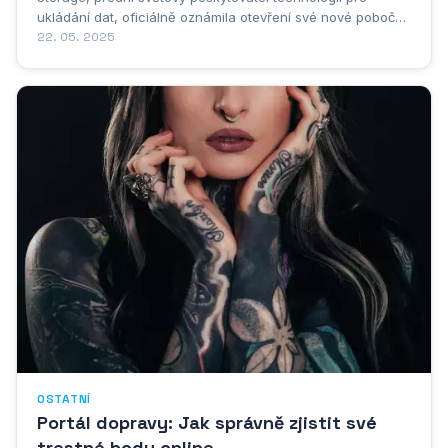
ukládání dat, oficiálně oznámila otevření své nové pobočky
v Praze na Smíchově. Toto strategické rozhodnutí přichází
22. 05. 2025
v době rostoucího významu českého trhu v oblasti
datových center a cloudových řešení....
OSTATNÍ
Portál dopravy: Jak správně zjistit své
trestné body online