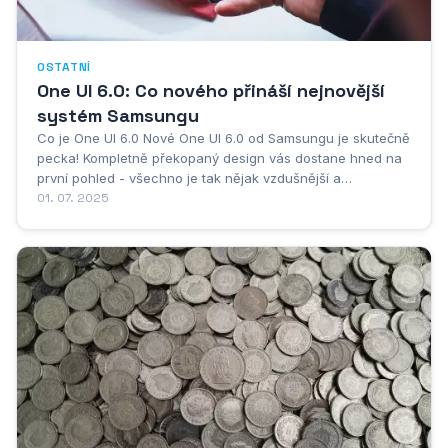
OSTATNÍ
One UI 6.0: Co nového přináší nejnovější
systém Samsungu
Co je One UI 6.0 Nové One UI 6.0 od Samsungu je skutečně
pecka! Kompletně překopaný design vás dostane hned na
první pohled - všechno je tak nějak vzdušnější a
modernější, ale pořád poznáte, že jste v Samsungu.
01. 07. 2025
Konečně máme pořádně velké dlaždice v rychlém
nastavení, takže se netrefujete někam prstem jako dřív....