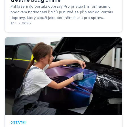
Přihlášení do portálu dopravy Pro přístup k informacím o
bodovém hodnocení řidičů je nutné se přihlásit do Portálu
dopravy, který slouží jako centrální místo pro správu
veškerých dopravních záležitostí. Přihlášení do systému je
17. 05. 2025
možné několika způsoby, přičemž nejběžnější je využití
bankovní...
OSTATNÍ