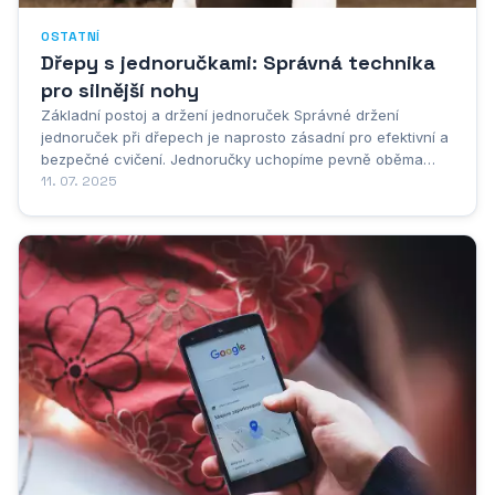
OSTATNÍ
Dřepy s jednoručkami: Správná technika
pro silnější nohy
Základní postoj a držení jednoruček Správné držení
jednoruček při dřepech je naprosto zásadní pro efektivní a
bezpečné cvičení. Jednoručky uchopíme pevně oběma
rukama po stranách těla, přičemž paže jsou volně
11. 07. 2025
spuštěné. Závaží by mělo směřovat rovnoběžně se zemí a
dlaně by měly směřovat k tělu. Tento...