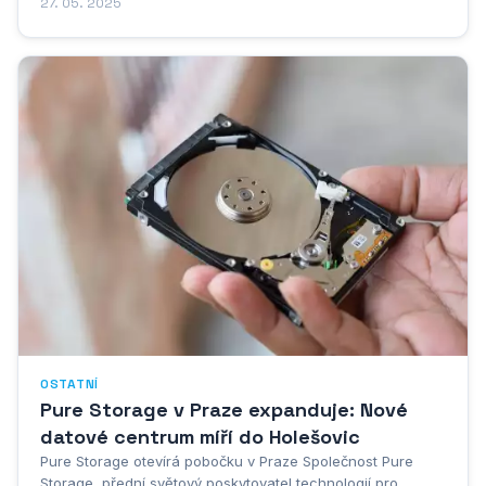
Představte si to jako velkou digitální kartotéku, kde najdete
27. 05. 2025
veškeré potřebné informace o exekučních řízeních. Možná
si říkáte, co všechno se tam vlastně...
OSTATNÍ
Pure Storage v Praze expanduje: Nové
datové centrum míří do Holešovic
Pure Storage otevírá pobočku v Praze Společnost Pure
Storage, přední světový poskytovatel technologií pro