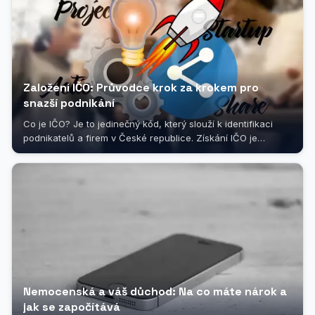
Založení IČO: Průvodce krok za krokem pro
snazší podnikání
Co je IČO? Je to jedinečný kód, který slouží k identifikaci
podnikatelů a firem v České republice. Získání IČO je
nezbytným krokem pro...
Nemocenská a váš důchod: Na co máte nárok a
jak se započítává