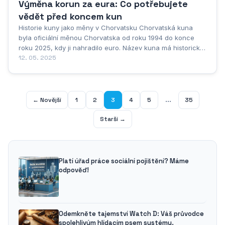
Výměna korun za eura: Co potřebujete
vědět před koncem kun
Historie kuny jako měny v Chorvatsku Chorvatská kuna
byla oficiální měnou Chorvatska od roku 1994 do konce
roku 2025, kdy ji nahradilo euro. Název kuna má historický
význam a pochází ze středověku, kdy se kunní kožešiny
12. 05. 2025
používaly jako platidlo. První moderní kuna se objevila
během druhé světové války v Nezávislém státě...
...
← Novější
1
2
3
4
5
35
Starší →
Platí úřad práce sociální pojištění? Máme
odpověď!
Odemkněte tajemství Watch D: Váš průvodce
spolehlivým hlídacím psem systému.