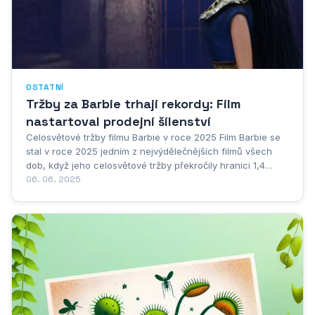
OSTATNÍ
Tržby za Barbie trhají rekordy: Film
nastartoval prodejní šílenství
Celosvětové tržby filmu Barbie v roce 2025 Film Barbie se
stal v roce 2025 jedním z nejvýdělečnějších filmů všech
dob, když jeho celosvětové tržby překročily hranici 1,4
miliardy dolarů. Tento mimořádný úspěch překonal veškerá
06. 06. 2025
očekávání filmových analytiků i samotného studia Warner
Bros. V domácích kinech, tedy...