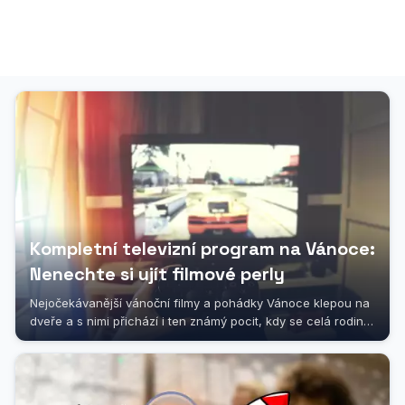
Kompletní televizní program na Vánoce:
Nenechte si ujít filmové perly
Nejočekávanější vánoční filmy a pohádky Vánoce klepou na
dveře a s nimi přichází i ten známý pocit, kdy se celá rodina
sesedne kolem...