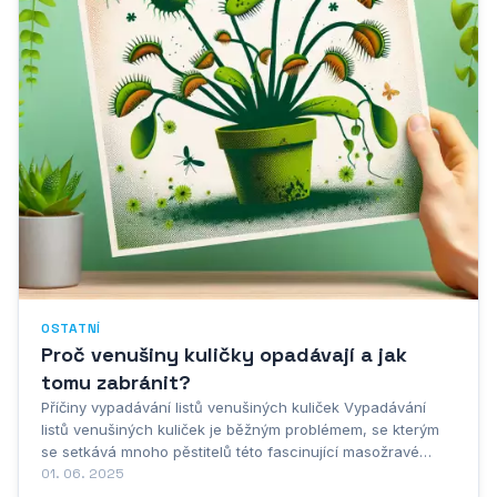
OSTATNÍ
Proč venušiny kuličky opadávají a jak
tomu zabránit?
Příčiny vypadávání listů venušiných kuliček Vypadávání
listů venušiných kuliček je běžným problémem, se kterým
se setkává mnoho pěstitelů této fascinující masožravé
rostliny. Nejčastější příčinou je nevhodné prostředí a
01. 06. 2025
nesprávná péče, která může rostlinu výrazně oslabit.