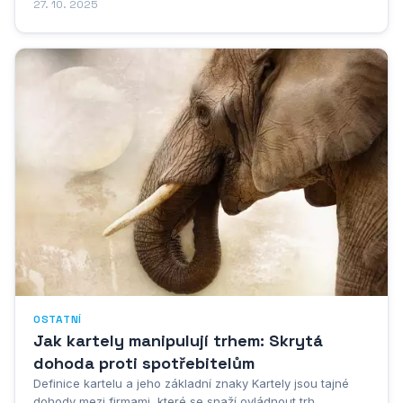
nejmenšími. Jedná se o speciálně navrženou textilii, která
27. 10. 2025
se používá k zakrytí kočárku a ochraně dítěte před různými
povětrnostními vlivy. Tento...
OSTATNÍ
Jak kartely manipulují trhem: Skrytá
dohoda proti spotřebitelům
Definice kartelu a jeho základní znaky Kartely jsou tajné
dohody mezi firmami, které se snaží ovládnout trh.