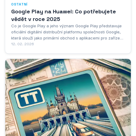
OSTATNÍ
Google Play na Huawei: Co potřebujete
vědět v roce 2025
Co je Google Play a jeho význam Google Play představuje
oficiální digitální distribuční platformu společnosti Google,
která slouží jako primární obchod s aplikacemi pro zařízení
s operačním systémem Android. Pro uživatele Huawei
12. 02. 2026
zařízení je téma Google Play zvláště důležité, zejména po
změnách, které nastaly v...