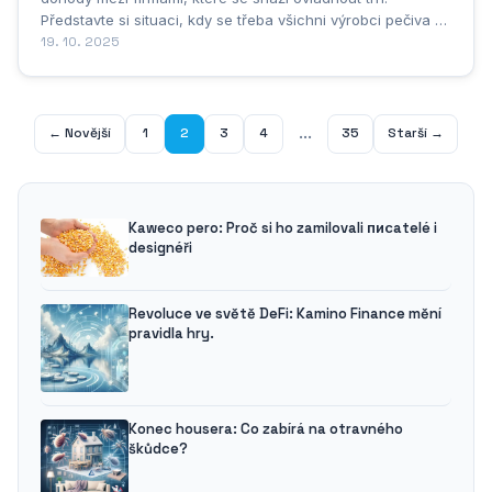
Představte si situaci, kdy se třeba všichni výrobci pečiva v
regionu domluví na stejných cenách rohlíků. Nikdo z nich
19. 10. 2025
nechce jít s cenou dolů, i když by mohl - vždyť proč
konkurovat, když se můžou dohodnout? Tyhle...
...
← Novější
1
2
3
4
35
Starší →
Kaweco pero: Proč si ho zamilovali писatelé i
designéři
Revoluce ve světě DeFi: Kamino Finance mění
pravidla hry.
Konec housera: Co zabírá na otravného
škůdce?