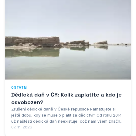
OSTATNÍ
Dědická daň v ČR: Kolik zaplatíte a kdo je
osvobozen?
Zrušení dědické daně v České republice Pamatujete si
ještě dobu, kdy se muselo platit za dědictví? Od roku 2014
už naštěstí dědická daň neexistuje, což nám všem značně
ulehčilo život. Vždyť je přece přirozené, že rodiče chtějí
07. 11. 2025
svůj majetek předat dětem, aniž by z něj museli znovu platit