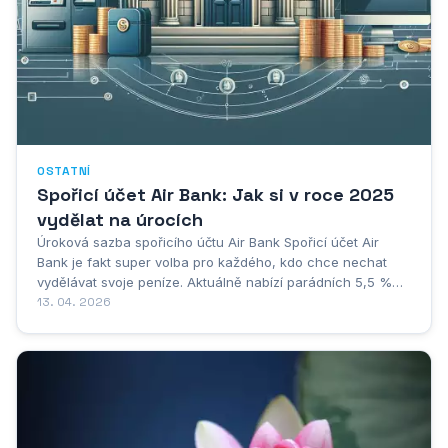
OSTATNÍ
Spořicí účet Air Bank: Jak si v roce 2025
vydělat na úrocích
Úroková sazba spořicího účtu Air Bank Spořicí účet Air
Bank je fakt super volba pro každého, kdo chce nechat
vydělávat svoje peníze. Aktuálně nabízí parádních 5,5 %
ročně na vklady do čtvrt milionu - to už stojí za to, ne? A
13. 04. 2026
když máte našetřeno víc? I tak nepřijdete zkrátka, nad 250
tisíc dostanete solidních 3,5...