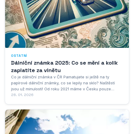
OSTATNÍ
Dálniční známka 2025: Co se mění a kolik
zaplatíte za vinětu
Co je dálniční známka v ČR Pamatujete si ještě na ty
papírové dálniční známky, co se lepily na sklo? Naštěstí
jsou už minulostí! Od roku 2021 máme v Česku pouze
elektronické dálničky, což nám všem ušetřilo spoustu
28. 01. 2026
starostí s jejich škrábáním a přelepováním. Celý systém teď
běží jako po másle. Stačí...