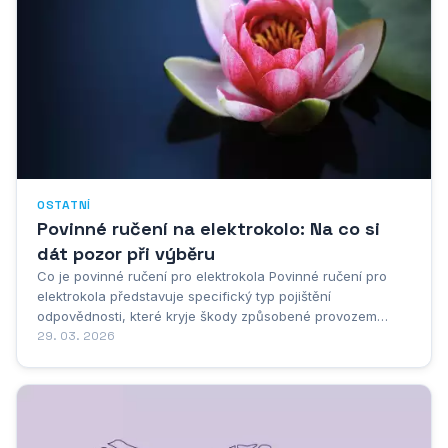
OSTATNÍ
Povinné ručení na elektrokolo: Na co si
dát pozor při výběru
Co je povinné ručení pro elektrokola Povinné ručení pro
elektrokola představuje specifický typ pojištění
odpovědnosti, které kryje škody způsobené provozem
elektrokola třetím osobám. Toto pojištění je ze zákona
29. 03. 2026
povinné pro všechna elektrokola s výkonem motoru nad
250 W nebo ta, která dokáží jet rychleji než 25 km/h...