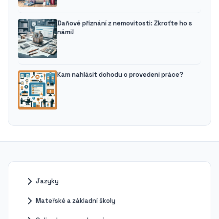
Daňové přiznání z nemovitosti: Zkroťte ho s
námi!
Kam nahlásit dohodu o provedení práce?
Jazyky
Mateřské a základní školy