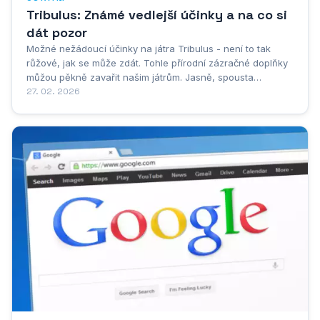
Tribulus: Známé vedlejší účinky a na co si
dát pozor
Možné nežádoucí účinky na játra Tribulus - není to tak
růžové, jak se může zdát. Tohle přírodní zázračné doplňky
můžou pěkně zavařit našim játrům. Jasně, spousta
kulturistů a sportovců na něj nedá dopustit, ale pojďme si
27. 02. 2026
říct, jak to doopravdy je. Představte si játra jako takovou
čističku vašeho těla....