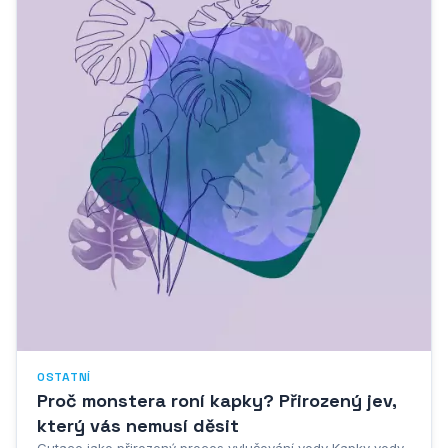
OSTATNÍ
Proč monstera roní kapky? Přirozený jev,
který vás nemusí děsit
Gutace jako přirozený proces vylučování vody Kapky vody