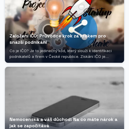
Založení IČO: Průvodce krok za krokem pro
snazší podnikání
Co je IČO? Je to jedinečný kód, který slouží k identifikaci
podnikatelů a firem v České republice. Získání IČO je
nezbytným krokem pro...
Nemocenská a váš důchod: Na co máte nárok a
jak se započítává