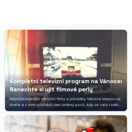
Kompletní televizní program na Vánoce:
Nenechte si ujít filmové perly
Nejočekávanější vánoční filmy a pohádky Vánoce klepou na
dveře a s nimi přichází i ten známý pocit, kdy se celá rodina
sesedne kolem...