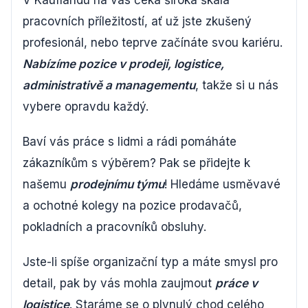
V Kauflandu na vás čeká široká škála
pracovních příležitostí, ať už jste zkušený
profesionál, nebo teprve začínáte svou kariéru.
Nabízíme pozice v prodeji, logistice,
administrativě a managementu
, takže si u nás
vybere opravdu každý.
Baví vás práce s lidmi a rádi pomáháte
zákazníkům s výběrem? Pak se přidejte k
našemu
prodejnímu týmu
! Hledáme usměvavé
a ochotné kolegy na pozice prodavačů,
pokladních a pracovníků obsluhy.
Jste-li spíše organizační typ a máte smysl pro
detail, pak by vás mohla zaujmout
práce v
logistice
. Staráme se o plynulý chod celého