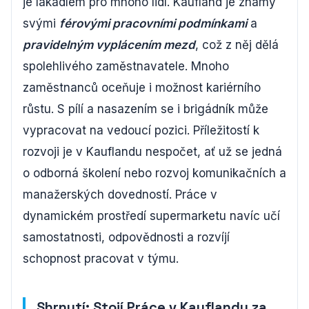
je lákadlem pro mnoho lidí. Kaufland je známý
svými
férovými pracovními podmínkami
a
pravidelným vyplácením mezd
, což z něj dělá
spolehlivého zaměstnavatele. Mnoho
zaměstnanců oceňuje i možnost kariérního
růstu. S pílí a nasazením se i brigádník může
vypracovat na vedoucí pozici. Příležitostí k
rozvoji je v Kauflandu nespočet, ať už se jedná
o odborná školení nebo rozvoj komunikačních a
manažerských dovedností. Práce v
dynamickém prostředí supermarketu navíc učí
samostatnosti, odpovědnosti a rozvíjí
schopnost pracovat v týmu.
Shrnutí: Stojí Práce v Kauflandu za