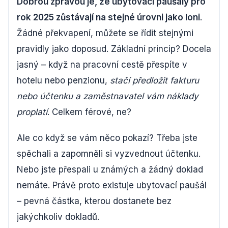
Dobrou zprávou je, že ubytovací paušály pro
rok 2025 zůstávají na stejné úrovni jako loni
.
Žádné překvapení, můžete se řídit stejnými
pravidly jako doposud. Základní princip? Docela
jasný – když na pracovní cestě přespíte v
hotelu nebo penzionu,
stačí předložit fakturu
nebo účtenku a zaměstnavatel vám náklady
proplatí
. Celkem férové, ne?
Ale co když se vám něco pokazí? Třeba jste
spěchali a zapomněli si vyzvednout účtenku.
Nebo jste přespali u známých a žádný doklad
nemáte. Právě proto existuje ubytovací paušál
– pevná částka, kterou dostanete bez
jakýchkoliv dokladů.