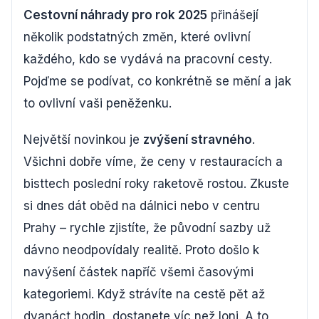
Cestovní náhrady pro rok 2025
přinášejí
několik podstatných změn, které ovlivní
každého, kdo se vydává na pracovní cesty.
Pojďme se podívat, co konkrétně se mění a jak
to ovlivní vaši peněženku.
Největší novinkou je
zvýšení stravného
.
Všichni dobře víme, že ceny v restauracích a
bisttech poslední roky raketově rostou. Zkuste
si dnes dát oběd na dálnici nebo v centru
Prahy – rychle zjistíte, že původní sazby už
dávno neodpovídaly realitě. Proto došlo k
navýšení částek napříč všemi časovými
kategoriemi. Když strávíte na cestě pět až
dvanáct hodin, dostanete víc než loni. A to