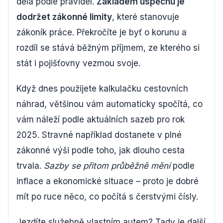
dělá podle pravidel.
Základem úspěchu je
dodržet zákonné limity
, které stanovuje
zákoník práce. Překročíte je byť o korunu a
rozdíl se stává běžným příjmem, ze kterého si
stát i pojišťovny vezmou svoje.
Když dnes použijete kalkulačku cestovních
náhrad, většinou vám automaticky spočítá, co
vám náleží podle aktuálních sazeb pro rok
2025. Stravné například dostanete v plné
zákonné výši podle toho, jak dlouho cesta
trvala.
Sazby se přitom průběžně mění
podle
inflace a ekonomické situace – proto je dobré
mít po ruce něco, co počítá s čerstvými čísly.
Jezdíte služebně vlastním autem? Tady je další