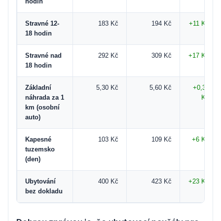
hodin
Stravné 12-
183 Kč
194 Kč
+11 Kč
18 hodin
Stravné nad
292 Kč
309 Kč
+17 Kč
18 hodin
Základní
5,30 Kč
5,60 Kč
+0,30
náhrada za 1
Kč
km (osobní
auto)
Kapesné
103 Kč
109 Kč
+6 Kč
tuzemsko
(den)
Ubytování
400 Kč
423 Kč
+23 Kč
bez dokladu