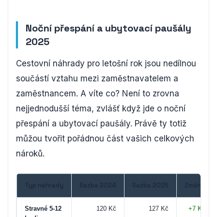
Noční přespání a ubytovací paušály
2025
Cestovní náhrady pro letošní rok jsou nedílnou
součástí vztahu mezi zaměstnavatelem a
zaměstnancem. A víte co? Není to zrovna
nejjednodušší téma, zvlášť když jde o noční
přespání a ubytovací paušály. Právě ty totiž
můžou tvořit pořádnou část vašich celkových
nároků.
Typ náhrady
Sazba 2024
Sazba 2025
Změna
Stravné 5-12
120 Kč
127 Kč
+7 Kč