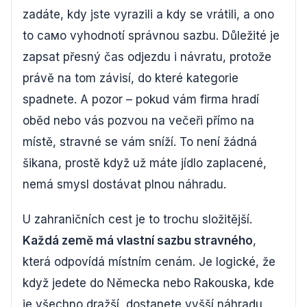
zadáte, kdy jste vyrazili a kdy se vrátili, a ono
to само vyhodnotí správnou sazbu. Důležité je
zapsat přesný čas odjezdu i návratu, protože
právě na tom závisí, do které kategorie
spadnete. A pozor – pokud vám firma hradí
oběd nebo vás pozvou na večeři přímo na
místě, stravné se vám sníží. To není žádná
šikana, prostě když už máte jídlo zaplacené,
nemá smysl dostávat plnou náhradu.
U zahraničních cest je to trochu složitější.
Každá země má vlastní sazbu stravného
,
která odpovídá místním cenám. Je logické, že
když jedete do Německa nebo Rakouska, kde
je všechno dražší, dostanete vyšší náhradu