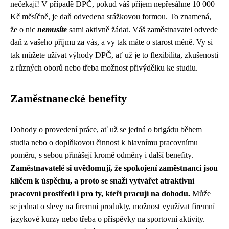
nečekají! V případě DPČ, pokud váš příjem nepřesáhne 10 000
Kč měsíčně, je daň odvedena srážkovou formou. To znamená,
že o nic
nemusíte
sami aktivně žádat. Váš zaměstnavatel odvede
daň z vašeho příjmu za vás, a vy tak máte o starost méně. Vy si
tak můžete užívat výhody DPČ, ať už je to flexibilita, zkušenosti
z různých oborů nebo třeba možnost přivýdělku ke studiu.
Zaměstnanecké benefity
Dohody o provedení práce, ať už se jedná o brigádu během
studia nebo o doplňkovou činnost k hlavnímu pracovnímu
poměru, s sebou přinášejí kromě odměny i další benefity.
Zaměstnavatelé si uvědomují, že spokojení zaměstnanci jsou
klíčem k úspěchu, a proto se snaží vytvářet atraktivní
pracovní prostředí i pro ty, kteří pracují na dohodu.
Může
se jednat o slevy na firemní produkty, možnost využívat firemní
jazykové kurzy nebo třeba o příspěvky na sportovní aktivity.