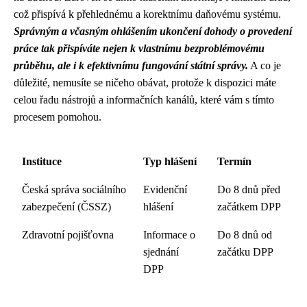
což přispívá k přehlednému a korektnímu daňovému systému.
Správným a včasným ohlášením ukončení dohody o provedení
práce tak přispíváte nejen k vlastnímu bezproblémovému
průběhu, ale i k efektivnímu fungování státní správy.
A co je
důležité, nemusíte se ničeho obávat, protože k dispozici máte
celou řadu nástrojů a informačních kanálů, které vám s tímto
procesem pomohou.
Instituce
Typ hlášení
Termín
Česká správa sociálního
Evidenční
Do 8 dnů před
zabezpečení (ČSSZ)
hlášení
začátkem DPP
Zdravotní pojišťovna
Informace o
Do 8 dnů od
sjednání
začátku DPP
DPP