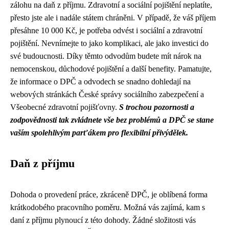
zálohu na daň z příjmu. Zdravotní a sociální pojištění neplatíte,
přesto jste ale i nadále státem chráněni. V případě, že váš příjem
přesáhne 10 000 Kč, je potřeba odvést i sociální a zdravotní
pojištění. Nevnímejte to jako komplikaci, ale jako investici do
své budoucnosti. Díky těmto odvodům budete mít nárok na
nemocenskou, důchodové pojištění a další benefity. Pamatujte,
že informace o DPČ a odvodech se snadno dohledají na
webových stránkách České správy sociálního zabezpečení a
Všeobecné zdravotní pojišťovny.
S trochou pozornosti a
zodpovědnosti tak zvládnete vše bez problémů a DPČ se stane
vaším spolehlivým parťákem pro flexibilní přivýdělek.
Daň z příjmu
Dohoda o provedení práce, zkráceně DPČ, je oblíbená forma
krátkodobého pracovního poměru. Možná vás zajímá, kam s
daní z příjmu plynoucí z této dohody. Žádné složitosti vás