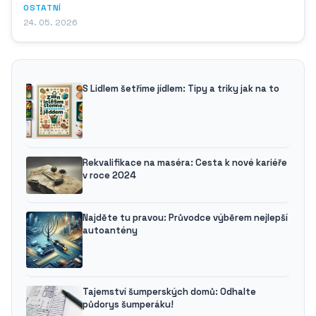
OSTATNÍ
24. 05. 2026
S Lidlem šetříme jídlem: Tipy a triky jak na to
Rekvalifikace na maséra: Cesta k nové kariéře
v roce 2024
Najděte tu pravou: Průvodce výběrem nejlepší
autoantény
Tajemství šumperských domů: Odhalte
půdorys šumperáku!