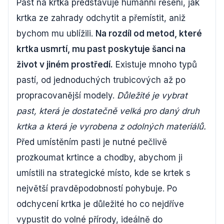
Past na krtka představuje humánní řešení, jak
krtka ze zahrady odchytit a přemístit, aniž
bychom mu ublížili.
Na rozdíl od metod, které
krtka usmrtí, mu past poskytuje šanci na
život v jiném prostředí.
Existuje mnoho typů
pastí, od jednoduchých trubicových až po
propracovanější modely.
Důležité je vybrat
past, která je dostatečně velká pro daný druh
krtka a která je vyrobena z odolných materiálů.
Před umístěním pasti je nutné pečlivě
prozkoumat krtince a chodby, abychom ji
umístili na strategické místo, kde se krtek s
největší pravděpodobností pohybuje. Po
odchycení krtka je důležité ho co nejdříve
vypustit do volné přírody, ideálně do