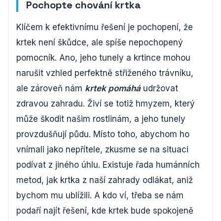
Pochopte chování krtka
Klíčem k efektivnímu řešení je pochopení, že
krtek není škůdce, ale spíše nepochopený
pomocník. Ano, jeho tunely a krtince mohou
narušit vzhled perfektně střiženého trávníku,
ale zároveň nám
krtek pomáhá
udržovat
zdravou zahradu. Živí se totiž hmyzem, který
může škodit našim rostlinám, a jeho tunely
provzdušňují půdu. Místo toho, abychom ho
vnímali jako nepřítele, zkusme se na situaci
podívat z jiného úhlu. Existuje řada humánních
metod, jak krtka z naší zahrady odlákat, aniž
bychom mu ublížili. A kdo ví, třeba se nám
podaří najít řešení, kde krtek bude spokojeně