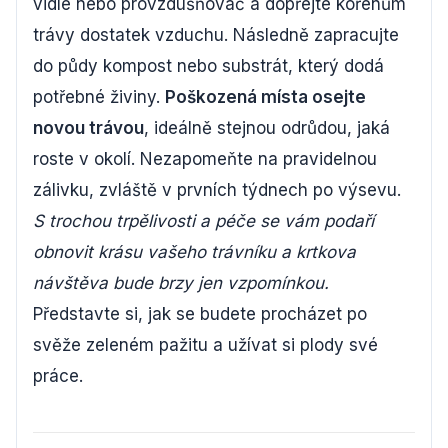
vidle nebo provzdušňovač a dopřejte kořenům
trávy dostatek vzduchu. Následně zapracujte
do půdy kompost nebo substrát, který dodá
potřebné živiny.
Poškozená místa osejte
novou trávou
, ideálně stejnou odrůdou, jaká
roste v okolí. Nezapomeňte na pravidelnou
zálivku, zvláště v prvních týdnech po výsevu.
S trochou trpělivosti a péče se vám podaří
obnovit krásu vašeho trávníku a krtkova
návštěva bude brzy jen vzpomínkou.
Představte si, jak se budete procházet po
svěže zeleném pažitu a užívat si plody své
práce.