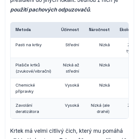
přesídlení do jiných lokalit. Jednou z nich je
použití pachových odpuzovačů
.
Metoda
Účinnost
Náročnost
Ekologičn
Pasti na krtky
Střední
Nízká
Zálež
typu p
Plašiče krtků
Nízká až
Nízká
Vys
(zvukové/vibrační)
střední
Chemické
Vysoká
Nízká
Ní
přípravky
Zavolání
Vysoká
Nízká (ale
Zálež
deratizátora
drahé)
met
Krtek má velmi citlivý čich, který mu pomáhá