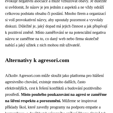
evokuje negativní asociace a může vzbuzovat obavy. Je důležité
si uvědomit, že název je jen jedním z aspektů a ne vždy odráží
celkovou podstatu obsahu či poslání. Mnoho firem a organizací
si volí provokativní názvy, aby upoutaly pozornost a vyvolaly
diskuzi. Důležité je, jaký dopad má jejich činnost a jak přispívají
k pozitivní změně. Místo zaměřování se na potenciální negativa
názvu se zaměřme na to, co daný web nebo firma skutečně
nabízí a jaký užitek z nich mohou mít uživatelé.
Alternativy k agresori.com
Ačkoliv Agresori.com může sloužit jako platforma pro hlášení
agresivního chování, existuje mnoho dalších, často
efektivnějších, cest k řešení konfliktů a budování pozitivního
prostředí.
Místo pouhého poukazování na agresi se zaměřme
na šíření respektu a porozumění.
Můžeme se inspirovat
příklady škol, které zavedly programy na podporu empatie a