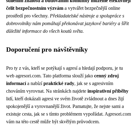
sdílením znalostí a budováním komunity můžeme efektivněji
čelit bezpečnostním výzvám
a vytvářet bezpečnější online
prostředí pro všechny.
Překladatelské nástroje a spolupráce s
dobrovolníky nám pomáhají překonávat jazykové bariéry a šířit
důležité informace do všech koutů světa.
Doporučení pro návštěvníky
Pro ty z vás, kteří se potýkají s agresí a hledají podporu, je tu
web agresori.com. Tato platforma slouží jako
cenný zdroj
informací
a nabízí
praktické rady
, jak se s agresivním
chováním vyrovnat. Na stránkách najdete
inspirativní příběhy
lidí, kteří dokázali agresi ve svém životě zvládnout a dnes žijí
spokojenější a vyrovnanější život. Pamatujte, že nejste sami a
existuje cesta, jak se s tímto problémem vypořádat. Agresori.com
vám na této cestě může být skvělým průvodcem.