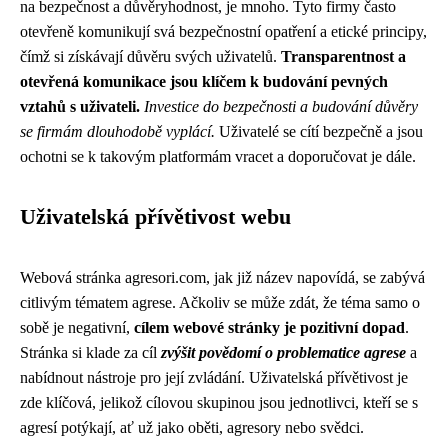
na bezpečnost a důvěryhodnost, je mnoho. Tyto firmy často
otevřeně komunikují svá bezpečnostní opatření a etické principy,
čímž si získávají důvěru svých uživatelů.
Transparentnost a
otevřená komunikace jsou klíčem k budování pevných
vztahů s uživateli.
Investice do bezpečnosti a budování důvěry
se firmám dlouhodobě vyplácí.
Uživatelé se cítí bezpečně a jsou
ochotni se k takovým platformám vracet a doporučovat je dále.
Uživatelská přívětivost webu
Webová stránka agresori.com, jak již název napovídá, se zabývá
citlivým tématem agrese. Ačkoliv se může zdát, že téma samo o
sobě je negativní,
cílem webové stránky je pozitivní dopad
.
Stránka si klade za cíl
zvýšit povědomí o problematice agrese
a
nabídnout nástroje pro její zvládání. Uživatelská přívětivost je
zde klíčová, jelikož cílovou skupinou jsou jednotlivci, kteří se s
agresí potýkají, ať už jako oběti, agresory nebo svědci.