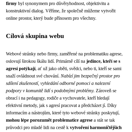
firmy
byl synonymem pro důvěryhodnost, objektivitu a
konstruktivní dialog. Věříme, že společně můžeme vytvořit
online prostor, který bude přínosem pro všechny.
Cílová skupina webu
Webové stránky nebo firmy, zaměřené na problematiku agrese,
oslovují širokou škálu lidí. Primárně cílí na
jedince, kteří se s
agresí potýkají
, ať už jako oběti, svědci, nebo ti, kteří se sami
snaží ovládnout své chování.
Nabízí jim bezpečný prostor pro
sdílení zkušeností, vyhledání odborné pomoci a nalezení
podpory v komunitě lidí s podobnými problémy.
Zároveň se
obrací i na pedagogy, rodiče a vychovatele, kteří hledají
efektivní metody, jak s agresí pracovat a předcházet jí. Díky
informacím a nástrojům, které tyto webové stránky poskytují,
mohou lépe porozumět problematice agrese
a stát se tak
průvodci pro mladé lidi na cestě k
vytvoření harmoničtějších