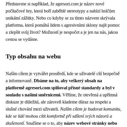
Představme si například, že agresori.com je název nové
počítačové hry, která boří zaběhlé stereotypy a nabízí hráčům
unikátní zážitky. Nebo co kdyby se za tímto názvem skrývala
platforma, která pomáhá lidem s agresivními sklony najít pomoc
a zlepšit svůj život? Možností je nespočet a je jen na nás, jakou
cestou se vydáme.
Typ obsahu na webu
Naším cílem je vytvářet prostředí, kde se uživatelé cítí bezpečně
a informovaně.
Dbáme na to, aby veškerý obsah na
platformě agresori.com splňoval přísné standardy a byl v
souladu s našimi směrnicemi.
Věříme, že otevřená a upřímná
diskuze je důležitá, ale zároveň klademe důraz na respekt a
slušné chování mezi uživateli.
Naším cílem je budovat komunitu,
kde se lidé mohou cítit komfortně při sdílení svých názorů a
zkušeností.
Snažíme se o to, aby
název webové stránky nebo