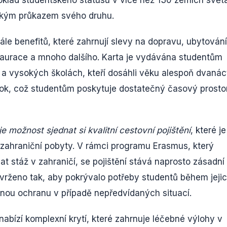
ským průkazem svého druhu.
škále benefitů, které zahrnují slevy na dopravu, ubytování
estaurace a mnoho dalšího. Karta je vydávána studentům
a vysokých školách, kteří dosáhli věku alespoň dvanác
 rok, což studentům poskytuje dostatečný časový prosto
je možnost sjednat si kvalitní cestovní pojištění
, které je
a zahraniční pobyty. V rámci programu Erasmus, který
 stáž v zahraničí, se pojištění stává naprosto zásadní
 navrženo tak, aby pokrývalo potřeby studentů během jeji
bnou ochranu v případě nepředvídaných situací.
 nabízí komplexní krytí, které zahrnuje léčebné výlohy v