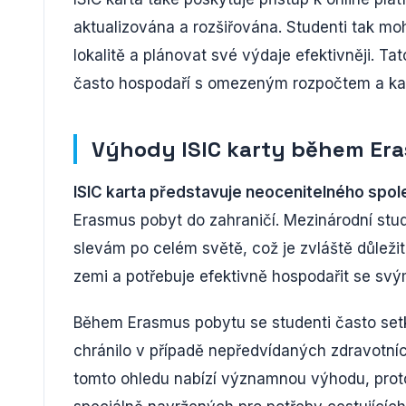
aktualizována a rozšiřována. Studenti tak m
lokalitě a plánovat své výdaje efektivněji. T
často hospodaří s omezeným rozpočtem a každ
Výhody ISIC karty během Er
ISIC karta představuje neocenitelného spo
Erasmus pobyt do zahraničí. Mezinárodní st
slevám po celém světě, což je zvláště důleži
zemi a potřebuje efektivně hospodařit se sv
Během Erasmus pobytu se studenti často setk
chránilo v případě nepředvídaných zdravotníc
tomto ohledu nabízí významnou výhodu, pro