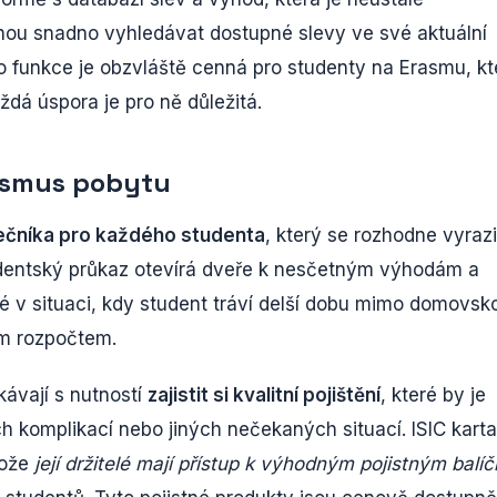
ohou snadno vyhledávat dostupné slevy ve své aktuální
ato funkce je obzvláště cenná pro studenty na Erasmu, kt
á úspora je pro ně důležitá.
asmus pobytu
lečníka pro každého studenta
, který se rozhodne vyrazi
udentský průkaz otevírá dveře k nesčetným výhodám a
té v situaci, kdy student tráví delší dobu mimo domovsk
ým rozpočtem.
ávají s nutností
zajistit si kvalitní pojištění
, které by je
h komplikací nebo jiných nečekaných situací. ISIC karta
tože
její držitelé mají přístup k výhodným pojistným balí