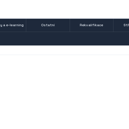
y a e-learning
Ostatní
Rekvalifikace
Stř