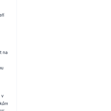
eří
t na
ou
 v
čkům