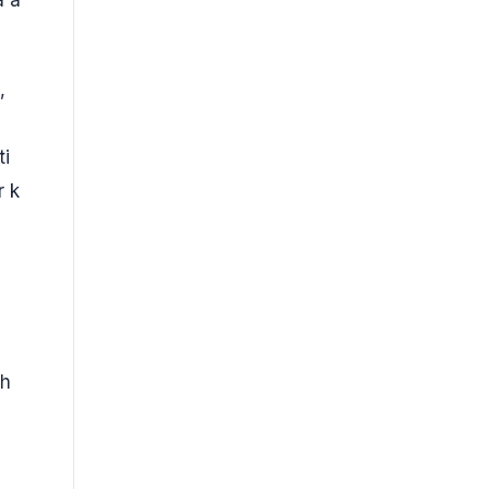
,
ti
r k
ch