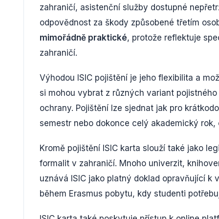
zahraničí, asistenční služby dostupné nepřetrž
odpovědnost za škody způsobené třetím os
mimořádně praktické
, protože reflektuje sp
zahraničí.
Výhodou ISIC pojištění je jeho flexibilita a 
si mohou vybrat z různých variant pojistného
ochrany. Pojištění lze sjednat jak pro krátkod
semestr nebo dokonce celý akademický rok, 
Kromě pojištění ISIC karta slouží také jako l
formalit v zahraničí. Mnoho univerzit, knihov
uznává ISIC jako platný doklad opravňující k 
během Erasmus pobytu, kdy studenti potřebují
ISIC karta také poskytuje přístup k online pla