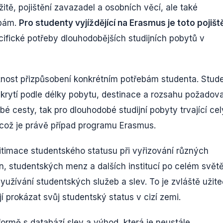
itě, pojištění zavazadel a osobních věcí, ale také
obám.
Pro studenty vyjíždějící na Erasmus je toto pojišt
ecifické potřeby dlouhodobějších studijních pobytů v
možnost přizpůsobení konkrétním potřebám studenta. Stude
 krytí podle délky pobytu, destinace a rozsahu požadov
obé cesty, tak pro dlouhodobé studijní pobyty trvající cel
což je právě případ programu Erasmus.
egitimace studentského statusu při vyřizování různých
en, studentských menz a dalších institucí po celém svět
využívání studentských služeb a slev. To je zvláště užit
 prokázat svůj studentský status v cizí zemi.
tformě s databází slev a výhod, která je neustále