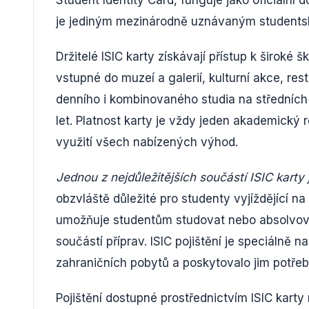
je jediným mezinárodně uznávaným student
Držitelé ISIC karty získávají přístup k široké 
vstupné do muzeí a galerií, kulturní akce, r
denního i kombinovaného studia na středních 
let. Platnost karty je vždy jeden akademický
využití všech nabízených výhod.
Jednou z nejdůležitějších součástí ISIC karty 
obzvláště důležité pro studenty vyjíždějící n
umožňuje studentům studovat nebo absolvovat
součástí příprav. ISIC pojištění je speciálně
zahraničních pobytů a poskytovalo jim potře
Pojištění dostupné prostřednictvím ISIC karty