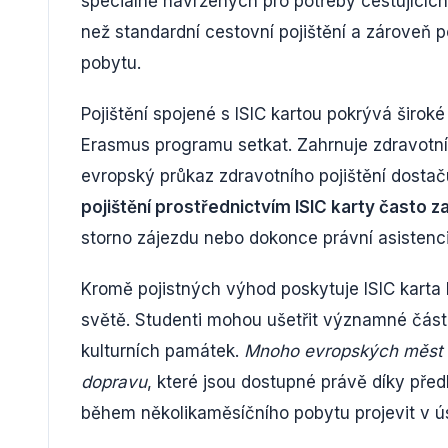
speciálně navržených pro potřeby cestujících
než standardní cestovní pojištění a zároveň 
pobytu.
Pojištění spojené s ISIC kartou pokrývá širo
Erasmus programu setkat. Zahrnuje zdravotní 
evropský průkaz zdravotního pojištění dostač
pojištění prostřednictvím ISIC karty často
storno zájezdu nebo dokonce právní asistenci 
Kromě pojistných výhod poskytuje ISIC karta
světě. Studenti mohou ušetřit významné částk
kulturních památek.
Mnoho evropských měst n
dopravu
, které jsou dostupné právě díky př
během několikaměsíčního pobytu projevit v ú