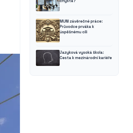
chystá?
MUNI závěrečné práce:
Průvodce prváka k
úspěšnému cíli
Jazyková vysoká škola:
Cesta k mezinárodní kariéře