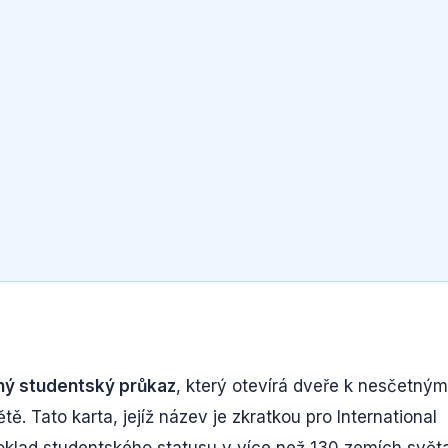
ný studentský průkaz
, který otevírá dveře k nesčetným
 Tato karta, jejíž název je zkratkou pro International
 doklad studentského statusu v více než 130 zemích svět