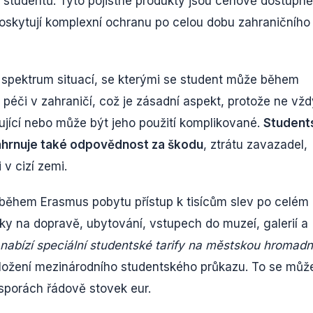
 studentů. Tyto pojistné produkty jsou cenově dostupně
poskytují komplexní ochranu po celou dobu zahraničního
ké spektrum situací, se kterými se student může během
péči v zahraničí, což je zásadní aspekt, protože ne vžd
ující nebo může být jeho použití komplikované.
Student
 zahrnuje také odpovědnost za škodu
, ztrátu zavazadel,
v cizí zemi.
 během Erasmus pobytu přístup k tisícům slev po celém
y na dopravě, ubytování, vstupech do muzeí, galerií a
abízí speciální studentské tarify na městskou hromad
edložení mezinárodního studentského průkazu. To se můž
sporách řádově stovek eur.