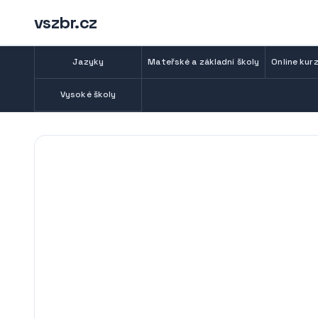
vszbr.cz
Jazyky
Mateřské a základní školy
Online kurz
Vysoké školy