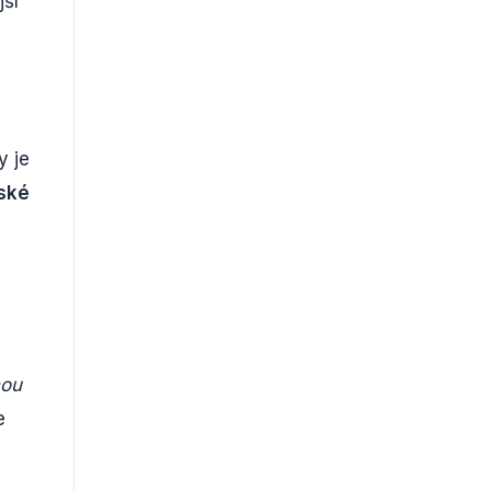
jší
y je
ské
nou
e