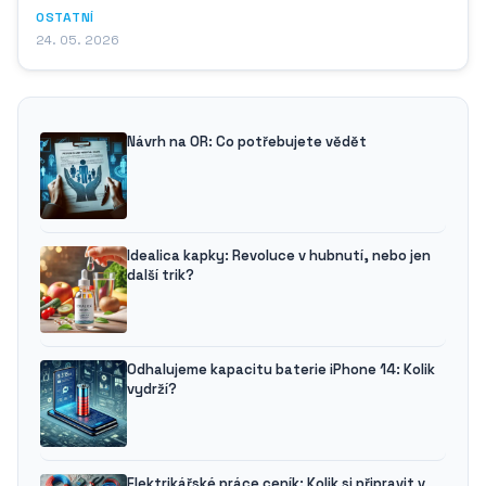
OSTATNÍ
24. 05. 2026
Návrh na OR: Co potřebujete vědět
Idealica kapky: Revoluce v hubnutí, nebo jen
další trik?
Odhalujeme kapacitu baterie iPhone 14: Kolik
vydrží?
Elektrikářské práce ceník: Kolik si připravit v