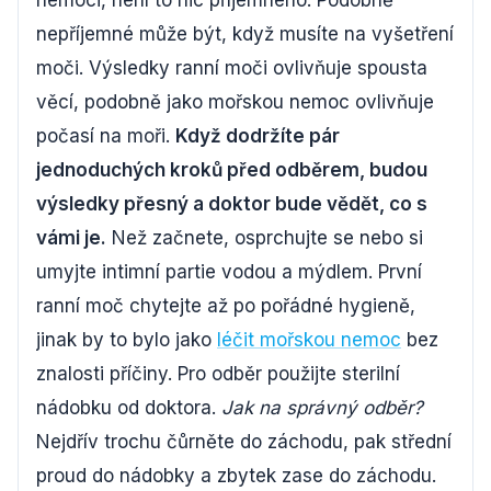
nemoci, není to nic příjemného. Podobně
nepříjemné může být, když musíte na vyšetření
moči. Výsledky ranní moči ovlivňuje spousta
věcí, podobně jako mořskou nemoc ovlivňuje
počasí na moři.
Když dodržíte pár
jednoduchých kroků před odběrem, budou
výsledky přesný a doktor bude vědět, co s
vámi je.
Než začnete, osprchujte se nebo si
umyjte intimní partie vodou a mýdlem. První
ranní moč chytejte až po pořádné hygieně,
jinak by to bylo jako
léčit mořskou nemoc
bez
znalosti příčiny. Pro odběr použijte sterilní
nádobku od doktora.
Jak na správný odběr?
Nejdřív trochu čůrněte do záchodu, pak střední
proud do nádobky a zbytek zase do záchodu.