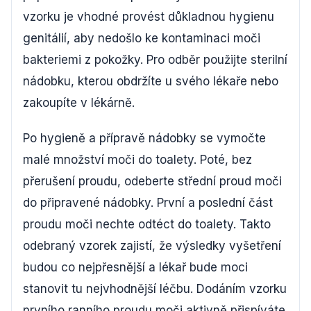
vzorku je vhodné provést důkladnou hygienu
genitálií, aby nedošlo ke kontaminaci moči
bakteriemi z pokožky. Pro odběr použijte sterilní
nádobku, kterou obdržíte u svého lékaře nebo
zakoupíte v lékárně.
Po hygieně a přípravě nádobky se vymočte
malé množství moči do toalety. Poté, bez
přerušení proudu, odeberte střední proud moči
do připravené nádobky. První a poslední část
proudu moči nechte odtéct do toalety. Takto
odebraný vzorek zajistí, že výsledky vyšetření
budou co nejpřesnější a lékař bude moci
stanovit tu nejvhodnější léčbu. Dodáním vzorku
prvního ranního proudu moči aktivně přispíváte