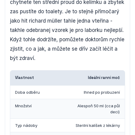
chytnete ten střední proud do kelímku a zbytek
zas pustíte do toalety. Je to stejně přímočarý
jako hit richard müller tahle jedna vteřina -
takhle odebranej vzorek je pro laborku nejlepší.
Když tohle dodržíte, pomůžete doktorům rychle
zjistit, co a jak, a můžete se dřív začít léčit a
být zdraví.
Vlastnost
Ideální ranní moč
Doba odběru
Ihned po probuzení
Množství
Alespoň 50 ml (cca půl
deci)
Typ nádoby
Sterilní kalíšek z lékárny