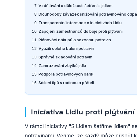
Vzdělávání o důležitosti šetření s jídlem
Dlouhodobý závazek snižování potravinového odp
Transparentní informace o iniciativách Lidlu
Zapojení zaměstnanců do boje proti plýtvání
Plánování nákupů a seznamu potravin
Využití celého balení potravin
Správné skladování potravin
Zamrazování zbytků jídla
Podpora potravinových bank
Sdílení tipů s rodinou a přáteli
Iniciativa Lidlu proti plýtvání
V rámci iniciativy "S Lidlem šetříme jídlem" s
potravinami. Věříme, že každý může přispět k