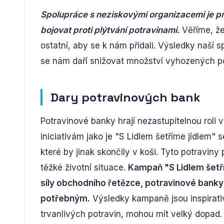
Spolupráce s neziskovými organizacemi je pro
bojovat proti plýtvání potravinami.
Věříme, ž
ostatní, aby se k nám přidali. Výsledky naší s
se nám daří snižovat množství vyhozených pot
Dary potravinových bank
Potravinové banky hrají nezastupitelnou roli 
iniciativám jako je "S Lidlem šetříme jídlem" 
které by jinak skončily v koši. Tyto potraviny
těžké životní situace.
Kampaň "S Lidlem šetří
síly obchodního řetězce, potravinové banky 
potřebným.
Výsledky kampaně jsou inspirativn
trvanlivých potravin, mohou mít velký dopad