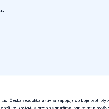
adu
e Lidl Česká republika aktivně zapojuje do boje proti plýt
 pozitivní změně, a proto se snažíme inspirovat a motiv