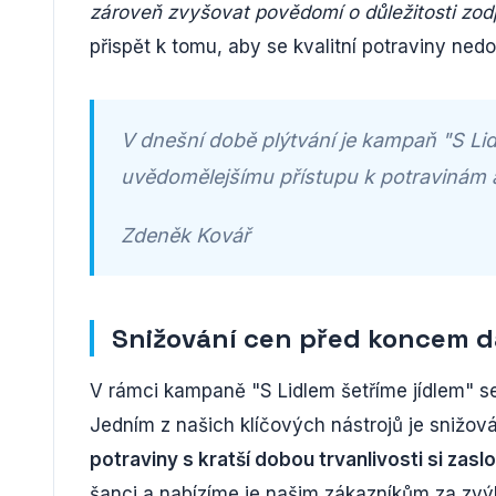
zároveň zvyšovat povědomí o důležitosti zod
přispět k tomu, aby se kvalitní potraviny ned
V dnešní době plýtvání je kampaň "S Li
uvědomělejšímu přístupu k potravinám a
Zdeněk Kovář
Snižování cen před koncem d
V rámci kampaně "S Lidlem šetříme jídlem" se
Jedním z našich klíčových nástrojů je snižov
potraviny s kratší dobou trvanlivosti si zaslou
šanci a nabízíme je našim zákazníkům za zv