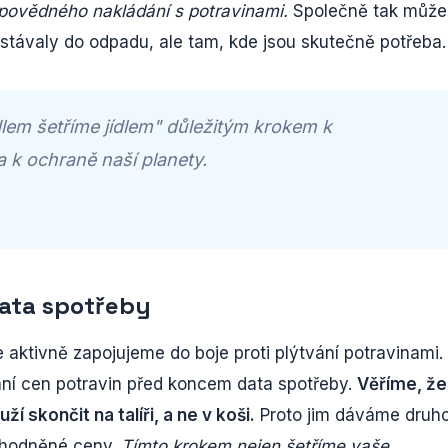
povědného nakládání s potravinami.
Společně tak můž
ostávaly do odpadu, ale tam, kde jsou skutečně potřeba.
dlem šetříme jídlem" důležitým krokem k
 k ochraně naší planety.
ata spotřeby
 aktivně zapojujeme do boje proti plýtvání potravinami.
ání cen potravin před koncem data spotřeby.
Věříme, že 
ží skončit na talíři, a ne v koši.
Proto jim dáváme druh
ýhodněné ceny.
Tímto krokem nejen šetříme vaše