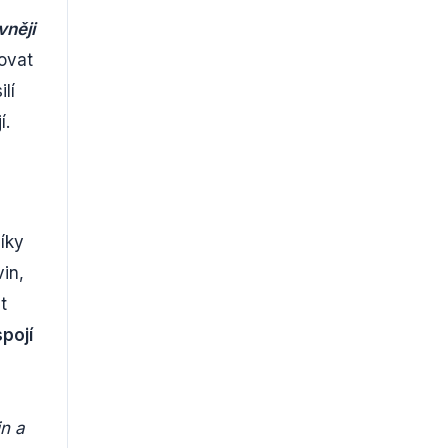
vněji
ovat
lí
í.
Díky
vin,
t
pojí
in a