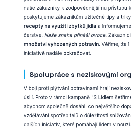
naše zákazníky k zodpovědnějšímu přístupu k 
poskytujeme zákazníkům užitečné tipy a triky,
recepty na využití zbytků jídla
a informujeme 
čerstvé.
Naše snaha přináší ovoce.
Zákazníci
množství vyhozených potravin
. Věříme, že 
iniciativě nadále pokračovat.
Spolupráce s neziskovými or
V boji proti plýtvání potravinami hrají nezisk
úsilí. Proto v rámci kampaně "S Lidlem šetří
abychom společně dosáhli co největšího dopad
vzdělávání spotřebitelů o důležitosti snižová
dalších iniciativ, které pomáhají lidem v nouzi.