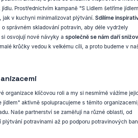
jídlu. Prostřednictvím kampaně "S Lidlem šetříme jídle
 jak v kuchyni minimalizovat plýtvání.
Sdílíme inspirati
o správném skladování potravin, aby déle vydržely
 si osvojují nové návyky a
společně se nám daří snižo
i malé krůčky vedou k velkému cíli, a proto budeme v naš
ganizacemi
ové organizace klíčovou roli a my si nesmírně vážíme jeji
me jídlem" aktivně spolupracujeme s těmito organizacemi
u. Naše partnerství se zaměřují na různé oblasti, od
ní plýtvání potravinami až po podporu potravinových ban