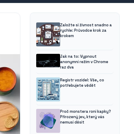
Založte si živnost snadno a
rychle: Průvodce krok za
krokem
Jak na to: Vypnout
anonymní režim v Chrome
raz dva
Registr vozidel: Vše, co
potřebujete vědět
Proč monstera roní kapky?
Přirozený jev, který vás
nemusí děsit