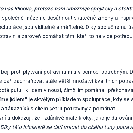
 nás klíčová, protože nám umožňuje spojit síly a efekti
e společně můžeme dosáhnout skutečné změny a inspir
polupráce jsou viditelné a měřitelné. Díky společnému úsi
ravin a zároveň pomáhat těm, kteří to nejvíce potřebuj
v boji proti plýtvání potravinami a v pomoci potřebným. 
se daří zachraňovat stále větší množství kvalitních potra
 poté putují k lidem v nouzi, čímž jim pomáhají překonáva
me jídlem" je skvělým příkladem spolupráce, kdy se s
a zákazníků s cílem šetřit potraviny a pomáhat
í a dokazují, že i zdánlivě malé kroky, jako je darování
.
Díky této iniciativě se daří vracet do oběhu tuny potrav