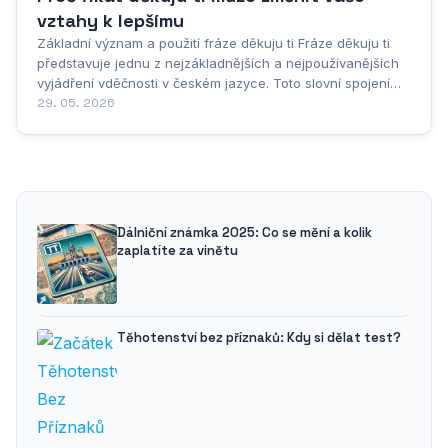
vztahy k lepšímu
Základní význam a použití fráze děkuju ti Fráze děkuju ti
představuje jednu z nejzákladnějších a nejpoužívanějších
vyjádření vděčnosti v českém jazyce. Toto slovní spojení
vychází z infinitivu děkovat a osobního zájmena ti, čímž
29. 05. 2026
vytváří přímou a osobní formu poděkování adresovanou
konkrétní osobě. V...
Dálniční známka 2025: Co se mění a kolik
zaplatíte za vinětu
Těhotenství bez příznaků: Kdy si dělat test?