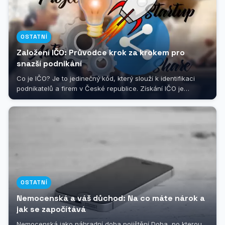
OSTATNÍ
Založení IČO: Průvodce krok za krokem pro
snazší podnikání
Co je IČO? Je to jedinečný kód, který slouží k identifikaci
podnikatelů a firem v České republice. Získání IČO je
nezbytným krokem pro...
OSTATNÍ
Nemocenská a váš důchod: Na co máte nárok a
jak se započítává
Nemocenská jako náhradní doba pojištění Doba, po kterou