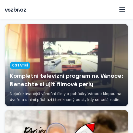
vszbr.cz
OSTATNÍ
Kompletní televizní program na Vánoce:
Nenechte si ujít filmové perly
Nejočekávanější vánoční filmy a pohádky Vánoce klepou na
dveře a s nimi přichází i ten známý pocit, kdy se celá rodina
sesedne kolem...