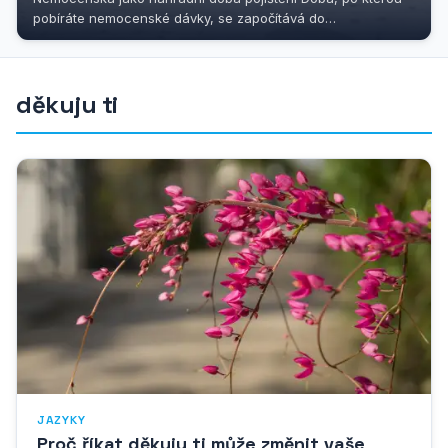
pobíráte nemocenské dávky, se započítává do
důchodového pojištění jako...
děkuju ti
JAZYKY
Proč říkat děkuju ti může změnit vaše