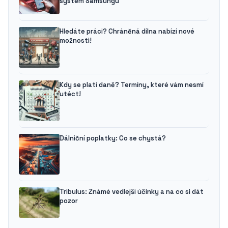
systém Samsungu
Hledáte práci? Chráněná dílna nabízí nové
možnosti!
Kdy se platí daně? Termíny, které vám nesmí
utéct!
Dálniční poplatky: Co se chystá?
Tribulus: Známé vedlejší účinky a na co si dát
pozor