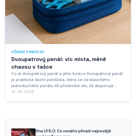
UČEBNÍ POMŮCKY
Dvoupatrový penál: víc místa, méně
chaosu v tašce
Co je dvoupatrový penál a jeho funkce Dvoupatrový penál
je praktická školní pomůcka, která se od klasického
jednoduchého penálu liší především tím, že disponuje
dvěma oddělenými patry neboli přihrádkami, jež umožňují
13. 06. 2026
mnohem lepší organizaci psacích potřeb a dalšího
drobného vybavení. Zatímco běžný penál...
One UI 6.0: Co nového přináší nejnovější