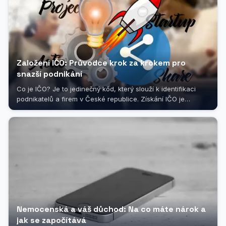
Založení IČO: Průvodce krok za krokem pro
snazší podnikání
Co je IČO? Je to jedinečný kód, který slouží k identifikaci
podnikatelů a firem v České republice. Získání IČO je
nezbytným krokem pro...
Nemocenská a váš důchod: Na co máte nárok a
jak se započítává