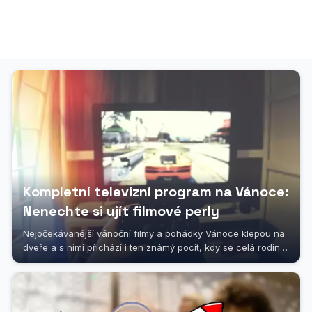
Kompletní televizní program na Vánoce:
Nenechte si ujít filmové perly
Nejočekávanější vánoční filmy a pohádky Vánoce klepou na
dveře a s nimi přichází i ten známý pocit, kdy se celá rodina
sesedne kolem...