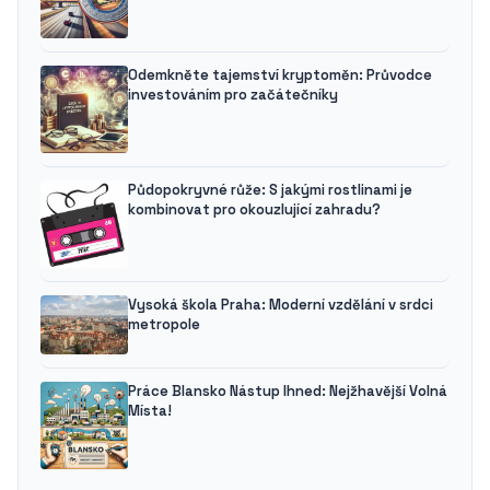
Odemkněte tajemství kryptoměn: Průvodce
investováním pro začátečníky
Půdopokryvné růže: S jakými rostlinami je
kombinovat pro okouzlující zahradu?
Vysoká škola Praha: Moderní vzdělání v srdci
metropole
Práce Blansko Nástup Ihned: Nejžhavější Volná
Místa!