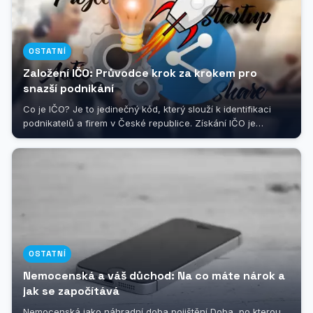
OSTATNÍ
Založení IČO: Průvodce krok za krokem pro
snazší podnikání
Co je IČO? Je to jedinečný kód, který slouží k identifikaci
podnikatelů a firem v České republice. Získání IČO je
nezbytným krokem pro...
OSTATNÍ
Nemocenská a váš důchod: Na co máte nárok a
jak se započítává
Nemocenská jako náhradní doba pojištění Doba, po kterou