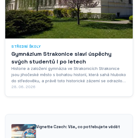
STŘEDNÍ ŠKOLY
Gymnázium Strakonice slaví úspěchy
svých studentů i po letech
Historie a založení gymnázia ve Strakonicích Strakonice
jsou jihočeské město s bohatou historií, která sahá hluboko
do středověku, a právě toto historické zázemí se odrazilo i
ve vývoji vzdělávání v tomto regionu. Gymnázium ve
28. 06. 2026
Strakonicích patří k těm vzdělávacím institucím, které svou
existencí přesahují pouhé...
Vignette Czech: Vše, co potřebujete vědět