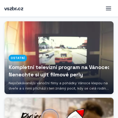
vszbr.cz
OSTATNÍ
Kompletní televizní program na Vánoce:
Nenechte si ujít filmové perly
Nejočekávanější vánoční filmy a pohádky Vánoce klepou na
dveře a s nimi přichází i ten známý pocit, kdy se celá rodina
sesedne kolem...