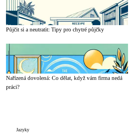
Půjčit si a neutratit: Tipy pro chytré půjčky
Nařízená dovolená: Co dělat, když vám firma nedá
práci?
Jazyky