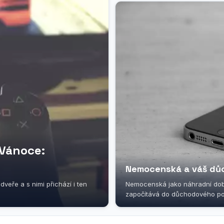
 Vánoce:
Nemocenská a váš důc
veře a s nimi přichází i ten
Nemocenská jako náhradní doba
započítává do důchodového poji