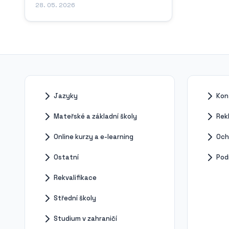
vzdělávacích institucí v regionu
28. 05. 2026
Valašska, jejíž kořeny sahají hluboko
do minulosti tohoto moravského města.
Vznik gymnázia ve Vsetíně byl
výsledkem dlouhodobého úsilí místních
občanů, pedagogů a...
Jazyky
Kon
Mateřské a základní školy
Rek
Online kurzy a e-learning
Och
Ostatní
Pod
Rekvalifikace
Střední školy
Studium v zahraničí