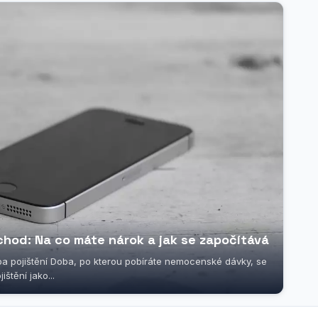
hod: Na co máte nárok a jak se započítává
 pojištění Doba, po kterou pobíráte nemocenské dávky, se
štění jako...