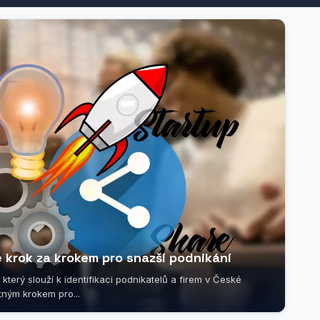
e krok za krokem pro snazší podnikání
který slouží k identifikaci podnikatelů a firem v České
tným krokem pro...