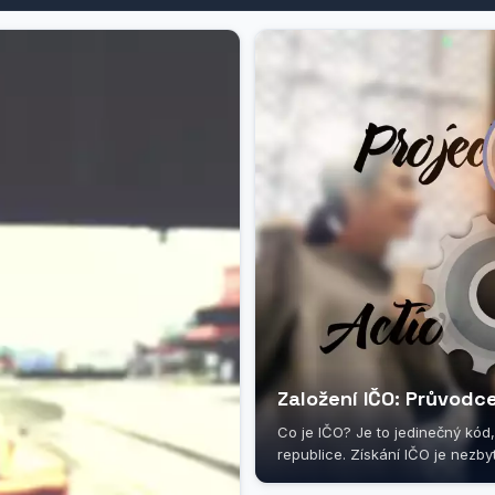
Založení IČO: Průvodc
Co je IČO? Je to jedinečný kód, 
republice. Získání IČO je nezby