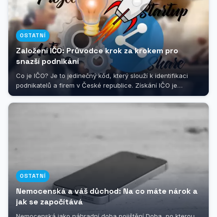
OSTATNÍ
Založení IČO: Průvodce krok za krokem pro
snazší podnikání
Co je IČO? Je to jedinečný kód, který slouží k identifikaci
podnikatelů a firem v České republice. Získání IČO je
nezbytným krokem pro...
OSTATNÍ
Nemocenská a váš důchod: Na co máte nárok a
jak se započítává
Nemocenská jako náhradní doba pojištění Doba, po kterou