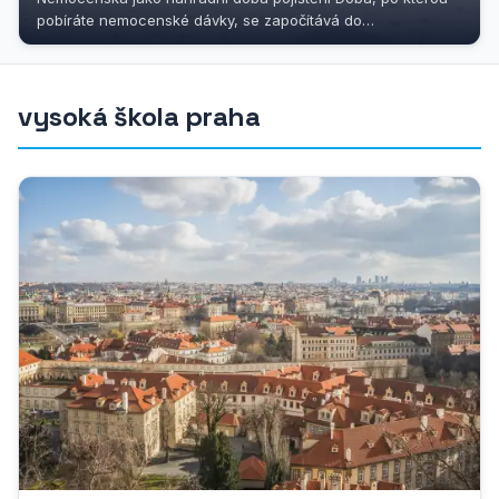
pobíráte nemocenské dávky, se započítává do
důchodového pojištění jako...
vysoká škola praha