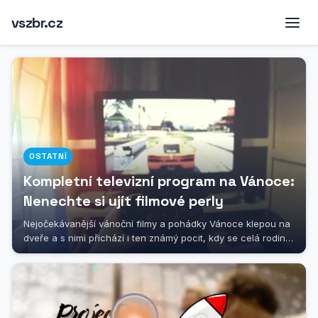
vszbr.cz
OSTATNÍ
Kompletní televizní program na Vánoce:
Nenechte si ujít filmové perly
Nejočekávanější vánoční filmy a pohádky Vánoce klepou na
dveře a s nimi přichází i ten známý pocit, kdy se celá rodina
sesedne kolem...