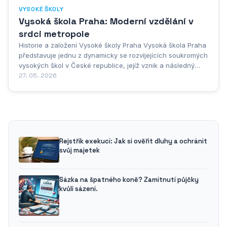
VYSOKÉ ŠKOLY
Vysoká škola Praha: Moderní vzdělání v
srdci metropole
Historie a založení Vysoké školy Praha Vysoká škola Praha
představuje jednu z dynamicky se rozvíjejících soukromých
vysokých škol v České republice, jejíž vznik a následný
vývoj úzce souvisí s transformačními procesy českého
27. 05. 2026
vysokoškolského vzdělávání po roce 1989. Založení této
instituce reagovalo na rostoucí...
Rejstřík exekucí: Jak si ověřit dluhy a ochránit
svůj majetek
Sázka na špatného koně? Zamítnutí půjčky
kvůli sázení.