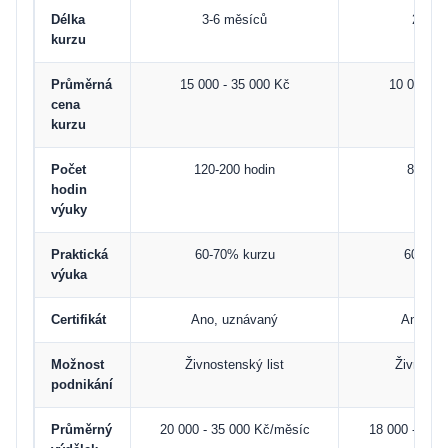
Délka
3-6 měsíců
2-4 m
kurzu
Průměrná
15 000 - 35 000 Kč
10 000 - 
cena
kurzu
Počet
120-200 hodin
80-150
hodin
výuky
Praktická
60-70% kurzu
60-70%
výuka
Certifikát
Ano, uznávaný
Ano, uz
Možnost
Živnostenský list
Živnosten
podnikání
Průměrný
20 000 - 35 000 Kč/měsíc
18 000 - 30 