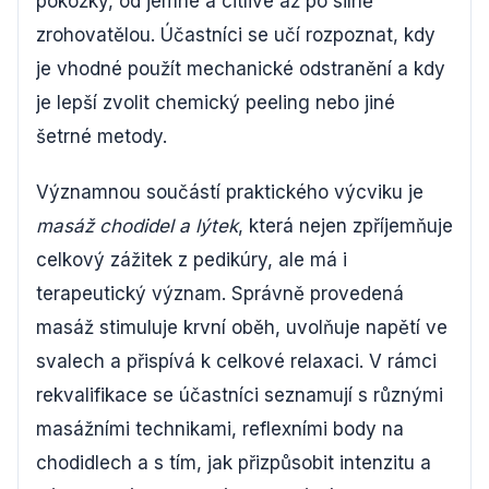
pokožky, od jemné a citlivé až po silně
zrohovatělou. Účastníci se učí rozpoznat, kdy
je vhodné použít mechanické odstranění a kdy
je lepší zvolit chemický peeling nebo jiné
šetrné metody.
Významnou součástí praktického výcviku je
masáž chodidel a lýtek
, která nejen zpříjemňuje
celkový zážitek z pedikúry, ale má i
terapeutický význam. Správně provedená
masáž stimuluje krvní oběh, uvolňuje napětí ve
svalech a přispívá k celkové relaxaci. V rámci
rekvalifikace se účastníci seznamují s různými
masážními technikami, reflexními body na
chodidlech a s tím, jak přizpůsobit intenzitu a