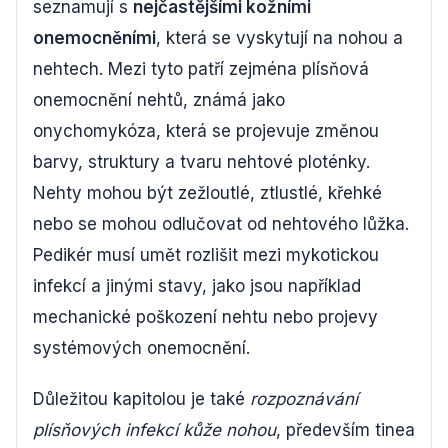
seznamují s
nejčastějšími kožními
onemocněními
, která se vyskytují na nohou a
nehtech. Mezi tyto patří zejména plísňová
onemocnění nehtů, známá jako
onychomykóza, která se projevuje změnou
barvy, struktury a tvaru nehtové ploténky.
Nehty mohou být zežloutlé, ztlustlé, křehké
nebo se mohou odlučovat od nehtového lůžka.
Pedikér musí umět rozlišit mezi mykotickou
infekcí a jinými stavy, jako jsou například
mechanické poškození nehtu nebo projevy
systémových onemocnění.
Důležitou kapitolou je také
rozpoznávání
plísňových infekcí kůže nohou
, především tinea