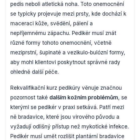
pedis neboli atletická noha. Toto onemocnění
se typicky projevuje mezi prsty, kde dochází k
maceraci kůže, svědění, pálení a
nepříjemnému zápachu. Pedikér musí znát
různé formy tohoto onemocnění, včetně
meziprstní, šupinaté a vezikulo-bulózní formy,
aby mohl klientovi poskytnout správné rady
ohledně další péče.
Rekvalifikační kurz pedikúry věnuje značnou
pozornost také
dalším kožním problémům
, se
kterými se pedikér v praxi setkává. Patří mezi
ně bradavice, které jsou virového původu a
vyžadují odlišný přístup než mykotické infekce.
Pedikér musí umět rozlišit plantární bradavice