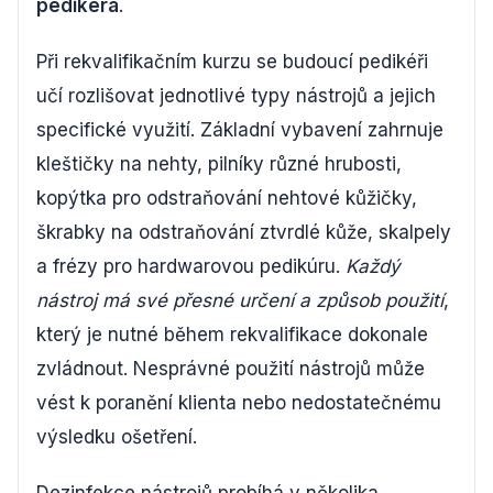
pedikéra
.
Při rekvalifikačním kurzu se budoucí pedikéři
učí rozlišovat jednotlivé typy nástrojů a jejich
specifické využití. Základní vybavení zahrnuje
kleštičky na nehty, pilníky různé hrubosti,
kopýtka pro odstraňování nehtové kůžičky,
škrabky na odstraňování ztvrdlé kůže, skalpely
a frézy pro hardwarovou pedikúru.
Každý
nástroj má své přesné určení a způsob použití
,
který je nutné během rekvalifikace dokonale
zvládnout. Nesprávné použití nástrojů může
vést k poranění klienta nebo nedostatečnému
výsledku ošetření.
Dezinfekce nástrojů probíhá v několika