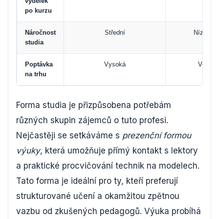
výdělek
po kurzu
Náročnost
Střední
Nízká až
studia
Poptávka
Vysoká
Velmi 
na trhu
Forma studia je přizpůsobena potřebám
různých skupin zájemců o tuto profesi.
Nejčastěji se setkáváme s
prezenční formou
výuky
, která umožňuje přímý kontakt s lektory
a praktické procvičování technik na modelech.
Tato forma je ideální pro ty, kteří preferují
strukturované učení a okamžitou zpětnou
vazbu od zkušených pedagogů. Výuka probíhá