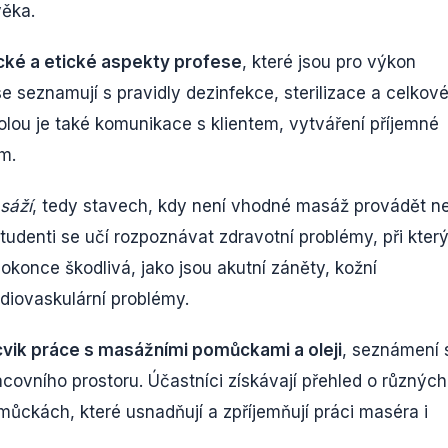
věka.
cké a etické aspekty profese
, které jsou pro výkon
e seznamují s pravidly dezinfekce, sterilizace a celkov
olou je také komunikace s klientem, vytváření příjemné
m.
sáží
, tedy stavech, kdy není vhodné masáž provádět n
tudenti se učí rozpoznávat zdravotní problémy, při kter
konce škodlivá, jako jsou akutní záněty, kožní
diovaskulární problémy.
vik práce s masážními pomůckami a oleji
, seznámení 
ovního prostoru. Účastníci získávají přehled o různých
můckách, které usnadňují a zpříjemňují práci maséra i