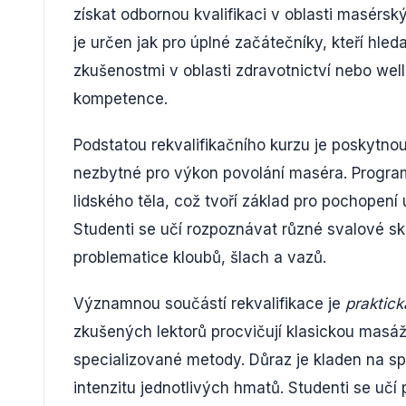
získat odbornou kvalifikaci v oblasti masérs
je určen jak pro úplné začátečníky, kteří hled
zkušenostmi v oblasti zdravotnictví nebo welln
kompetence.
Podstatou rekvalifikačního kurzu je poskytn
nezbytné pro výkon povolání maséra. Program
lidského těla, což tvoří základ pro pochopen
Studenti se učí rozpoznávat různé svalové sk
problematice kloubů, šlach a vazů.
Významnou součástí rekvalifikace je
praktic
zkušených lektorů procvičují klasickou masáž
specializované metody. Důraz je kladen na sp
intenzitu jednotlivých hmatů. Studenti se učí