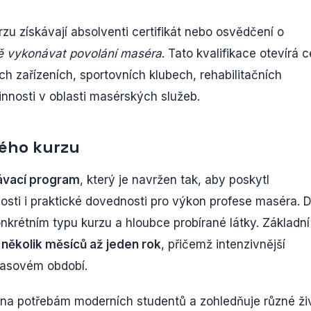
zu získávají absolventi certifikát nebo osvědčení o
ě vykonávat povolání maséra
. Tato kvalifikace otevírá 
h zařízeních, sportovních klubech, rehabilitačních
nnosti v oblasti masérských služeb.
kého kurzu
ávací program
, který je navržen tak, aby poskytl
sti i praktické dovednosti pro výkon profese maséra. 
onkrétním typu kurzu a hloubce probírané látky. Základní
í
několik měsíců až jeden rok
, přičemž intenzivnější
časovém období.
na potřebám moderních studentů a zohledňuje různé ži