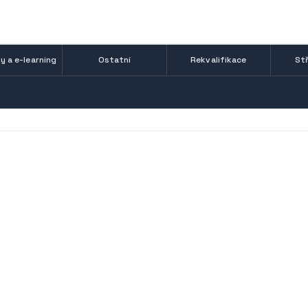
y a e-learning
Ostatní
Rekvalifikace
Stř