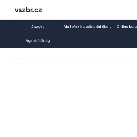
vszbr.cz
Jazyky
Mateřské a základní školy
Online kurz
Vysoké školy