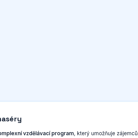
 maséry
omplexní vzdělávací program
, který umožňuje zájemc