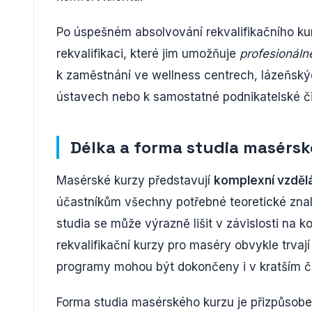
Po úspešném absolvování rekvalifikačního kur
rekvalifikaci, které jim umožňuje
profesionáln
k zaměstnání ve wellness centrech, lázeňskýc
ústavech nebo k samostatné podnikatelské či
Délka a forma studia masérs
Masérské kurzy představují
komplexní vzděl
účastníkům všechny potřebné teoretické znalo
studia se může výrazně lišit v závislosti na k
rekvalifikační kurzy pro maséry obvykle trvaj
programy mohou být dokončeny i v kratším 
Forma studia masérského kurzu je přizpůsobe