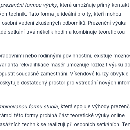
s
prezenční formou výuky
, která umožňuje přímý kontakt
ých technik. Tato forma je ideální pro ty, kteří mohou
jí osobní vedení zkušených odborníků. Prezenční výuka
dé setkání trvá několik hodin a kombinuje teoretickou
s pracovními nebo rodinnými povinnostmi, existuje možno
 varianta rekvalifikace masér umožňuje rozložit výuku d
 opustit současné zaměstnání. Víkendové kurzy obvykle
poskytuje dostatečný prostor pro vstřebání nových info
mbinovanou formu studia
, která spojuje výhody prezenč
 rámci této formy probíhá část teoretické výuky online
sážních technik se realizují při osobních setkáních. Te