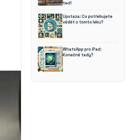
teď!
Upstaza: Co potřebujete
vědět o tomto léku?
WhatsApp pro iPad:
Konečně tady?