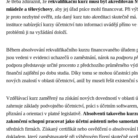
Je třeba zdůraznit, že
rekvalifikační kurz musí být akreditován M
mládeže a tělovýchovy
, aby jej úřad práce mohl financovat. Při vý
je proto nezbytné ověřit, zda daný kurz tuto akreditaci skutečně 
instituce nabízející kurzy účetnictví tuto informaci uvádějí přímo v
problémů ji na vyžádání doloží.
Během absolvování rekvalifikačního kurzu financovaného úřadem prá
jsou vedeni v evidenci uchazečů o zaměstnání, nárok na
podporu při
podpora představuje určité procento z předchozího průměrného výdě
finanční zajištění po dobu studia. Díky tomu se mohou účastníci pln
nových znalostí v oblasti účetnictví, aniž by museli řešit existenční st
Vzdělávací kurz zaměřený na získání nových dovedností v oblasti ú
zahrnuje základy podvojného účetnictví, práci s účetním software
přiznání a orientaci v platné legislativě.
Absolventi takového kurz
zakončení schopni pracovat jako účetní asistenti nebo samostat
středních firmách. Získaný certifikát nebo osvědčení o absolvování 
dokladem, který zaměstnavatelé při výběrovém řízení skutečně oceň