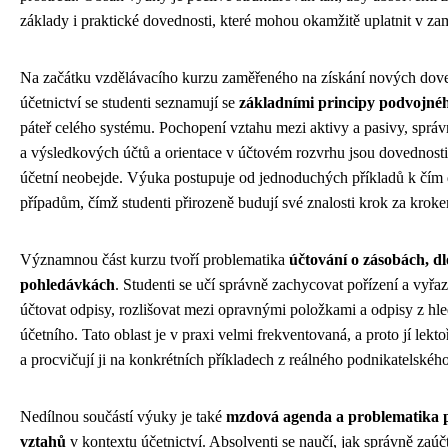
základy i praktické dovednosti, které mohou okamžitě uplatnit v za
Na začátku vzdělávacího kurzu zaměřeného na získání nových doved
účetnictví se studenti seznamují se
základními principy podvojnéh
páteř celého systému. Pochopení vztahu mezi aktivy a pasivy, spr
a výsledkových účtů a orientace v účtovém rozvrhu jsou dovednosti
účetní neobejde. Výuka postupuje od jednoduchých příkladů k čím d
případům, čímž studenti přirozeně budují své znalosti krok za krok
Významnou část kurzu tvoří problematika
účtování o zásobách, 
pohledávkách
. Studenti se učí správně zachycovat pořízení a vyřaz
účtovat odpisy, rozlišovat mezi opravnými položkami a odpisy z hl
účetního. Tato oblast je v praxi velmi frekventovaná, a proto jí lekto
a procvičují ji na konkrétních příkladech z reálného podnikatelského
Nedílnou součástí výuky je také
mzdová agenda a problematika 
vztahů
v kontextu účetnictví. Absolventi se naučí, jak správně za