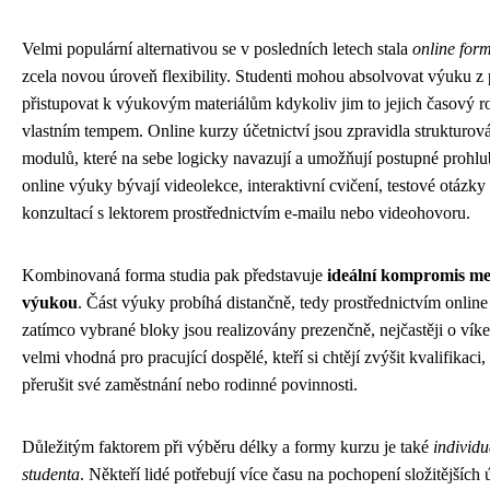
Velmi populární alternativou se v posledních letech stala
online for
zcela novou úroveň flexibility. Studenti mohou absolvovat výuku z
přistupovat k výukovým materiálům kdykoliv jim to jejich časový r
vlastním tempem. Online kurzy účetnictví jsou zpravidla strukturo
modulů, které na sebe logicky navazují a umožňují postupné prohlub
online výuky bývají videolekce, interaktivní cvičení, testové otázky
konzultací s lektorem prostřednictvím e-mailu nebo videohovoru.
Kombinovaná forma studia pak představuje
ideální kompromis mez
výukou
. Část výuky probíhá distančně, tedy prostřednictvím online
zatímco vybrané bloky jsou realizovány prezenčně, nejčastěji o vík
velmi vhodná pro pracující dospělé, kteří si chtějí zvýšit kvalifikaci
přerušit své zaměstnání nebo rodinné povinnosti.
Důležitým faktorem při výběru délky a formy kurzu je také
individ
studenta
. Někteří lidé potřebují více času na pochopení složitějších 