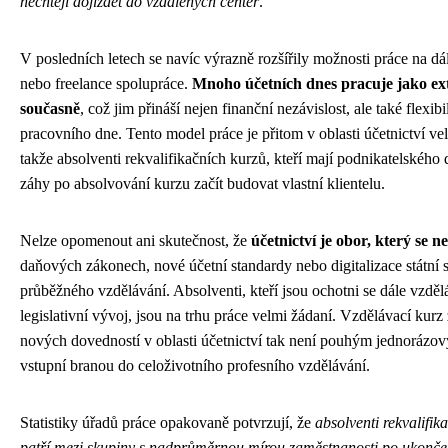
nechtějí dojíždět do vzdálených center
.
V posledních letech se navíc výrazně rozšířily možnosti práce na dá
nebo freelance spolupráce.
Mnoho účetních dnes pracuje jako ext
současně
, což jim přináší nejen finanční nezávislost, ale také flexibi
pracovního dne. Tento model práce je přitom v oblasti účetnictví ve
takže absolventi rekvalifikačních kurzů, kteří mají podnikatelské
záhy po absolvování kurzu začít budovat vlastní klientelu.
Nelze opomenout ani skutečnost, že
účetnictví je obor, který se ne
daňových zákonech, nové účetní standardy nebo digitalizace státní 
průběžného vzdělávání. Absolventi, kteří jsou ochotni se dále vzdělá
legislativní vývoj, jsou na trhu práce velmi žádaní. Vzdělávací kur
nových dovedností v oblasti účetnictví tak není pouhým jednorázov
vstupní branou do celoživotního profesního vzdělávání.
Statistiky úřadů práce opakovaně potvrzují, že
absolventi rekvalifik
patří mezi skupiny s nadprůměrnou mírou zaměstnanosti po ukončen