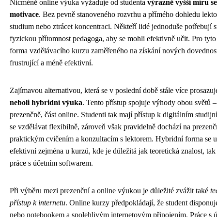
Nicméně online výuka vyžaduje od studenta
výrazně vyšší míru se
motivace
. Bez pevně stanoveného rozvrhu a přímého dohledu lekto
studium nebo ztrácet koncentraci. Někteří lidé jednoduše potřebují s
fyzickou přítomnost pedagoga, aby se mohli efektivně učit. Pro tyt
forma vzdělávacího kurzu zaměřeného na získání nových dovedností 
frustrující a méně efektivní.
Zajímavou alternativou, která se v poslední době stále více prosazuj
neboli hybridní výuka
. Tento přístup spojuje výhody obou světů 
prezenčně, část online. Studenti tak mají přístup k digitálním stud
se vzdělávat flexibilně, zároveň však pravidelně dochází na prezenčn
praktickým cvičením a konzultacím s lektorem. Hybridní forma se u
efektivní zejména u kurzů, kde je důležitá jak teoretická znalost, ta
práce s účetním softwarem.
Při výběru mezi prezenční a online výukou je důležité zvážit také
te
přístup k internetu
. Online kurzy předpokládají, že student disponu
nebo notebookem a spolehlivým internetovým připojením. Práce s ú