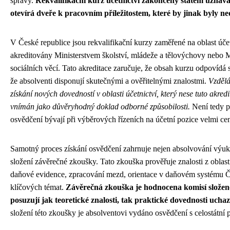
správy.
Rekvalifikační kurz účetnictví zakončený státem uznáv
otevírá dveře k pracovním příležitostem, které by jinak byly ne
V České republice jsou rekvalifikační kurzy zaměřené na oblast účet
akreditovány Ministerstvem školství, mládeže a tělovýchovy nebo M
sociálních věcí. Tato akreditace zaručuje, že obsah kurzu odpovíd
že absolventi disponují skutečnými a ověřitelnými znalostmi.
Vzdělá
získání nových dovedností v oblasti účetnictví, který nese tuto akredi
vnímán jako důvěryhodný doklad odborné způsobilosti.
Není tedy p
osvědčení bývají při výběrových řízeních na účetní pozice velmi ce
Samotný proces získání osvědčení zahrnuje nejen absolvování výuky
složení závěrečné zkoušky. Tato zkouška prověřuje znalosti z oblast
daňové evidence, zpracování mezd, orientace v daňovém systému Če
klíčových témat.
Závěrečná zkouška je hodnocena komisí složen
posuzují jak teoretické znalosti, tak praktické dovednosti uchaz
složení této zkoušky je absolventovi vydáno osvědčení s celostátní p