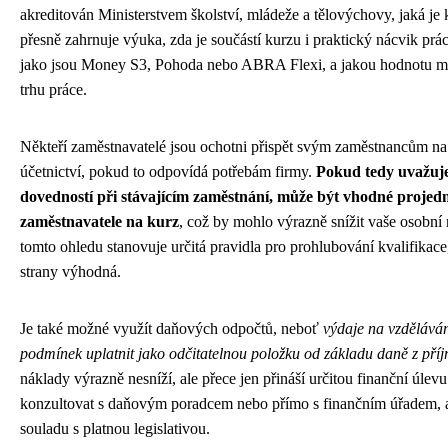
akreditován Ministerstvem školství, mládeže a tělovýchovy, jaká je k
přesně zahrnuje výuka, zda je součástí kurzu i praktický nácvik prá
jako jsou Money S3, Pohoda nebo ABRA Flexi, a jakou hodnotu má 
trhu práce.
Někteří zaměstnavatelé jsou ochotni přispět svým zaměstnancům na 
účetnictví, pokud to odpovídá potřebám firmy.
Pokud tedy uvažujet
dovedností při stávajícím zaměstnání, může být vhodné projed
zaměstnavatele na kurz
, což by mohlo výrazně snížit vaše osobní
tomto ohledu stanovuje určitá pravidla pro prohlubování kvalifikac
strany výhodná.
Je také možné využít daňových odpočtů, neboť
výdaje na vzděláván
podmínek uplatnit jako odčitatelnou položku od základu daně z pří
náklady výrazně nesníží, ale přece jen přináší určitou finanční úle
konzultovat s daňovým poradcem nebo přímo s finančním úřadem, 
souladu s platnou legislativou.