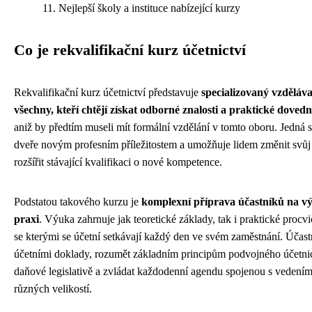
Nejlepší školy a instituce nabízející kurzy
Co je rekvalifikační kurz účetnictví
Rekvalifikační kurz účetnictví představuje
specializovaný vzděláv
všechny, kteří chtějí získat odborné znalosti a praktické dovedno
aniž by předtím museli mít formální vzdělání v tomto oboru. Jedná se
dveře novým profesním příležitostem a umožňuje lidem změnit svůj 
rozšířit stávající kvalifikaci o nové kompetence.
Podstatou takového kurzu je
komplexní příprava účastníků na vý
praxi
. Výuka zahrnuje jak teoretické základy, tak i praktické procvi
se kterými se účetní setkávají každý den ve svém zaměstnání. Účastn
účetními doklady, rozumět základním principům podvojného účetnict
daňové legislativě a zvládat každodenní agendu spojenou s vedením 
různých velikostí.