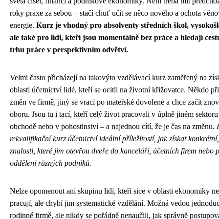
světa čísel, financí a podnikové ekonomiky. Není třeba mít předchoz
roky praxe za sebou – stačí chuť učit se něco nového a ochota věnov
energie.
Kurz je vhodný pro absolventy středních škol, vysokoš
ale také pro lidi, kteří jsou momentálně bez práce a hledají cest
trhu práce v perspektivním odvětví.
Velmi často přicházejí na takovýto vzdělávací kurz zaměřený na zí
oblasti účetnictví lidé, kteří se ocitli na životní křižovatce. Někdo p
změn ve firmě, jiný se vrací po mateřské dovolené a chce začít znovu
oboru. Jsou tu i tací, kteří celý život pracovali v úplně jiném sektor
obchodě nebo v pohostinství – a najednou cítí, že je čas na změnu.
rekvalifikační kurz účetnictví ideální příležitostí, jak získat konkrétní
znalosti, které jim otevřou dveře do kanceláří, účetních firem neb
oddělení různých podniků.
Nelze opomenout ani skupinu lidí, kteří sice v oblasti ekonomiky ne
pracují, ale chybí jim systematické vzdělání. Možná vedou jednoduc
rodinné firmě, ale nikdy se pořádně nenaučili, jak správně postupov