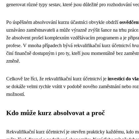
generovat různé typy sestav, které jsou důležité pro rozhodování ve
Po úspěšném absolvování kurzu účastníci obvykle obdrží
osvědčení
uznáváno zaměstnavateli a může výrazně zvýšit šance na trhu práce
že absolvent prošel komplexním vzdělávacím programem a je připr
profese. V mnoha případech bývá rekvalifikační kurz účetnictví
hra
činí finančně dostupným i pro ty, kteří jsou momentálně bez zaměstn
změně.
Celkově lze říci, že rekvalifikační kurz účetnictví je
investicí do vl
se dokáže velmi rychle vrátit v podobě nového zaměstnání nebo rozš
možností.
Kdo může kurz absolvovat a proč
Rekvalifikační kurz účetnictví je otevřen prakticky každému, kdo 