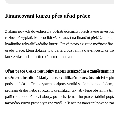
Financování kurzu přes úřad práce
Získání nových dovedností v oblasti účetnictví představuje investici
rozhodně vyplatí. Mnoho lidí však naráží na finanční překážku, kter
kvalitního rekvalifikačního kurzu. Právě proto existuje možnost fin
úřadu práce, která dokáže tuto bariéru odstranit a otevřít cestu ke vzd
kurz z vlastních prostředků nemohli dovolit.
Úřad práce České republiky nabízí uchazečům o zaměstnání i
možnost uhradit náklady na rekvalifikační kurz účetnictví
v pln
podstatné části. Tento systém podpory vznikl s cílem pomoci lidem, 
profesní dráhu nebo si rozšířit kvalifikaci tak, aby lépe obstáli na tr
patří dlouhodobě mezi obory, po nichž je na trhu práce stabilní pop
takového kurzu proto výrazně zvyšuje šance na nalezení nového za