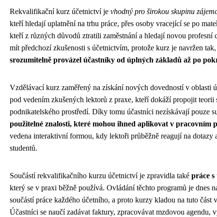
Rekvalifikační kurz účetnictví je
vhodný pro širokou skupinu zájem
kteří hledají uplatnění na trhu práce, přes osoby vracející se po mate
kteří z různých důvodů ztratili zaměstnání a hledají novou profesn
mít předchozí zkušenosti s účetnictvím, protože kurz je navržen tak
srozumitelně provázel účastníky od úplných základů až po pokr
Vzdělávací kurz zaměřený na získání nových dovedností v oblasti ú
pod vedením zkušených lektorů z praxe, kteří dokáží propojit teorii 
podnikatelského prostředí. Díky tomu účastníci nezískávají pouze su
použitelné znalosti, které mohou ihned aplikovat v pracovním p
vedena interaktivní formou, kdy lektoři průběžně reagují na dotazy 
studentů.
Součástí rekvalifikačního kurzu účetnictví je zpravidla také
práce s
který se v praxi běžně používá. Ovládání těchto programů je dnes 
součástí práce každého účetního, a proto kurzy kladou na tuto část
Účastníci se naučí zadávat faktury, zpracovávat mzdovou agendu, v