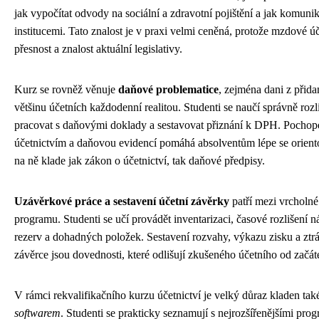
jak vypočítat odvody na sociální a zdravotní pojištění a jak komuni
institucemi. Tato znalost je v praxi velmi ceněná, protože mzdové ú
přesnost a znalost aktuální legislativy.
Kurz se rovněž věnuje
daňové problematice
, zejména dani z přida
většinu účetních každodenní realitou. Studenti se naučí správně rozl
pracovat s daňovými doklady a sestavovat přiznání k DPH. Pochop
účetnictvím a daňovou evidencí pomáhá absolventům lépe se oriento
na ně klade jak zákon o účetnictví, tak daňové předpisy.
Uzávěrkové práce a sestavení účetní závěrky
patří mezi vrcholné
programu. Studenti se učí provádět inventarizaci, časové rozlišení 
rezerv a dohadných položek. Sestavení rozvahy, výkazu zisku a ztrát
závěrce jsou dovednosti, které odlišují zkušeného účetního od začát
V rámci rekvalifikačního kurzu účetnictví je velký důraz kladen ta
softwarem
. Studenti se prakticky seznamují s nejrozšířenějšími pro