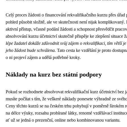
Celý proces žádosti o financování rekvalifikačního kurzu přes úřad
pohled působit složitě, ale ve skutečnosti není nijak komplikovaný.
aktivní přístup, včasné podání žádosti a schopnost přesvědčit praco
absolvování kurzu účetnictví skutečně přispěje ke zlepšení situace ž
lépe žadatel dokáže zdůvodnit svůj zájem o rekvalifikaci, tím větší 
jeho žádost bude schválena.
Tato cesta ke vzdělání je proto dostup
o ni projeví zájem a udělá potřebné kroky.
Náklady na kurz bez státní podpory
Pokud se rozhodnete absolvovat rekvalifikační kurz účetnictví bez j
musíte počítat s tím, že veškeré náklady ponesete výhradně ze svého
Ceny těchto kurzů se na českém trhu pohybují v poměrně širokém roz
na délce výuky, rozsahu probírané látky, renomé vzdělávací instituc
ať už se jedná o prezenční, online nebo kombinovanou variantu.