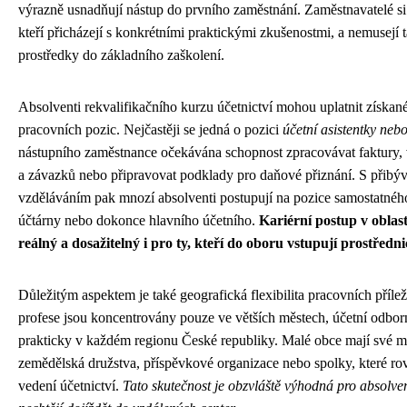
výrazně usnadňují nástup do prvního zaměstnání. Zaměstnavatelé si
kteří přicházejí s konkrétními praktickými zkušenostmi, a nemusejí t
prostředky do základního zaškolení.
Absolventi rekvalifikačního kurzu účetnictví mohou uplatnit získané
pracovních pozic. Nejčastěji se jedná o pozici
účetní asistentky nebo
nástupního zaměstnance očekávána schopnost zpracovávat faktury, 
a závazků nebo připravovat podklady pro daňové přiznání. S přibýva
vzděláváním pak mnozí absolventi postupují na pozice samostatnéh
účtárny nebo dokonce hlavního účetního.
Kariérní postup v oblasti
reálný a dosažitelný i pro ty, kteří do oboru vstupují prostředn
Důležitým aspektem je také geografická flexibilita pracovních přílež
profese jsou koncentrovány pouze ve větších městech, účetní odborn
prakticky v každém regionu České republiky. Malé obce mají své mí
zemědělská družstva, příspěvkové organizace nebo spolky, které rovn
vedení účetnictví.
Tato skutečnost je obzvláště výhodná pro absolve