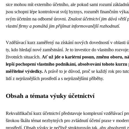
sice mohou mít externího účetního, ale pokud sami rozumí základní
jsou schopni lépe kontrolovat svůj byznys, rozumět finančním výk
svým účetním na odborné úrovni.
Znalost účetnictví jim dává větší
vlastní firmy a pomáhá jim přijímat informovanější rozhodnutí.
Vzdělávací kurz zaměřený na získání nových dovedností v oblasti úč
ty, kdo hledají nové zaměstnání. Je to investice do vlastního rozvoje
životních situacích.
Ať už jde o kariérní posun, změnu oboru, ná
lepší pochopení vlastního podnikání, absolvování tohoto kurzu 
měřitelné výsledky.
A právě to je důvod, proč se každý rok pro tut
lidí z nejrůznějších prostředí a s nejrůznějšími příběhy.
Obsah a témata výuky účetnictví
Rekvalifikační kurz účetnictví představuje komplexní vzdělávací p
širokou škálu témat nezbytných pro zvládnutí účetní praxe v mode
prostředí. Obsah výuky je pečlivě strukturován tak, aby absolventi z