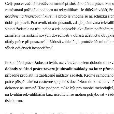
Celý proces začíná návštěvou místně příslušného úřadu práce, kde
zaměstnání požádá o podporu na rekvalifikaci. Je důležité vědět, že
dosáhne na financování kurzu
, a proto je vhodné se na schůzku s 
dobře připravit. Pracovník úřadu posoudí, zda je plánovaná rekval
situaci žadatele na trhu práce a zda odpovídá aktuálním potřebám r
zaměřený na získání nových dovedností v oblasti účetnictví obvykle s
úřady práce při posuzování žádostí zohledňují, protože účetní odbor
všech odvětvích hospodářství.
Pokud úřad práce žádost schválí, uzavře s žadatelem dohodu o rekva
dohody se úřad práce zavazuje uhradit náklady na kurz přímo v
případně proplatit již zaplacené náklady žadateli. Kromě samotnéh
práce přispět také na cestovné spojené s docházkou do kurzu, a v n
dokonce na stravné. Tato podpora může být pro mnohé rozhodující,
na kvalitní rekvalifikační kurz účetnictví se mohou pohybovat v řádu
tisíc korun.