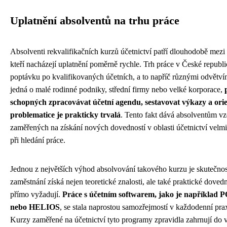
Uplatnění absolventů na trhu práce
Absolventi rekvalifikačních kurzů účetnictví patří dlouhodobě mezi
kteří nacházejí uplatnění poměrně rychle. Trh práce v České republi
poptávku po kvalifikovaných účetních, a to napříč různými odvětví
jedná o malé rodinné podniky, střední firmy nebo velké korporace,
schopných zpracovávat účetní agendu, sestavovat výkazy a orie
problematice je prakticky trvalá
. Tento fakt dává absolventům v
zaměřených na získání nových dovedností v oblasti účetnictví velmi
při hledání práce.
Jednou z největších výhod absolvování takového kurzu je skutečnos
zaměstnání získá nejen teoretické znalosti, ale také praktické doved
přímo vyžadují.
Práce s účetním softwarem, jako je napříkla
nebo HELIOS
, se stala naprostou samozřejmostí v každodenní pra
Kurzy zaměřené na účetnictví tyto programy zpravidla zahrnují do