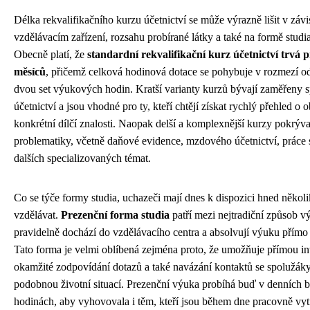
Délka rekvalifikačního kurzu účetnictví se může výrazně lišit v závi
vzdělávacím zařízení, rozsahu probírané látky a také na formě studia
Obecně platí, že
standardní rekvalifikační kurz účetnictví trvá př
měsíců
, přičemž celková hodinová dotace se pohybuje v rozmezí o
dvou set výukových hodin. Kratší varianty kurzů bývají zaměřeny s
účetnictví a jsou vhodné pro ty, kteří chtějí získat rychlý přehled o 
konkrétní dílčí znalosti. Naopak delší a komplexnější kurzy pokrývaj
problematiky, včetně daňové evidence, mzdového účetnictví, práce 
dalších specializovaných témat.
Co se týče formy studia, uchazeči mají dnes k dispozici hned několi
vzdělávat.
Prezenční forma studia
patří mezi nejtradiční způsob v
pravidelně dochází do vzdělávacího centra a absolvují výuku přímo
Tato forma je velmi oblíbená zejména proto, že umožňuje přímou int
okamžité zodpovídání dotazů a také navázání kontaktů se spolužáky
podobnou životní situací. Prezenční výuka probíhá buď v denních b
hodinách, aby vyhovovala i těm, kteří jsou během dne pracovně vyt