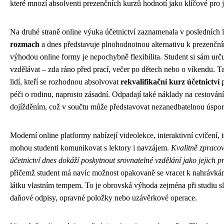
které mnozí absolventi prezenčních kurzů hodnotí jako klíčové pro j
Na druhé straně online výuka účetnictví zaznamenala v posledních 
rozmach
a dnes představuje plnohodnotnou alternativu k prezenční
výhodou online formy je nepochybně flexibilita. Student si sám urč
vzdělávat – zda ráno před prací, večer po dětech nebo o víkendu. 
lidí, kteří se rozhodnou absolvovat
rekvalifikační kurz účetnictví
p
péči o rodinu, naprosto zásadní. Odpadají také náklady na cestování
dojížděním, což v součtu může představovat nezanedbatelnou úspor
Moderní online platformy nabízejí videolekce, interaktivní cvičení, t
mohou studenti komunikovat s lektory i navzájem.
Kvalitně zpracov
účetnictví dnes dokáží poskytnout srovnatelné vzdělání jako jejich p
přičemž student má navíc možnost opakovaně se vracet k nahrávká
látku vlastním tempem. To je obrovská výhoda zejména při studiu slo
daňové odpisy, opravné položky nebo uzávěrkové operace.