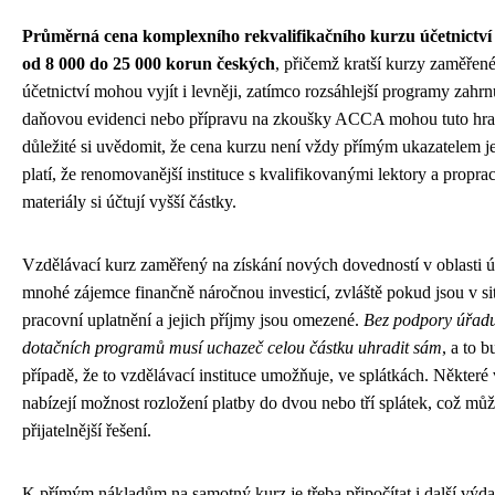
Průměrná cena komplexního rekvalifikačního kurzu účetnictví 
od 8 000 do 25 000 korun českých
, přičemž kratší kurzy zaměřen
účetnictví mohou vyjít i levněji, zatímco rozsáhlejší programy zahrn
daňovou evidenci nebo přípravu na zkoušky ACCA mohou tuto hrani
důležité si uvědomit, že cena kurzu není vždy přímým ukazatelem je
platí, že renomovanější instituce s kvalifikovanými lektory a propr
materiály si účtují vyšší částky.
Vzdělávací kurz zaměřený na získání nových dovedností v oblasti ú
mnohé zájemce finančně náročnou investicí, zvláště pokud jsou v si
pracovní uplatnění a jejich příjmy jsou omezené.
Bez podpory úřadu
dotačních programů musí uchazeč celou částku uhradit sám
, a to 
případě, že to vzdělávací instituce umožňuje, ve splátkách. Některé
nabízejí možnost rozložení platby do dvou nebo tří splátek, což mů
přijatelnější řešení.
K přímým nákladům na samotný kurz je třeba připočítat i další výda