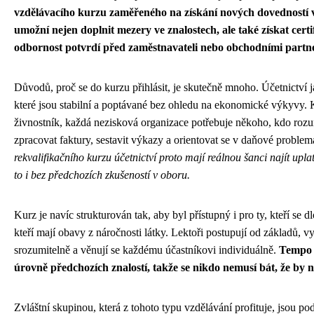
vzdělávacího kurzu zaměřeného na získání nových dovedností v 
umožní nejen doplnit mezery ve znalostech, ale také získat certif
odbornost potvrdí před zaměstnavateli nebo obchodními partn
Důvodů, proč se do kurzu přihlásit, je skutečně mnoho. Účetnictví j
které jsou stabilní a poptávané bez ohledu na ekonomické výkyvy. 
živnostník, každá nezisková organizace potřebuje někoho, kdo roz
zpracovat faktury, sestavit výkazy a orientovat se v daňové problem
rekvalifikačního kurzu účetnictví proto mají reálnou šanci najít upl
to i bez předchozích zkušeností v oboru.
Kurz je navíc strukturován tak, aby byl přístupný i pro ty, kteří se 
kteří mají obavy z náročnosti látky. Lektoři postupují od základů, v
srozumitelně a věnují se každému účastníkovi individuálně.
Tempo 
úrovně předchozích znalostí, takže se nikdo nemusí bát, že by 
Zvláštní skupinou, která z tohoto typu vzdělávání profituje, jsou pod