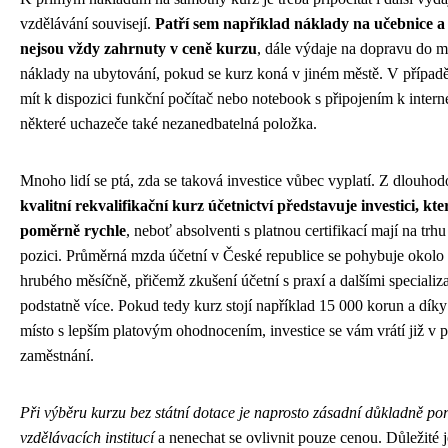
vzdělávání souvisejí.
Patří sem například náklady na učebnice a s
nejsou vždy zahrnuty v ceně kurzu
, dále výdaje na dopravu do m
náklady na ubytování, pokud se kurz koná v jiném městě. V případě
mít k dispozici funkční počítač nebo notebook s připojením k intern
některé uchazeče také nezanedbatelná položka.
Mnoho lidí se ptá, zda se taková investice vůbec vyplatí. Z dlouhodo
kvalitní rekvalifikační kurz účetnictví představuje investici, kte
poměrně rychle
, neboť absolventi s platnou certifikací mají na trh
pozici. Průměrná mzda účetní v České republice se pohybuje okolo
hrubého měsíčně, přičemž zkušení účetní s praxí a dalšími speciali
podstatně více. Pokud tedy kurz stojí například 15 000 korun a dík
místo s lepším platovým ohodnocením, investice se vám vrátí již v
zaměstnání.
Při výběru kurzu bez státní dotace je naprosto zásadní důkladně p
vzdělávacích institucí
a nenechat se ovlivnit pouze cenou. Důležité je 