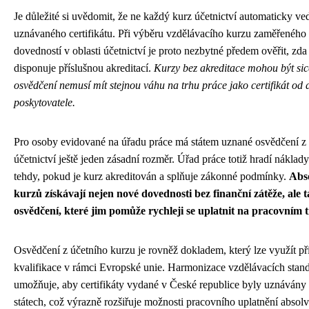
Je důležité si uvědomit, že ne každý kurz účetnictví automaticky ve
uznávaného certifikátu. Při výběru vzdělávacího kurzu zaměřeného
dovedností v oblasti účetnictví je proto nezbytné předem ověřit, zda
disponuje příslušnou akreditací.
Kurzy bez akreditace mohou být sic
osvědčení nemusí mít stejnou váhu na trhu práce jako certifikát od
poskytovatele.
Pro osoby evidované na úřadu práce má státem uznané osvědčení z 
účetnictví ještě jeden zásadní rozměr. Úřad práce totiž hradí náklady
tehdy, pokud je kurz akreditován a splňuje zákonné podmínky.
Abso
kurzů získávají nejen nové dovednosti bez finanční zátěže, ale
osvědčení, které jim pomůže rychleji se uplatnit na pracovním 
Osvědčení z účetního kurzu je rovněž dokladem, který lze využít při
kvalifikace v rámci Evropské unie. Harmonizace vzdělávacích stand
umožňuje, aby certifikáty vydané v České republice byly uznávány 
státech, což výrazně rozšiřuje možnosti pracovního uplatnění absol