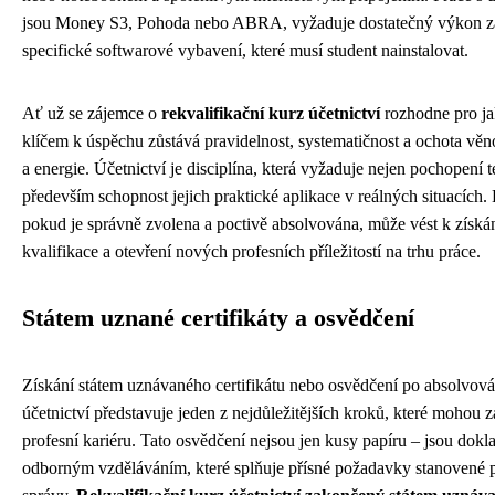
jsou Money S3, Pohoda nebo ABRA, vyžaduje dostatečný výkon zař
specifické softwarové vybavení, které musí student nainstalovat.
Ať už se zájemce o
rekvalifikační kurz účetnictví
rozhodne pro ja
klíčem k úspěchu zůstává pravidelnost, systematičnost a ochota věn
a energie. Účetnictví je disciplína, která vyžaduje nejen pochopení t
především schopnost jejich praktické aplikace v reálných situacích
pokud je správně zvolena a poctivě absolvována, může vést k získ
kvalifikace a otevření nových profesních příležitostí na trhu práce.
Státem uznané certifikáty a osvědčení
Získání státem uznávaného certifikátu nebo osvědčení po absolvová
účetnictví představuje jeden z nejdůležitějších kroků, které mohou z
profesní kariéru. Tato osvědčení nejsou jen kusy papíru – jsou dokla
odborným vzděláváním, které splňuje přísné požadavky stanovené p