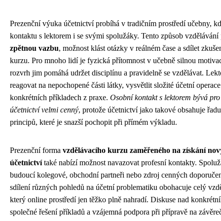
Prezenční výuka účetnictví probíhá v tradičním prostředí učebny, k
kontaktu s lektorem i se svými spolužáky. Tento způsob vzdělávání 
zpětnou vazbu
, možnost klást otázky v reálném čase a sdílet zkušen
kurzu. Pro mnoho lidí je fyzická přítomnost v učebně silnou motiva
rozvrh jim pomáhá udržet disciplínu a pravidelně se vzdělávat. Lek
reagovat na nepochopené části látky, vysvětlit složité účetní operac
konkrétních příkladech z praxe.
Osobní kontakt s lektorem bývá pro 
účetnictví velmi cenný
, protože účetnictví jako takové obsahuje řad
principů, které je snazší pochopit při přímém výkladu.
Prezenční forma
vzdělávacího kurzu zaměřeného na získání nový
účetnictví
také nabízí možnost navazovat profesní kontakty. Spolu
budoucí kolegové, obchodní partneři nebo zdroj cenných doporuče
sdílení různých pohledů na účetní problematiku obohacuje celý vzd
který online prostředí jen těžko plně nahradí. Diskuse nad konkrét
společné řešení příkladů a vzájemná podpora při přípravě na závěre