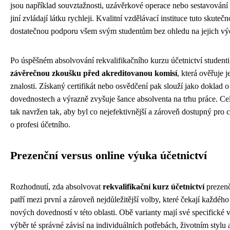
jsou například souvztažnosti, uzávěrkové operace nebo sestavování 
jiní zvládají látku rychleji. Kvalitní vzdělávací instituce tuto skuteč
dostatečnou podporu všem svým studentům bez ohledu na jejich výc
Po úspěšném absolvování rekvalifikačního kurzu účetnictví studenti
závěrečnou zkoušku před akreditovanou komisí
, která ověřuje j
znalosti. Získaný certifikát nebo osvědčení pak slouží jako doklad 
dovednostech a výrazně zvyšuje šance absolventa na trhu práce. Cel
tak navržen tak, aby byl co nejefektivnější a zároveň dostupný pro 
o profesi účetního.
Prezenční versus online výuka účetnictví
Rozhodnutí, zda absolvovat
rekvalifikační kurz účetnictví
prezenč
patří mezi první a zároveň nejdůležitější volby, které čekají každéh
nových dovedností v této oblasti. Obě varianty mají své specifické
výběr té správné závisí na individuálních potřebách, životním stylu 