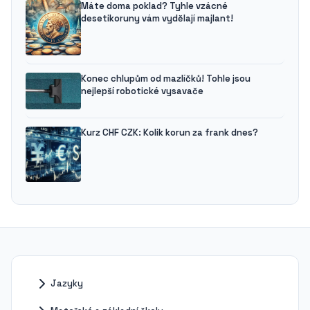
Máte doma poklad? Tyhle vzácné
desetikoruny vám vydělají majlant!
Konec chlupům od mazlíčků! Tohle jsou
nejlepší robotické vysavače
Kurz CHF CZK: Kolik korun za frank dnes?
Jazyky