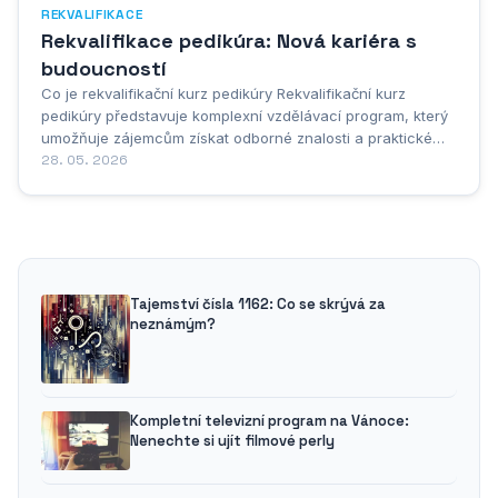
REKVALIFIKACE
Rekvalifikace pedikúra: Nová kariéra s
budoucností
Co je rekvalifikační kurz pedikúry Rekvalifikační kurz
pedikúry představuje komplexní vzdělávací program, který
umožňuje zájemcům získat odborné znalosti a praktické
dovednosti v oblasti péče o nohy a nehty. Tento typ
28. 05. 2026
vzdělávání je určen především lidem, kteří hledají nové
profesní uplatnění nebo chtějí...
Tajemství čísla 1162: Co se skrývá za
neznámým?
Kompletní televizní program na Vánoce:
Nenechte si ujít filmové perly