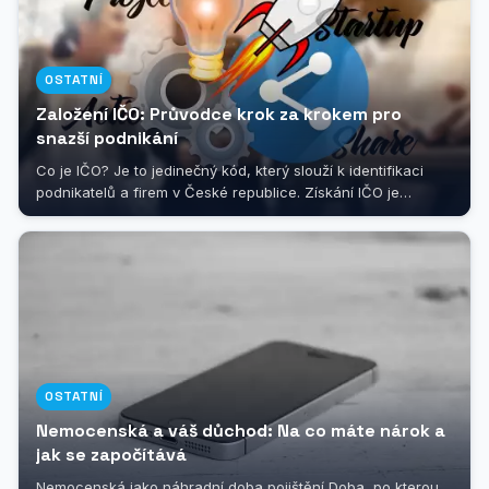
OSTATNÍ
Založení IČO: Průvodce krok za krokem pro
snazší podnikání
Co je IČO? Je to jedinečný kód, který slouží k identifikaci
podnikatelů a firem v České republice. Získání IČO je
nezbytným krokem pro...
OSTATNÍ
Nemocenská a váš důchod: Na co máte nárok a
jak se započítává
Nemocenská jako náhradní doba pojištění Doba, po kterou