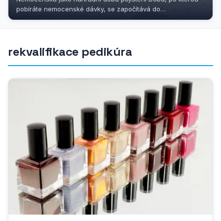
pobíráte nemocenské dávky, se započítává do
důchodového pojištění jako...
rekvalifikace pedikúra