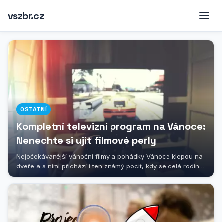
vszbr.cz
OSTATNÍ
Kompletní televizní program na Vánoce:
Nenechte si ujít filmové perly
Nejočekávanější vánoční filmy a pohádky Vánoce klepou na
dveře a s nimi přichází i ten známý pocit, kdy se celá rodina
sesedne kolem...