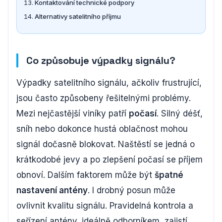
Kontaktování technické podpory
Alternativy satelitního příjmu
Co způsobuje výpadky signálu?
Výpadky satelitního signálu, ačkoliv frustrující,
jsou často způsobeny řešitelnými problémy.
Mezi nejčastější viníky patří
počasí
. Silný déšť,
sníh nebo dokonce hustá oblačnost mohou
signál dočasně blokovat. Naštěstí se jedná o
krátkodobé jevy a po zlepšení počasí se příjem
obnoví. Dalším faktorem může být
špatné
nastavení antény
. I drobný posun může
ovlivnit kvalitu signálu. Pravidelná kontrola a
seřízení antény, ideálně odborníkem, zajistí