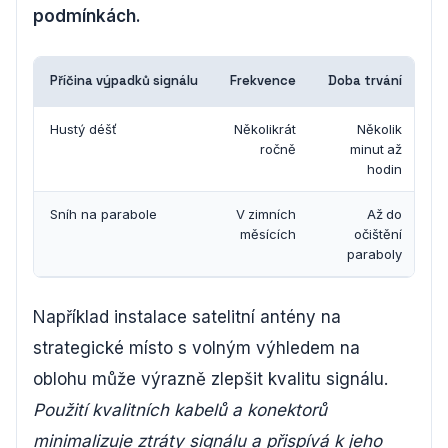
podmínkách.
Příčina výpadků signálu
Frekvence
Doba trvání
Hustý déšť
Několikrát
Několik
ročně
minut až
hodin
Sníh na parabole
V zimních
Až do
měsících
očištění
paraboly
Například instalace satelitní antény na
strategické místo s volným výhledem na
oblohu může výrazně zlepšit kvalitu signálu.
Použití kvalitních kabelů a konektorů
minimalizuje ztráty signálu a přispívá k jeho