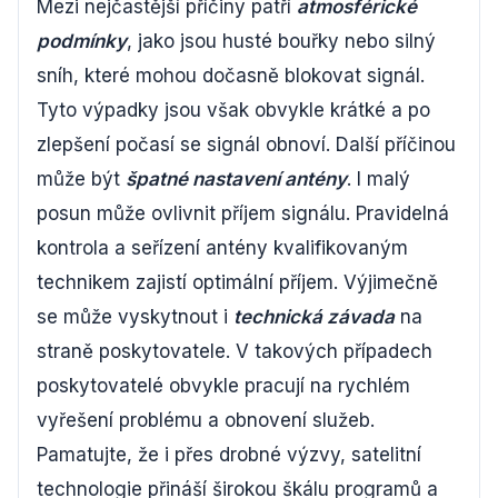
Mezi nejčastější příčiny patří
atmosférické
podmínky
, jako jsou husté bouřky nebo silný
sníh, které mohou dočasně blokovat signál.
Tyto výpadky jsou však obvykle krátké a po
zlepšení počasí se signál obnoví. Další příčinou
může být
špatné nastavení antény
. I malý
posun může ovlivnit příjem signálu. Pravidelná
kontrola a seřízení antény kvalifikovaným
technikem zajistí optimální příjem. Výjimečně
se může vyskytnout i
technická závada
na
straně poskytovatele. V takových případech
poskytovatelé obvykle pracují na rychlém
vyřešení problému a obnovení služeb.
Pamatujte, že i přes drobné výzvy, satelitní
technologie přináší širokou škálu programů a