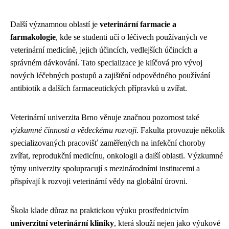
Další významnou oblastí je
veterinární farmacie a
farmakologie
, kde se studenti učí o léčivech používaných ve
veterinární medicíně, jejich účincích, vedlejších účincích a
správném dávkování. Tato specializace je klíčová pro vývoj
nových léčebných postupů a zajištění odpovědného používání
antibiotik a dalších farmaceutických přípravků u zvířat.
Veterinární univerzita Brno věnuje značnou pozornost také
výzkumné činnosti a vědeckému rozvoji
. Fakulta provozuje několik
specializovaných pracovišť zaměřených na infekční choroby
zvířat, reprodukční medicínu, onkologii a další oblasti. Výzkumné
týmy univerzity spolupracují s mezinárodními institucemi a
přispívají k rozvoji veterinární vědy na globální úrovni.
Škola klade důraz na praktickou výuku prostřednictvím
univerzitní veterinární kliniky
, která slouží nejen jako výukové