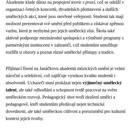
Akademie klade důraz na
propojení teorie s praxí
, což se odráží v
organizaci četných koncertů, divadelních představení a dalších
uměleckých akcí, které jsou otevřené veřejnosti. Studenti tak mají
možnost prezentovat své umění před publikem a získávat zpětnou
vazbu, která je nezbytná pro jejich umělecký růst. Škola také
aktivně podporuje mezinárodní spolupráci a výměnné programy s
partnerskými institucemi v zahraničí, což studentům umožňuje
rozšířit si obzory a poznat různé umělecké přístupy a tradice.
Přijímací řízení na Janáčkovu akademii múzických umění je velmi
náročné a selektivní, což zajišťuje vysokou kvalitu studentů i
absolventů. Uchazeči musí prokázat nejen
výjimečný umělecký
talent
, ale také odhodlání a schopnost tvrdě pracovat na svém
uměleckém rozvoji. Pedagogický sbor tvoří zkušení umělci a
pedagogové, kteří studentům předávají nejen technické
dovednosti, ale také uměleckou citlivost a porozumění pro kulturní
kontext jejich tvorby.