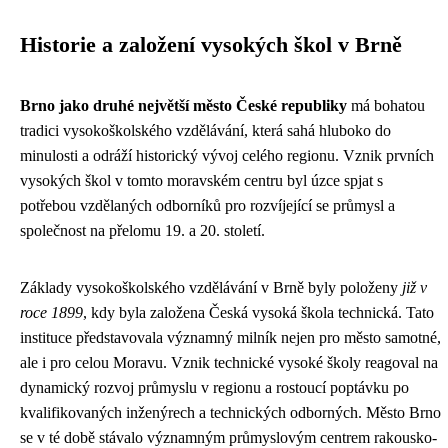
Historie a založení vysokých škol v Brně
Brno jako druhé největší město České republiky
má bohatou
tradici vysokoškolského vzdělávání, která sahá hluboko do
minulosti a odráží historický vývoj celého regionu. Vznik prvních
vysokých škol v tomto moravském centru byl úzce spjat s
potřebou vzdělaných odborníků pro rozvíjející se průmysl a
společnost na přelomu 19. a 20. století.
Základy vysokoškolského vzdělávání v Brně byly položeny
již v
roce 1899
, kdy byla založena Česká vysoká škola technická. Tato
instituce představovala významný milník nejen pro město samotné,
ale i pro celou Moravu. Vznik technické vysoké školy reagoval na
dynamický rozvoj průmyslu v regionu a rostoucí poptávku po
kvalifikovaných inženýrech a technických odborných. Město Brno
se v té době stávalo významným průmyslovým centrem rakousko-