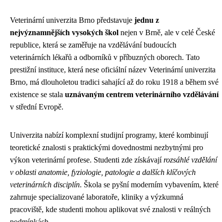
Veterinární univerzita Brno představuje
jednu z
nejvýznamnějších vysokých škol
nejen v Brně, ale v celé České
republice, která se zaměřuje na vzdělávání budoucích
veterinárních lékařů a odborníků v příbuzných oborech. Tato
prestižní instituce, která nese oficiální název Veterinární univerzita
Brno, má dlouholetou tradici sahající až do roku 1918 a během své
existence se stala
uznávaným centrem veterinárního vzdělávání
v střední Evropě.
Univerzita nabízí komplexní studijní programy, které kombinují
teoretické znalosti s praktickými dovednostmi nezbytnými pro
výkon veterinární profese. Studenti zde získávají
rozsáhlé vzdělání
v oblasti anatomie, fyziologie, patologie a dalších klíčových
veterinárních disciplín
. Škola se pyšní moderním vybavením, které
zahrnuje specializované laboratoře, kliniky a výzkumná
pracoviště, kde studenti mohou aplikovat své znalosti v reálných
podmínkách.