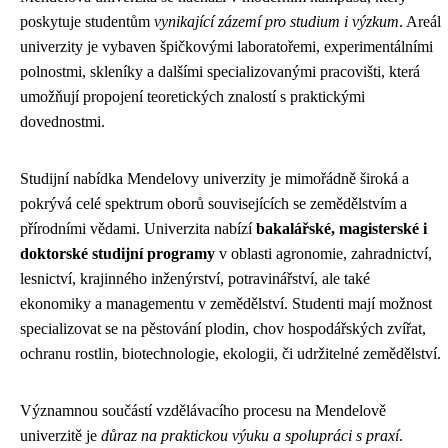
poskytuje studentům
vynikající zázemí pro studium i výzkum
. Areál
univerzity je vybaven špičkovými laboratořemi, experimentálními
polnostmi, skleníky a dalšími specializovanými pracovišti, která
umožňují propojení teoretických znalostí s praktickými
dovednostmi.
Studijní nabídka Mendelovy univerzity je mimořádně široká a
pokrývá celé spektrum oborů souvisejících se zemědělstvím a
přírodními vědami. Univerzita nabízí
bakalářské, magisterské i
doktorské studijní programy
v oblasti agronomie, zahradnictví,
lesnictví, krajinného inženýrství, potravinářství, ale také
ekonomiky a managementu v zemědělství. Studenti mají možnost
specializovat se na pěstování plodin, chov hospodářských zvířat,
ochranu rostlin, biotechnologie, ekologii, či udržitelné zemědělství.
Významnou součástí vzdělávacího procesu na Mendelově
univerzitě je
důraz na praktickou výuku a spolupráci s praxí
.