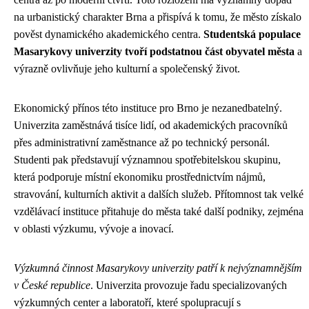
na urbanistický charakter Brna a přispívá k tomu, že město získalo
pověst dynamického akademického centra.
Studentská populace
Masarykovy univerzity tvoří podstatnou část obyvatel města
a
výrazně ovlivňuje jeho kulturní a společenský život.
Ekonomický přínos této instituce pro Brno je nezanedbatelný.
Univerzita zaměstnává tisíce lidí, od akademických pracovníků
přes administrativní zaměstnance až po technický personál.
Studenti pak představují významnou spotřebitelskou skupinu,
která podporuje místní ekonomiku prostřednictvím nájmů,
stravování, kulturních aktivit a dalších služeb. Přítomnost tak velké
vzdělávací instituce přitahuje do města také další podniky, zejména
v oblasti výzkumu, vývoje a inovací.
Výzkumná činnost Masarykovy univerzity patří k nejvýznamnějším
v České republice
. Univerzita provozuje řadu specializovaných
výzkumných center a laboratoří, které spolupracují s