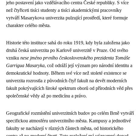
jeho postavení jako vzdělávacího centra České republiky. S více
než čtyřiceti tisíci studenty a tisíci akademickými pracovníky
vytváří Masarykova univerzita pulzující prostředí, které formuje
charakter celého města.
Historie této instituce sahá do roku 1919, kdy byla založena jako
druhá česká univerzita po Karlově univerzitě v Praze. Od svého
vzniku
nese jméno prvního československého prezidenta Tomáše
Garrigua Masaryka
, což odráží její význam pro národní identitu a
demokratické hodnoty. Během své více než stoleté existence se
univerzita rozrostla z původních čtyř fakult na devět moderních
fakult pokrývajících široké spektrum oborů od přírodních věd přes
společenské vědy až po medicínu a právo.
Geografické rozmístění univerzitních budov po celém Brně vytváří
specifickou atmosféru univerzitního města. Kampusy a jednotlivé
fakulty se nacházejí v různých částech města, od historického
centra až po moderní čtvrti. Toto rozložení má významný dopad