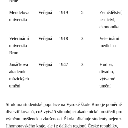
Brně
Mendelova
Veřejná
1919
5
Zemědělství,
univerzita
lesnictví,
ekonomika
Veterinární
Veřejná
1918
3
Veterinární
univerzita
medicína
Brno
Janáčkova
Veřejná
1947
3
Hudba,
akademie
divadlo,
múzických
výtvarné
umění
umění
Struktura studentské populace na Vysoké škole Brno je poměrně
diverzifikovaná, což vytváří stimulující akademické prostředí pro
výměnu myšlenek a zkušeností. Škola přitahuje studenty nejen z
Jihomoravského kraje, ale i z dalších regionů České republiky,