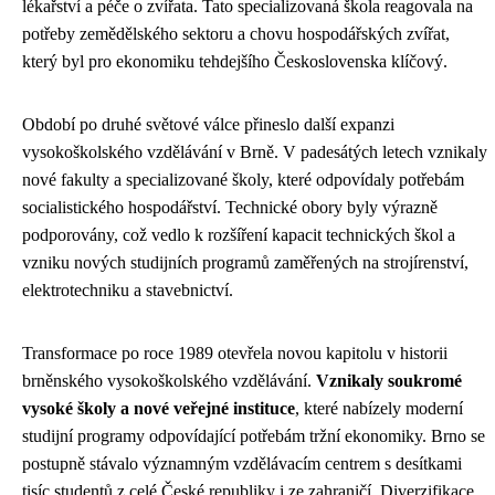
lékařství a péče o zvířata. Tato specializovaná škola reagovala na
potřeby zemědělského sektoru a chovu hospodářských zvířat,
který byl pro ekonomiku tehdejšího Československa klíčový.
Období po druhé světové válce přineslo další expanzi
vysokoškolského vzdělávání v Brně. V padesátých letech vznikaly
nové fakulty a specializované školy, které odpovídaly potřebám
socialistického hospodářství. Technické obory byly výrazně
podporovány, což vedlo k rozšíření kapacit technických škol a
vzniku nových studijních programů zaměřených na strojírenství,
elektrotechniku a stavebnictví.
Transformace po roce 1989 otevřela novou kapitolu v historii
brněnského vysokoškolského vzdělávání.
Vznikaly soukromé
vysoké školy a nové veřejné instituce
, které nabízely moderní
studijní programy odpovídající potřebám tržní ekonomiky. Brno se
postupně stávalo významným vzdělávacím centrem s desítkami
tisíc studentů z celé České republiky i ze zahraničí. Diverzifikace