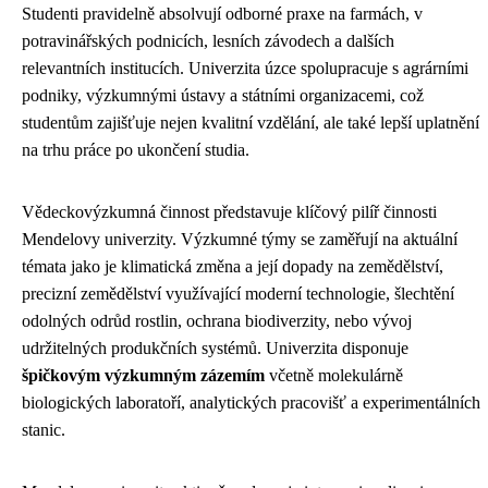
Studenti pravidelně absolvují odborné praxe na farmách, v
potravinářských podnicích, lesních závodech a dalších
relevantních institucích. Univerzita úzce spolupracuje s agrárními
podniky, výzkumnými ústavy a státními organizacemi, což
studentům zajišťuje nejen kvalitní vzdělání, ale také lepší uplatnění
na trhu práce po ukončení studia.
Vědeckovýzkumná činnost představuje klíčový pilíř činnosti
Mendelovy univerzity. Výzkumné týmy se zaměřují na aktuální
témata jako je klimatická změna a její dopady na zemědělství,
precizní zemědělství využívající moderní technologie, šlechtění
odolných odrůd rostlin, ochrana biodiverzity, nebo vývoj
udržitelných produkčních systémů. Univerzita disponuje
špičkovým výzkumným zázemím
včetně molekulárně
biologických laboratoří, analytických pracovišť a experimentálních
stanic.