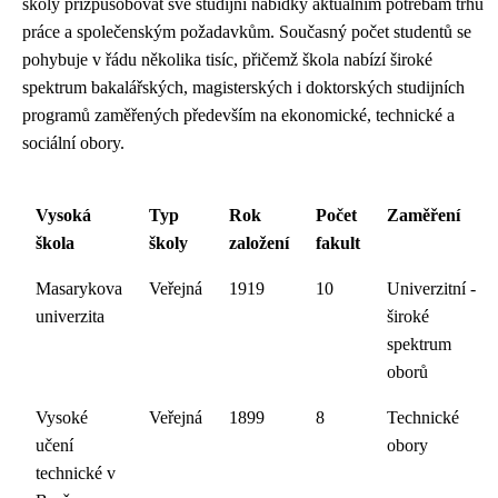
školy přizpůsobovat své studijní nabídky aktuálním potřebám trhu
práce a společenským požadavkům. Současný počet studentů se
pohybuje v řádu několika tisíc, přičemž škola nabízí široké
spektrum bakalářských, magisterských i doktorských studijních
programů zaměřených především na ekonomické, technické a
sociální obory.
Vysoká
Typ
Rok
Počet
Zaměření
škola
školy
založení
fakult
Masarykova
Veřejná
1919
10
Univerzitní -
univerzita
široké
spektrum
oborů
Vysoké
Veřejná
1899
8
Technické
učení
obory
technické v