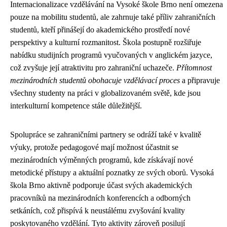
Internacionalizace vzdělávání na Vysoké škole Brno není omezena
pouze na mobilitu studentů, ale zahrnuje také příliv zahraničních
studentů, kteří přinášejí do akademického prostředí nové
perspektivy a kulturní rozmanitost. Škola postupně rozšiřuje
nabídku studijních programů vyučovaných v anglickém jazyce,
což zvyšuje její atraktivitu pro zahraniční uchazeče.
Přítomnost
mezinárodních studentů obohacuje vzdělávací proces
a připravuje
všechny studenty na práci v globalizovaném světě, kde jsou
interkulturní kompetence stále důležitější.
Spolupráce se zahraničními partnery se odráží také v kvalitě
výuky, protože pedagogové mají možnost účastnit se
mezinárodních výměnných programů, kde získávají nové
metodické přístupy a aktuální poznatky ze svých oborů. Vysoká
škola Brno aktivně podporuje účast svých akademických
pracovníků na mezinárodních konferencích a odborných
setkáních, což přispívá k neustálému zvyšování kvality
poskytovaného vzdělání. Tyto aktivity zároveň posilují