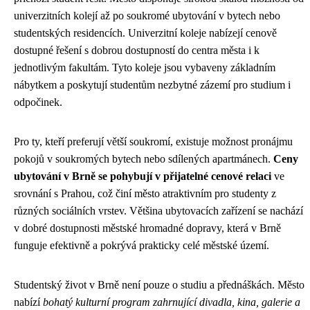
univerzitních kolejí až po soukromé ubytování v bytech nebo
studentských residencích. Univerzitní koleje nabízejí cenově
dostupné řešení s dobrou dostupností do centra města i k
jednotlivým fakultám. Tyto koleje jsou vybaveny základním
nábytkem a poskytují studentům nezbytné zázemí pro studium i
odpočinek.
Pro ty, kteří preferují větší soukromí, existuje možnost pronájmu
pokojů v soukromých bytech nebo sdílených apartmánech.
Ceny
ubytování v Brně se pohybují v přijatelné cenové relaci
ve
srovnání s Prahou, což činí město atraktivním pro studenty z
různých sociálních vrstev. Většina ubytovacích zařízení se nachází
v dobré dostupnosti městské hromadné dopravy, která v Brně
funguje efektivně a pokrývá prakticky celé městské území.
Studentský život v Brně není pouze o studiu a přednáškách. Město
nabízí
bohatý kulturní program zahrnující divadla, kina, galerie a