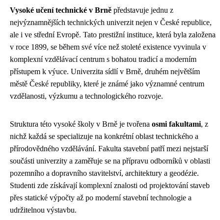
Vysoké učení technické v Brně
představuje jednu z
nejvýznamnějších technických univerzit nejen v České republice,
ale i ve střední Evropě. Tato prestižní instituce, která byla založena
v roce 1899, se během své více než stoleté existence vyvinula v
komplexní vzdělávací centrum s bohatou tradicí a moderním
přístupem k výuce. Univerzita sídlí v Brně, druhém největším
městě České republiky, které je známé jako významné centrum
vzdělanosti, výzkumu a technologického rozvoje.
Struktura této vysoké školy v Brně je tvořena
osmi fakultami
, z
nichž každá se specializuje na konkrétní oblast technického a
přírodovědného vzdělávání. Fakulta stavební patří mezi nejstarší
součásti univerzity a zaměřuje se na přípravu odborníků v oblasti
pozemního a dopravního stavitelství, architektury a geodézie.
Studenti zde získávají komplexní znalosti od projektování staveb
přes statické výpočty až po moderní stavební technologie a
udržitelnou výstavbu.