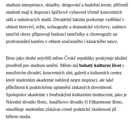
studium interpretace, skladby, dirigování a hudební teorie, přičemž
studenti mají k dispozici špičkové vybavení včetně koncertních
sálů a nahrávacích studií. Divadelní fakulta poskytuje vzdělání v
oblasti herectví, režie, scénografie a dramatické výchovy, zatímco
taneční obory připravují budoucí tanečníky a choreografy na
profesionální kariéru v oblasti současného i klasického tance.
Brno jako druhé největší město České republiky poskytuje ideální
prostředí pro studium umění. Město má
bohatý kulturní život
s
množstvím divadel, koncertních síní, galerií a kulturních center,
které studentům akademie nabízejí nejen inspiraci, ale také
příležitosti k praktickému uplatnění získaných dovedností.
Spolupráce akademie s brněnskými kulturními institucemi, jako je
Národní divadlo Brno, Janáčkovo divadlo či Filharmonie Brno,
umožňuje studentům získávat cenné praktické zkušenosti již
během studia.