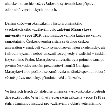
uherské monarchie, což vyžadovalo systematickou přípravu
odborníků v technických oborech.
Dalším klíčovým okamžikem v historii brněnského
vysokoškolského vzdělávání bylo
založení Masarykovy
univerzity v roce 1919
. Tato instituce vznikla krátce po vzniku
samostatného Československa a stala se druhou českou
univerzitou v zemi. Její vznik symbolizoval nejen akademický, ale
i národní význam, neboť umožnil rozvoj vědy a vzdělání v českém
jazyce mimo Prahu. Masarykova univerzita byla pojmenována po
prvním československém prezidentovi Tomáši Garrigue
Masarykovi a od počátku se zaměřovala na široké spektrum oborů
včetně práva, medicíny, přírodních věd a filozofie.
Ve třicátých letech 20. století se brněnské vysokoškolské prostředí
dále rozšiřovalo.
Veterinární vysoká škola
založená v roce 1918 se
stala významnou institucí pro vzdělávání v oblasti veterinárního