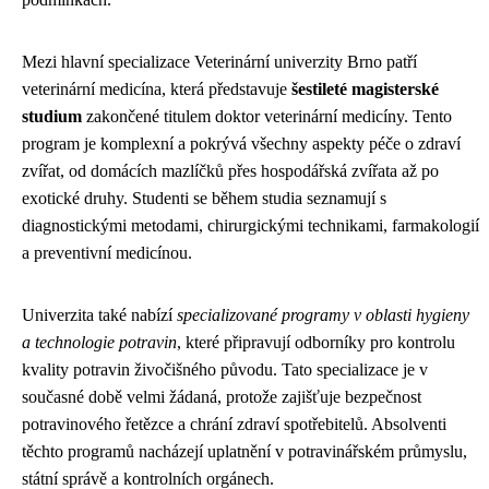
Mezi hlavní specializace Veterinární univerzity Brno patří
veterinární medicína, která představuje
šestileté magisterské
studium
zakončené titulem doktor veterinární medicíny. Tento
program je komplexní a pokrývá všechny aspekty péče o zdraví
zvířat, od domácích mazlíčků přes hospodářská zvířata až po
exotické druhy. Studenti se během studia seznamují s
diagnostickými metodami, chirurgickými technikami, farmakologií
a preventivní medicínou.
Univerzita také nabízí
specializované programy v oblasti hygieny
a technologie potravin
, které připravují odborníky pro kontrolu
kvality potravin živočišného původu. Tato specializace je v
současné době velmi žádaná, protože zajišťuje bezpečnost
potravinového řetězce a chrání zdraví spotřebitelů. Absolventi
těchto programů nacházejí uplatnění v potravinářském průmyslu,
státní správě a kontrolních orgánech.