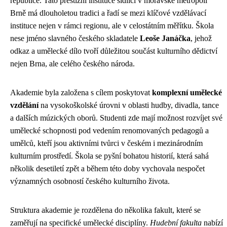
republice. Tato prestižní instituce sídlící v moravské metropoli
Brně má dlouholetou tradici a řadí se mezi klíčové vzdělávací
instituce nejen v rámci regionu, ale v celostátním měřítku. Škola
nese jméno slavného českého skladatele
Leoše Janáčka
, jehož
odkaz a umělecké dílo tvoří důležitou součást kulturního dědictví
nejen Brna, ale celého českého národa.
Akademie byla založena s cílem poskytovat
komplexní umělecké
vzdělání
na vysokoškolské úrovni v oblasti hudby, divadla, tance
a dalších múzických oborů. Studenti zde mají možnost rozvíjet své
umělecké schopnosti pod vedením renomovaných pedagogů a
umělců, kteří jsou aktivními tvůrci v českém i mezinárodním
kulturním prostředí. Škola se pyšní bohatou historií, která sahá
několik desetiletí zpět a během této doby vychovala nespočet
významných osobností českého kulturního života.
Struktura akademie je rozdělena do několika fakult, které se
zaměřují na specifické umělecké disciplíny.
Hudební fakulta
nabízí