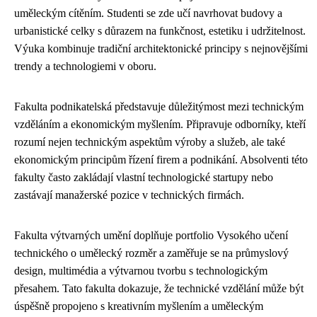
uměleckým cítěním. Studenti se zde učí navrhovat budovy a
urbanistické celky s důrazem na funkčnost, estetiku i udržitelnost.
Výuka kombinuje tradiční architektonické principy s nejnovějšími
trendy a technologiemi v oboru.
Fakulta podnikatelská představuje důležitýmost mezi technickým
vzděláním a ekonomickým myšlením. Připravuje odborníky, kteří
rozumí nejen technickým aspektům výroby a služeb, ale také
ekonomickým principům řízení firem a podnikání. Absolventi této
fakulty často zakládají vlastní technologické startupy nebo
zastávají manažerské pozice v technických firmách.
Fakulta výtvarných umění doplňuje portfolio Vysokého učení
technického o umělecký rozměr a zaměřuje se na průmyslový
design, multimédia a výtvarnou tvorbu s technologickým
přesahem. Tato fakulta dokazuje, že technické vzdělání může být
úspěšně propojeno s kreativním myšlením a uměleckým