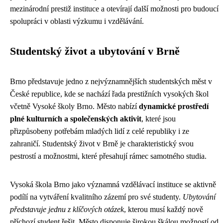
mezinárodní prestiž instituce a otevírají další možnosti pro budoucí
spolupráci v oblasti výzkumu i vzdělávání.
Studentský život a ubytování v Brně
Brno představuje jedno z nejvýznamnějších studentských měst v
České republice, kde se nachází řada prestižních vysokých škol
včetně Vysoké školy Brno. Město nabízí
dynamické prostředí
plné kulturních a společenských aktivit
, které jsou
přizpůsobeny potřebám mladých lidí z celé republiky i ze
zahraničí. Studentský život v Brně je charakteristický svou
pestrostí a možnostmi, které přesahují rámec samotného studia.
Vysoká škola Brno jako významná vzdělávací instituce se aktivně
podílí na vytváření kvalitního zázemí pro své studenty.
Ubytování
představuje jednu z klíčových otázek
, kterou musí každý nově
příchozí student řešit. Město disponuje širokou škálou možností od