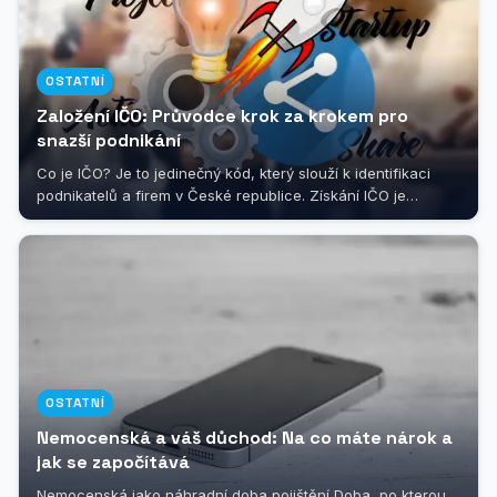
OSTATNÍ
Založení IČO: Průvodce krok za krokem pro
snazší podnikání
Co je IČO? Je to jedinečný kód, který slouží k identifikaci
podnikatelů a firem v České republice. Získání IČO je
nezbytným krokem pro...
OSTATNÍ
Nemocenská a váš důchod: Na co máte nárok a
jak se započítává
Nemocenská jako náhradní doba pojištění Doba, po kterou