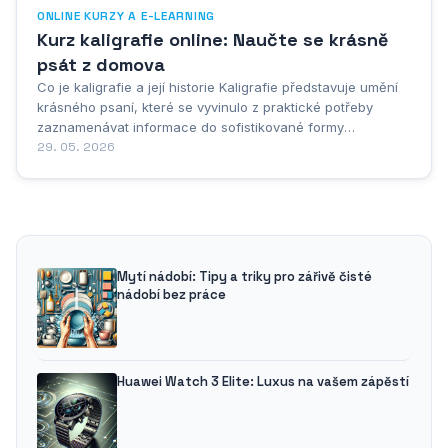
ONLINE KURZY A E-LEARNING
Kurz kaligrafie online: Naučte se krásně
psát z domova
Co je kaligrafie a její historie Kaligrafie představuje umění
krásného psaní, které se vyvinulo z praktické potřeby
zaznamenávat informace do sofistikované formy
uměleckého vyjádření. Tato disciplína spojuje estetiku s
29. 05. 2026
funkčností a vyžaduje nejen technickou zručnost, ale také
hluboké pochopení proporций, rytmu a...
Mytí nádobí: Tipy a triky pro zářivě čisté
nádobí bez práce
Huawei Watch 3 Elite: Luxus na vašem zápěstí