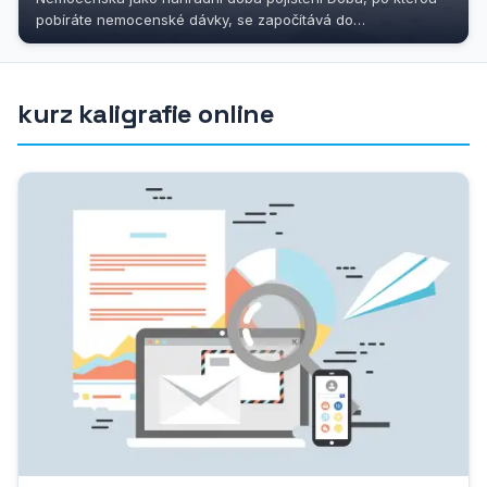
pobíráte nemocenské dávky, se započítává do
důchodového pojištění jako...
kurz kaligrafie online