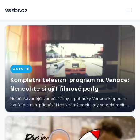
vszbr.cz
OSTATNÍ
Kompletní televizní program na Vánoce:
Nenechte si ujít filmové perly
Nejočekávanější vánoční filmy a pohádky Vánoce klepou na
dveře a s nimi přichází i ten známý pocit, kdy se celá rodina
sesedne kolem...