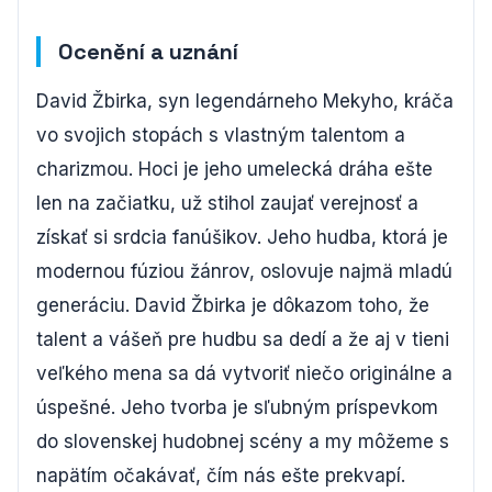
Ocenění a uznání
David Žbirka, syn legendárneho Mekyho, kráča
vo svojich stopách s vlastným talentom a
charizmou. Hoci je jeho umelecká dráha ešte
len na začiatku, už stihol zaujať verejnosť a
získať si srdcia fanúšikov. Jeho hudba, ktorá je
modernou fúziou žánrov, oslovuje najmä mladú
generáciu. David Žbirka je dôkazom toho, že
talent a vášeň pre hudbu sa dedí a že aj v tieni
veľkého mena sa dá vytvoriť niečo originálne a
úspešné. Jeho tvorba je sľubným príspevkom
do slovenskej hudobnej scény a my môžeme s
napätím očakávať, čím nás ešte prekvapí.