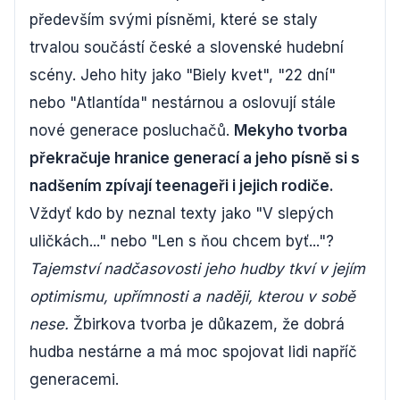
především svými písněmi, které se staly
trvalou součástí české a slovenské hudební
scény. Jeho hity jako "Biely kvet", "22 dní"
nebo "Atlantída" nestárnou a oslovují stále
nové generace posluchačů.
Mekyho tvorba
překračuje hranice generací a jeho písně si s
nadšením zpívají teenageři i jejich rodiče.
Vždyť kdo by neznal texty jako "V slepých
uličkách..." nebo "Len s ňou chcem byť..."?
Tajemství nadčasovosti jeho hudby tkví v jejím
optimismu, upřímnosti a naději, kterou v sobě
nese.
Žbirkova tvorba je důkazem, že dobrá
hudba nestárne a má moc spojovat lidi napříč
generacemi.