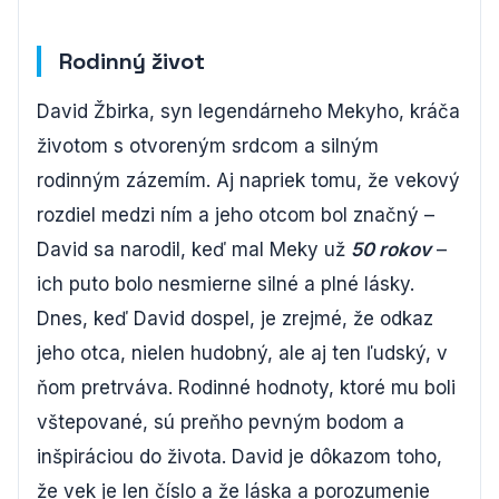
Rodinný život
David Žbirka, syn legendárneho Mekyho, kráča
životom s otvoreným srdcom a silným
rodinným zázemím. Aj napriek tomu, že vekový
rozdiel medzi ním a jeho otcom bol značný –
David sa narodil, keď mal Meky už
50 rokov
–
ich puto bolo nesmierne silné a plné lásky.
Dnes, keď David dospel, je zrejmé, že odkaz
jeho otca, nielen hudobný, ale aj ten ľudský, v
ňom pretrváva. Rodinné hodnoty, ktoré mu boli
vštepované, sú preňho pevným bodom a
inšpiráciou do života. David je dôkazom toho,
že vek je len číslo a že láska a porozumenie