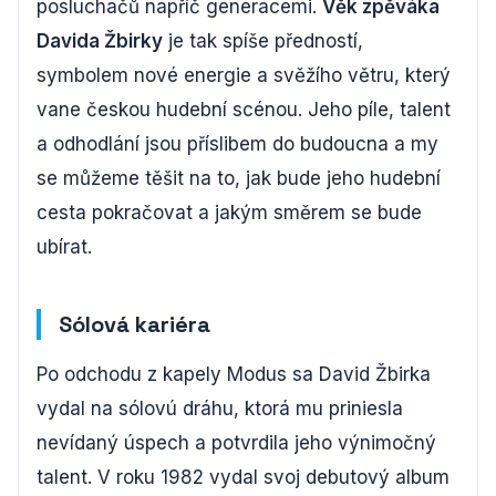
posluchačů napříč generacemi.
Věk zpěváka
Davida Žbirky
je tak spíše předností,
symbolem nové energie a svěžího větru, který
vane českou hudební scénou. Jeho píle, talent
a odhodlání jsou příslibem do budoucna a my
se můžeme těšit na to, jak bude jeho hudební
cesta pokračovat a jakým směrem se bude
ubírat.
Sólová kariéra
Po odchodu z kapely Modus sa David Žbirka
vydal na sólovú dráhu, ktorá mu priniesla
nevídaný úspech a potvrdila jeho výnimočný
talent. V roku 1982 vydal svoj debutový album