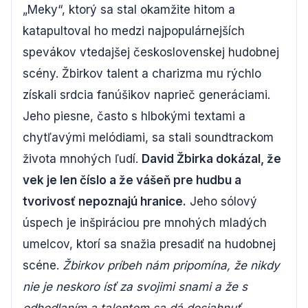
„Meky“, ktorý sa stal okamžite hitom a
katapultoval ho medzi najpopulárnejších
spevákov vtedajšej československej hudobnej
scény. Žbirkov talent a charizma mu rýchlo
získali srdcia fanúšikov naprieč generáciami.
Jeho piesne, často s hlbokými textami a
chytľavými melódiami, sa stali soundtrackom
života mnohých ľudí.
David Žbirka dokázal, že
vek je len číslo a že vášeň pre hudbu a
tvorivosť nepoznajú hranice.
Jeho sólový
úspech je inšpiráciou pre mnohých mladých
umelcov, ktorí sa snažia presadiť na hudobnej
scéne.
Žbirkov príbeh nám pripomína, že nikdy
nie je neskoro ísť za svojimi snami a že s