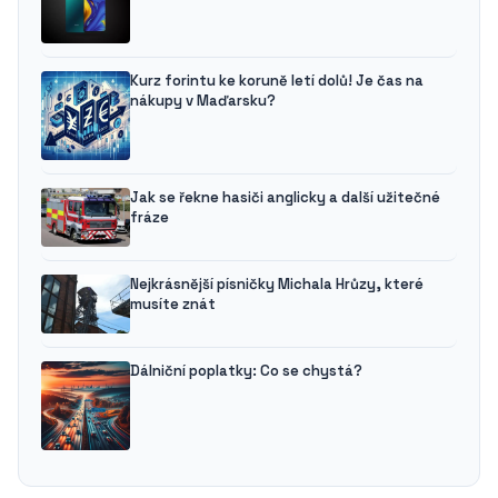
Kurz forintu ke koruně letí dolů! Je čas na
nákupy v Maďarsku?
Jak se řekne hasiči anglicky a další užitečné
fráze
Nejkrásnější písničky Michala Hrůzy, které
musíte znát
Dálniční poplatky: Co se chystá?