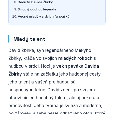
Dědictví Davida Žbirky
Smutný odchod legendy
Věčně mladý v srdcích fanoušků
Mladý talent
David Žbirka, syn legendárneho Mekyho
Žbirky, kráča vo svojich
mladých rokoch
s
hudbou v srdci. Hoci je
vek speváka Davida
Žbirky
stále na začiatku jeho hudobnej cesty,
jeho talent a vášeň pre hudbu sú
nespochybniteľné. David zdedil po svojom
otcovi nielen hudobný talent, ale aj pokoru a
pracovitosť. Jeho tvorba je svieža a moderná,
no zároveň v sebe nesie odkaz jeho otca, ktorý