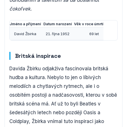
odhodlaním a talentom sa dá dosiahnuť
čokoľvek.
Jméno a příjmení
Datum narození
Věk v roce úmrtí
David Žbirka
21. října 1952
69 let
Britská inspirace
Davida Žbirku odjakživa fascinovala britská
hudba a kultura. Nebylo to jen o líbivých
melodiích a chytlavých rytmech, ale i o
osobitém postoji a nadčasovosti, kterou v sobě
britská scéna má. Ať už to byli Beatles v
šedesátých letech nebo později Oasis a
Coldplay, Žbirka vnímal tuto inspiraci jako