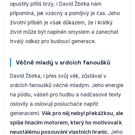
opustily příliš brzy, i David Žbirka nám
připomíná, jak vzácný a pomíjivý je čas. Jeho
životní příběh je však důkazem, že i krátký
život může být naplněn smyslem a zanechat
trvalý odkaz pro budoucí generace.
Věčně mladý v srdcích fanoušků
David Žbirka, i přes svůj věk, zůstával v
srdcích fanoušků věčně mladým. Jeho energie
na pódiu, vášeň pro hudbu a nadčasové texty
oslovily a oslovují posluchače napříč
generacemi.
Věk pro něj nebyl překážkou, ale
spíše hnacím motorem, který ho motivoval k
neustálému posouvání vlastních hranic.
Jeho