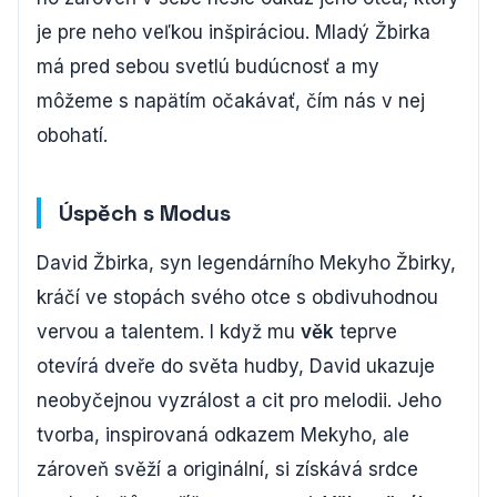
je pre neho veľkou inšpiráciou. Mladý Žbirka
má pred sebou svetlú budúcnosť a my
môžeme s napätím očakávať, čím nás v nej
obohatí.
Úspěch s Modus
David Žbirka, syn legendárního Mekyho Žbirky,
kráčí ve stopách svého otce s obdivuhodnou
vervou a talentem. I když mu
věk
teprve
otevírá dveře do světa hudby, David ukazuje
neobyčejnou vyzrálost a cit pro melodii. Jeho
tvorba, inspirovaná odkazem Mekyho, ale
zároveň svěží a originální, si získává srdce